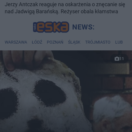
Jerzy Antczak reaguje na oskarżenia o znęcanie się
nad Jadwigą Barańską. Reżyser obala kłamstwa
WARSZAWA
ŁÓDŹ
POZNAŃ
ŚLĄSK
TRÓJMIASTO
LUBLIN
11