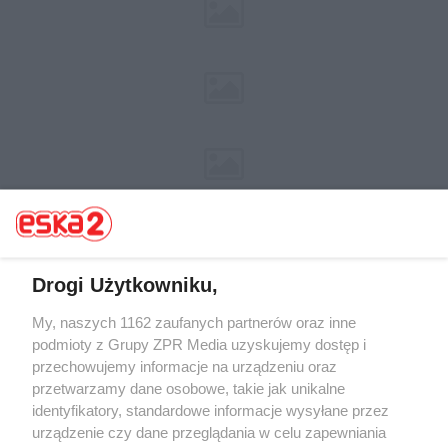
Drogi Użytkowniku,
Żaden utwór zamieszczony w serwisie nie może być powielany i
My, naszych 1162 zaufanych partnerów oraz inne
rozpowszechniany lub dalej rozpowszechniany w jakikolwiek sposób (w
podmioty z Grupy ZPR Media uzyskujemy dostęp i
tym także elektroniczny lub mechaniczny) na jakimkolwiek polu
przechowujemy informacje na urządzeniu oraz
eksploatacji w jakiejkolwiek formie, włącznie z umieszczaniem w Internecie
bez pisemnej zgody właściciela praw. Jakiekolwiek użycie lub
przetwarzamy dane osobowe, takie jak unikalne
wykorzystanie utworów w całości lub w części z naruszeniem prawa, tzn.
identyfikatory, standardowe informacje wysyłane przez
bez właściwej zgody, jest zabronione pod groźbą kary i może być ścigane
urządzenie czy dane przeglądania w celu zapewniania
prawnie.