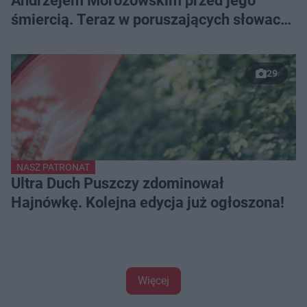
Andrzejem Morozowskim przed jego
śmiercią. Teraz w poruszających słowach
pożegnał przyjaciela
29
NASZ PATRONAT
Ultra Duch Puszczy zdominował
Hajnówkę. Kolejna edycja już ogłoszona!
Więcej