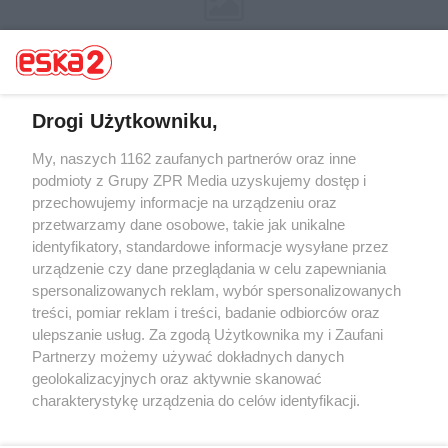
Drogi Użytkowniku,
My, naszych 1162 zaufanych partnerów oraz inne
Żaden utwór zamieszczony w serwisie nie może być powielany i
rozpowszechniany lub dalej rozpowszechniany w jakikolwiek sposób (w
podmioty z Grupy ZPR Media uzyskujemy dostęp i
tym także elektroniczny lub mechaniczny) na jakimkolwiek polu
przechowujemy informacje na urządzeniu oraz
eksploatacji w jakiejkolwiek formie, włącznie z umieszczaniem w
przetwarzamy dane osobowe, takie jak unikalne
Internecie bez pisemnej zgody właściciela praw. Jakiekolwiek użycie lub
wykorzystanie utworów w całości lub w części z naruszeniem prawa,
identyfikatory, standardowe informacje wysyłane przez
tzn. bez właściwej zgody, jest zabronione pod groźbą kary i może być
urządzenie czy dane przeglądania w celu zapewniania
ścigane prawnie.
spersonalizowanych reklam, wybór spersonalizowanych
treści, pomiar reklam i treści, badanie odbiorców oraz
ulepszanie usług. Za zgodą Użytkownika my i Zaufani
Partnerzy możemy używać dokładnych danych
geolokalizacyjnych oraz aktywnie skanować
charakterystykę urządzenia do celów identyfikacji.
O nas
Ponieważ cenimy Twoją prywatność, prosimy o zgodę na
korzystanie z tych technologii poprzez kliknięcie