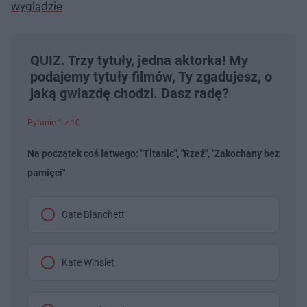
wyglądzie
QUIZ. Trzy tytuły, jedna aktorka! My
podajemy tytuły filmów, Ty zgadujesz, o
jaką gwiazdę chodzi. Dasz radę?
Pytanie 1 z 10
Na początek coś łatwego: "Titanic", "Rzeź", "Zakochany bez
pamięci"
Cate Blanchett
Kate Winslet