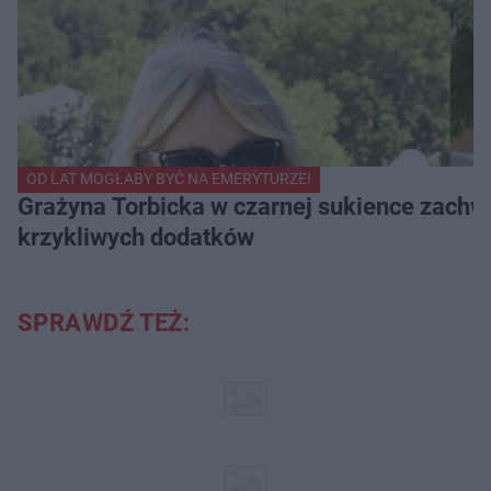
OD LAT MOGŁABY BYĆ NA EMERYTURZE!
Grażyna Torbicka w czarnej sukience zachwyc
krzykliwych dodatków
SPRAWDŹ TEŻ: