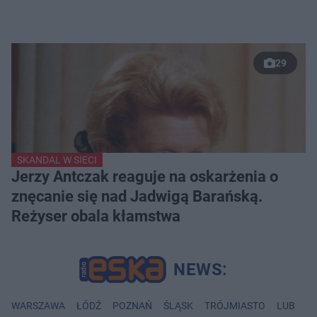
29
SKANDAL W SIECI
Jerzy Antczak reaguje na oskarżenia o
znęcanie się nad Jadwigą Barańską.
Reżyser obala kłamstwa
WARSZAWA
ŁÓDŹ
POZNAŃ
ŚLĄSK
TRÓJMIASTO
LUBLIN