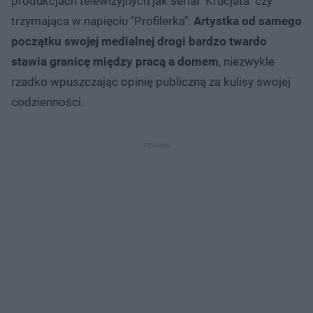
produkcjach telewizyjnych jak serial "Krucjata" czy
trzymająca w napięciu "Profilerka".
Artystka od samego
początku swojej medialnej drogi bardzo twardo
stawia granicę między pracą a domem
, niezwykle
rzadko wpuszczając opinię publiczną za kulisy swojej
codzienności.