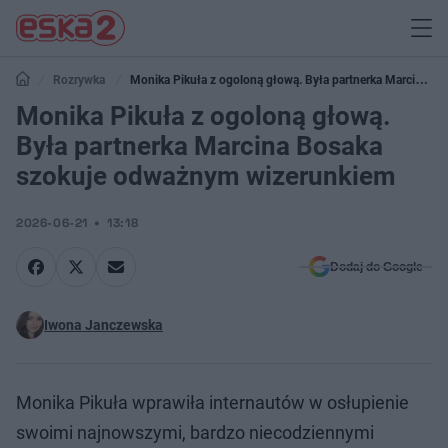
Rozrywka
Monika Pikuła z ogoloną głową. Była partnerka Marcina
Bosaka szokuje odważnym wizerunkiem
Monika Pikuła z ogoloną głową.
Była partnerka Marcina Bosaka
szokuje odważnym wizerunkiem
2026-06-21
13:18
Dodaj do Google
Iwona Janczewska
Monika Pikuła wprawiła internautów w osłupienie
swoimi najnowszymi, bardzo niecodziennymi