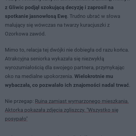
z Gliwic podjął szokującą decyzję i zaprosił na
spotkanie jasnowłosą Ewę
. Trudno ubrać w słowa
malujący się wówczas na twarzy kuracjuszki z
Ozorkowa zawód.
Mimo to, relacja tej dwójki nie dobiegła od razu końca.
Atrakcyjna seniorka wykazała się niezwykłą
wyrozumiałością dla swojego partnera, przymykając
oko na medialne upokorzenia.
Wielokrotnie mu
wybaczała, co pozwalało ich znajomości nadal trwać
.
Nie przegap:
Ruina zamiast wymarzonego mieszkania.
Aktorka pokazała zdjęcia zgliszczy. "Wszystko się
posypało"