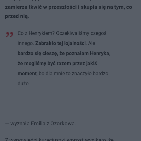
zamierza tkwić w przeszłości i skupia się na tym, co
przed nią
.
Co z Henrykiem? Oczekiwaliśmy czegoś
innego.
Zabrakło tej lojalności
. Ale
bardzo się cieszę, że poznałam Henryka,
że mogliśmy być razem przez jakiś
moment
, bo dla mnie to znaczyło bardzo
dużo
— wyznała Emilia z Ozorkowa.
Z wypowiedzi kuracjuszki wprost wynikało, że