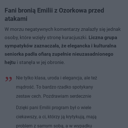
Fani bronią Emilii z Ozorkowa przed
atakami
W morzu negatywnych komentarzy znalazły się jednak
osoby, które wzięły stronę kuracjuszki.
Liczna grupa
sympatyków zaznaczała, że elegancka i kulturalna
seniorka padła ofiarą zupełnie nieuzasadnionego
hejtu
i stanęła w jej obronie.
Nie tylko klasa, uroda i elegancja, ale też
mądrość. To bardzo rzadko spotykany
zestaw cech. Pozdrawiam serdecznie
Dzięki pani Emilii program był o wiele
ciekawszy, a ci, którzy ją krytykują, mają
problem z samym sobą, a w wypadku