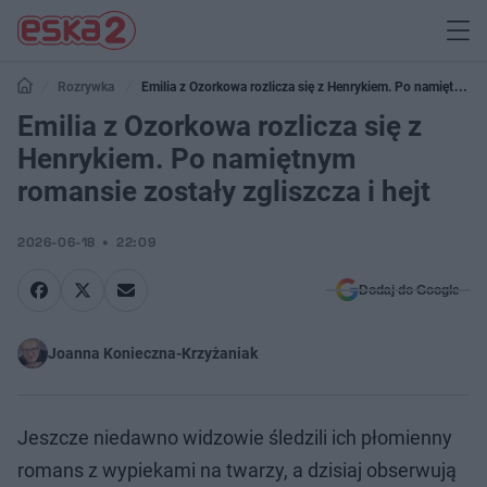
Rozrywka
Emilia z Ozorkowa rozlicza się z Henrykiem. Po namiętnym
romansie zostały zgliszcza i hejt
Emilia z Ozorkowa rozlicza się z
Henrykiem. Po namiętnym
romansie zostały zgliszcza i hejt
2026-06-18
22:09
Dodaj do Google
Joanna Konieczna-Krzyżaniak
Jeszcze niedawno widzowie śledzili ich płomienny
romans z wypiekami na twarzy, a dzisiaj obserwują