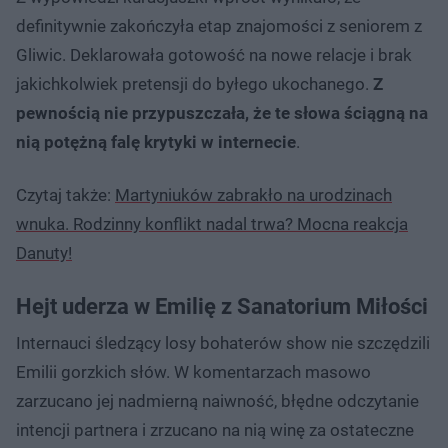
definitywnie zakończyła etap znajomości z seniorem z
Gliwic. Deklarowała gotowość na nowe relacje i brak
jakichkolwiek pretensji do byłego ukochanego.
Z
pewnością nie przypuszczała, że te słowa ściągną na
nią potężną falę krytyki w internecie
.
Czytaj także:
Martyniuków zabrakło na urodzinach
wnuka. Rodzinny konflikt nadal trwa? Mocna reakcja
Danuty!
Hejt uderza w Emilię z Sanatorium Miłości
Internauci śledzący losy bohaterów show nie szczędzili
Emilii gorzkich słów. W komentarzach masowo
zarzucano jej nadmierną naiwność, błędne odczytanie
intencji partnera i zrzucano na nią winę za ostateczne