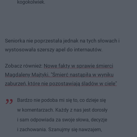
kogokolwiek.
Seniorka nie poprzestała jednak na tych słowach i
wystosowała szerszy apel do internautów.
Zobacz również:
Nowe fakty w sprawie śmierci
Magdaleny Majtyki. "Śmierć nastąpiła w wyniku
zaburzeń, które nie pozostawiają śladów w ciele"
Bardzo nie podoba mi się to, co dzieje się
w komentarzach. Każdy z nas jest dorosły
i sam odpowiada za swoje słowa, decyzje
i zachowania. Szanujmy się nawzajem,