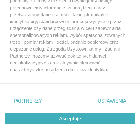
podmioty z Grupy ZPR Media uzyskujemy dostęp i
przechowujemy informacje na urządzeniu oraz
przetwarzamy dane osobowe, takie jak unikalne
MATERIAŁ SPONSOROWANY
identyfikatory, standardowe informacje wysyłane przez
urządzenie czy dane przeglądania w celu zapewniania
spersonalizowanych reklam, wybór spersonalizowanych
treści, pomiar reklam i treści, badanie odbiorców oraz
ulepszanie usług. Za zgodą Użytkownika my i Zaufani
Partnerzy możemy używać dokładnych danych
geolokalizacyjnych oraz aktywnie skanować
charakterystykę urządzenia do celów identyfikacji.
Ponieważ cenimy Twoją prywatność, prosimy o zgodę na
korzystanie z tych technologii poprzez kliknięcie
„Akceptuję”. Zgoda jest dobrowolna i zawsze możesz ją
Dlaczego wielkie turnieje piłkarskie
zmienić/wycofać klikając przycisk ustawień prywatności
PARTNERZY
USTAWIENIA
znajdujący się w lewym dolnym rogu strony
. Niektóre
od lat przyciągają miliony kibiców?
rodzaje przetwarzania danych nie wymagają zgody
Akceptuję
użytkownika, ale masz prawo sprzeciwić się takiemu
przetwarzaniu. Preferencje będą miały zastosowanie tylko
na tej witrynie.
MATERIAŁ SPONSOROWANY