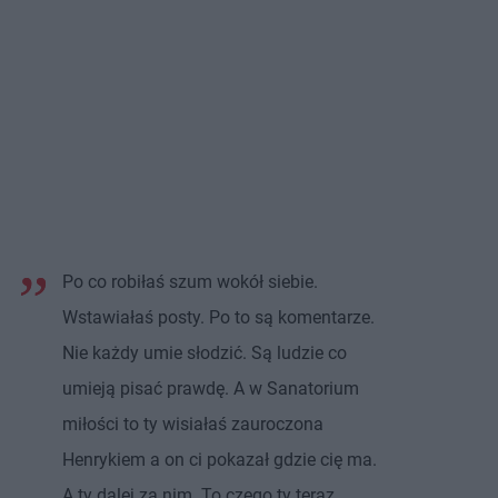
Po co robiłaś szum wokół siebie.
Wstawiałaś posty. Po to są komentarze.
Nie każdy umie słodzić. Są ludzie co
umieją pisać prawdę. A w Sanatorium
miłości to ty wisiałaś zauroczona
Henrykiem a on ci pokazał gdzie cię ma.
A ty dalej za nim. To czego ty teraz