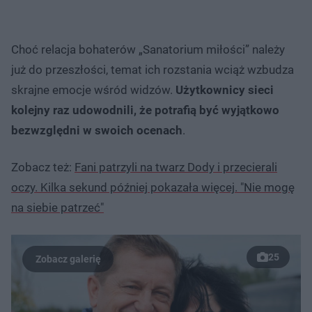
Choć relacja bohaterów „Sanatorium miłości” należy
już do przeszłości, temat ich rozstania wciąż wzbudza
skrajne emocje wśród widzów.
Użytkownicy sieci
kolejny raz udowodnili, że potrafią być wyjątkowo
bezwzględni w swoich ocenach
.
Zobacz też:
Fani patrzyli na twarz Dody i przecierali
oczy. Kilka sekund później pokazała więcej. "Nie mogę
na siebie patrzeć"
25