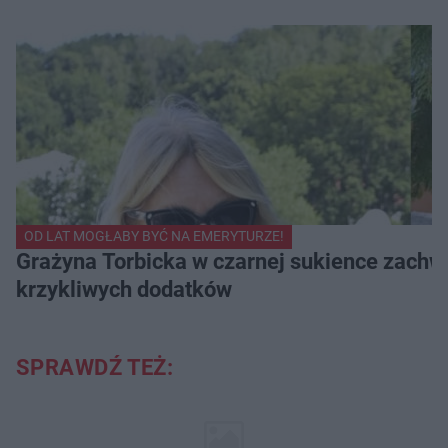
OD LAT MOGŁABY BYĆ NA EMERYTURZE!
Grażyna Torbicka w czarnej sukience zachwyc
krzykliwych dodatków
SPRAWDŹ TEŻ: