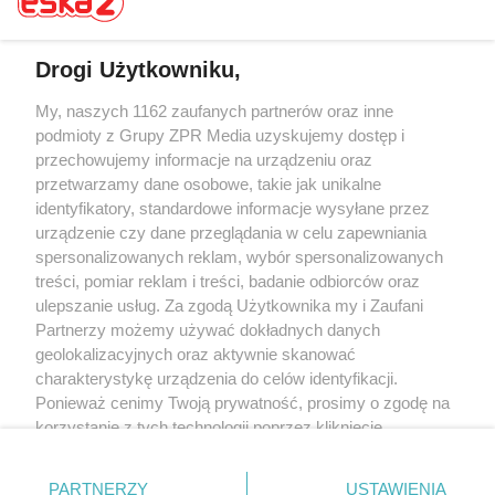
Drogi Użytkowniku,
Żaden utwór zamieszczony w serwisie nie może być powielany i
My, naszych 1162 zaufanych partnerów oraz inne
rozpowszechniany lub dalej rozpowszechniany w jakikolwiek sposób (w
podmioty z Grupy ZPR Media uzyskujemy dostęp i
tym także elektroniczny lub mechaniczny) na jakimkolwiek polu
przechowujemy informacje na urządzeniu oraz
eksploatacji w jakiejkolwiek formie, włącznie z umieszczaniem w Internecie
bez pisemnej zgody właściciela praw. Jakiekolwiek użycie lub
przetwarzamy dane osobowe, takie jak unikalne
wykorzystanie utworów w całości lub w części z naruszeniem prawa, tzn.
identyfikatory, standardowe informacje wysyłane przez
bez właściwej zgody, jest zabronione pod groźbą kary i może być ścigane
urządzenie czy dane przeglądania w celu zapewniania
prawnie.
spersonalizowanych reklam, wybór spersonalizowanych
treści, pomiar reklam i treści, badanie odbiorców oraz
ulepszanie usług. Za zgodą Użytkownika my i Zaufani
Partnerzy możemy używać dokładnych danych
geolokalizacyjnych oraz aktywnie skanować
charakterystykę urządzenia do celów identyfikacji.
O nas
Ponieważ cenimy Twoją prywatność, prosimy o zgodę na
korzystanie z tych technologii poprzez kliknięcie
Informacje prawne
„Akceptuję”. Zgoda jest dobrowolna i zawsze możesz ją
zmienić/wycofać klikając przycisk ustawień prywatności
Nasze serwisy
PARTNERZY
USTAWIENIA