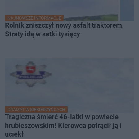
NAJNOWSZE INFORMACJE
Rolnik zniszczył nowy asfalt traktorem.
Straty idą w setki tysięcy
DRAMAT W SIEKIERZYŃCACH
Tragiczna śmierć 46-latki w powiecie
hrubieszowskim! Kierowca potrącił ją i
uciekł