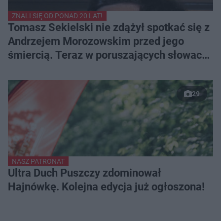
ZNALI SIĘ OD PONAD 20 LAT!
Tomasz Sekielski nie zdążył spotkać się z
Andrzejem Morozowskim przed jego
śmiercią. Teraz w poruszających słowach
pożegnał przyjaciela
29
NASZ PATRONAT
Ultra Duch Puszczy zdominował
Hajnówkę. Kolejna edycja już ogłoszona!