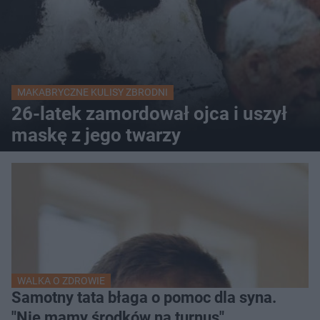
MAKABRYCZNE KULISY ZBRODNI
26-latek zamordował ojca i uszył
maskę z jego twarzy
WALKA O ZDROWIE
Samotny tata błaga o pomoc dla syna.
"Nie mamy środków na turnus"