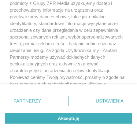
rozpowszechniany lub dalej rozpowszechniany w jakikolwiek sposób (w
podmioty z Grupy ZPR Media uzyskujemy dostęp i
tym także elektroniczny lub mechaniczny) na jakimkolwiek polu
przechowujemy informacje na urządzeniu oraz
eksploatacji w jakiejkolwiek formie, włącznie z umieszczaniem w Internecie
bez pisemnej zgody właściciela praw. Jakiekolwiek użycie lub
przetwarzamy dane osobowe, takie jak unikalne
wykorzystanie utworów w całości lub w części z naruszeniem prawa, tzn.
identyfikatory, standardowe informacje wysyłane przez
bez właściwej zgody, jest zabronione pod groźbą kary i może być ścigane
urządzenie czy dane przeglądania w celu zapewniania
prawnie.
spersonalizowanych reklam, wybór spersonalizowanych
treści, pomiar reklam i treści, badanie odbiorców oraz
ulepszanie usług. Za zgodą Użytkownika my i Zaufani
Partnerzy możemy używać dokładnych danych
geolokalizacyjnych oraz aktywnie skanować
charakterystykę urządzenia do celów identyfikacji.
O nas
Ponieważ cenimy Twoją prywatność, prosimy o zgodę na
korzystanie z tych technologii poprzez kliknięcie
Informacje prawne
„Akceptuję”. Zgoda jest dobrowolna i zawsze możesz ją
zmienić/wycofać klikając przycisk ustawień prywatności
Nasze serwisy
PARTNERZY
USTAWIENIA
znajdujący się w lewym dolnym rogu strony
. Niektóre
© 2026 Grupa ZPR Media
rodzaje przetwarzania danych nie wymagają zgody
Akceptuję
użytkownika, ale masz prawo sprzeciwić się takiemu
przetwarzaniu. Preferencje będą miały zastosowanie tylko
na tej witrynie.