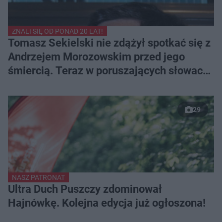
ZNALI SIĘ OD PONAD 20 LAT!
Tomasz Sekielski nie zdążył spotkać się z
Andrzejem Morozowskim przed jego
śmiercią. Teraz w poruszających słowach
pożegnał przyjaciela
29
NASZ PATRONAT
Ultra Duch Puszczy zdominował
Hajnówkę. Kolejna edycja już ogłoszona!