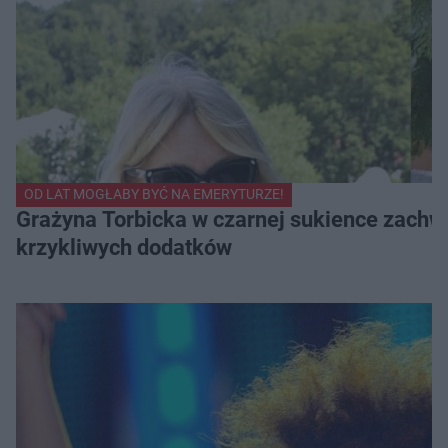
OD LAT MOGŁABY BYĆ NA EMERYTURZE!
Grażyna Torbicka w czarnej sukience zachwyc
krzykliwych dodatków