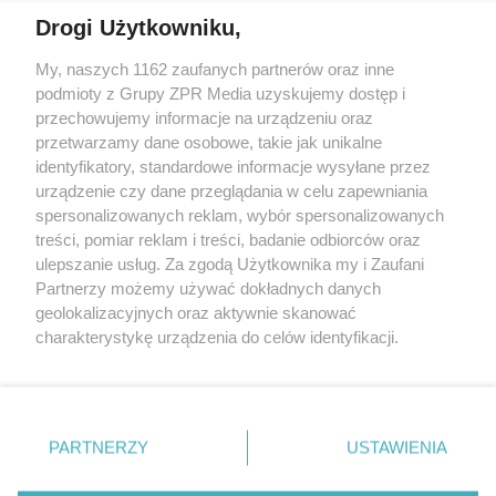
Drogi Użytkowniku,
My, naszych 1162 zaufanych partnerów oraz inne
Żaden utwór zamieszczony w serwisie nie może być powielany i
rozpowszechniany lub dalej rozpowszechniany w jakikolwiek sposób (w
podmioty z Grupy ZPR Media uzyskujemy dostęp i
tym także elektroniczny lub mechaniczny) na jakimkolwiek polu
przechowujemy informacje na urządzeniu oraz
eksploatacji w jakiejkolwiek formie, włącznie z umieszczaniem w
przetwarzamy dane osobowe, takie jak unikalne
Internecie bez pisemnej zgody właściciela praw. Jakiekolwiek użycie lub
wykorzystanie utworów w całości lub w części z naruszeniem prawa,
identyfikatory, standardowe informacje wysyłane przez
tzn. bez właściwej zgody, jest zabronione pod groźbą kary i może być
urządzenie czy dane przeglądania w celu zapewniania
ścigane prawnie.
spersonalizowanych reklam, wybór spersonalizowanych
treści, pomiar reklam i treści, badanie odbiorców oraz
ulepszanie usług. Za zgodą Użytkownika my i Zaufani
Partnerzy możemy używać dokładnych danych
geolokalizacyjnych oraz aktywnie skanować
charakterystykę urządzenia do celów identyfikacji.
O nas
Ponieważ cenimy Twoją prywatność, prosimy o zgodę na
korzystanie z tych technologii poprzez kliknięcie
Informacje prawne
„Akceptuję”. Zgoda jest dobrowolna i zawsze możesz ją
zmienić/wycofać klikając przycisk ustawień prywatności
Nasze serwisy
PARTNERZY
USTAWIENIA
znajdujący się w lewym dolnym rogu strony
. Niektóre
© 2026 Grupa ZPR Media
rodzaje przetwarzania danych nie wymagają zgody