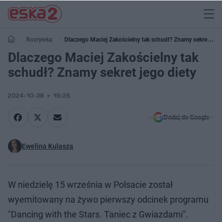
Rozrywka
Dlaczego Maciej Zakościelny tak schudł? Znamy sekret
jego diety
Dlaczego Maciej Zakościelny tak
schudł? Znamy sekret jego diety
2024-10-28
15:25
Dodaj do Google
Ewelina Kulasza
W niedzielę 15 września w Polsacie został
wyemitowany na żywo pierwszy odcinek programu
"Dancing with the Stars. Taniec z Gwiazdami".