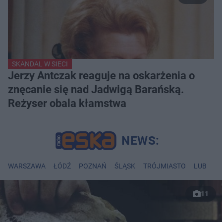
SKANDAL W SIECI
Jerzy Antczak reaguje na oskarżenia o
znęcanie się nad Jadwigą Barańską.
Reżyser obala kłamstwa
WARSZAWA
ŁÓDŹ
POZNAŃ
ŚLĄSK
TRÓJMIASTO
LUBLIN
11