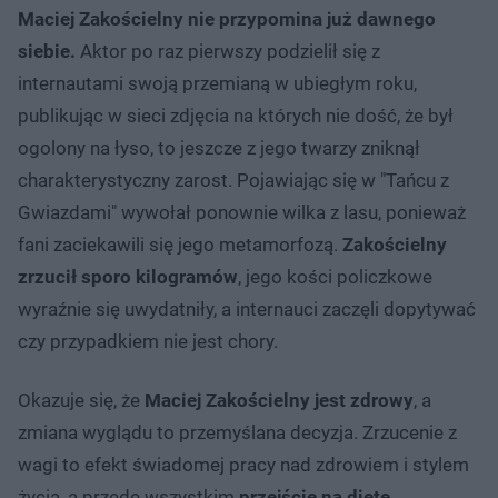
Maciej Zakościelny nie przypomina już dawnego
siebie.
Aktor po raz pierwszy podzielił się z
internautami swoją przemianą w ubiegłym roku,
publikując w sieci zdjęcia na których nie dość, że był
ogolony na łyso, to jeszcze z jego twarzy zniknął
charakterystyczny zarost. Pojawiając się w "Tańcu z
Gwiazdami" wywołał ponownie wilka z lasu, ponieważ
fani zaciekawili się jego metamorfozą.
Zakościelny
zrzucił sporo kilogramów
, jego kości policzkowe
wyraźnie się uwydatniły, a internauci zaczęli dopytywać
czy przypadkiem nie jest chory.
Okazuje się, że
Maciej Zakościelny jest zdrowy
, a
zmiana wyglądu to przemyślana decyzja. Zrzucenie z
wagi to efekt świadomej pracy nad zdrowiem i stylem
życia, a przede wszystkim
przejście na dietę