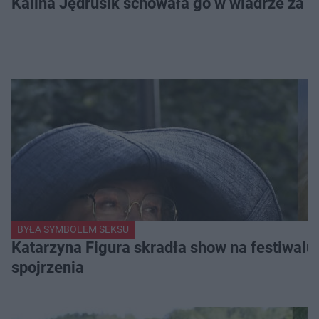
Kalina Jędrusik schowała go w wiadrze za o
BYŁA SYMBOLEM SEKSU
Katarzyna Figura skradła show na festiwalu!
spojrzenia