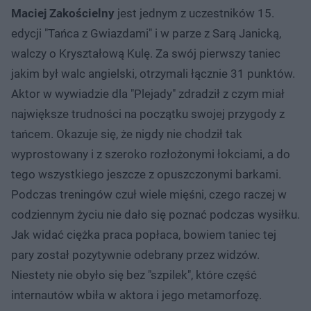
Maciej Zakościelny
jest jednym z uczestników 15.
edycji "Tańca z Gwiazdami" i w parze z Sarą Janicką,
walczy o Kryształową Kulę. Za swój pierwszy taniec
jakim był walc angielski, otrzymali łącznie 31 punktów.
Aktor w wywiadzie dla "Plejady" zdradził z czym miał
największe trudności na początku swojej przygody z
tańcem. Okazuje się, że nigdy nie chodził tak
wyprostowany i z szeroko rozłożonymi łokciami, a do
tego wszystkiego jeszcze z opuszczonymi barkami.
Podczas treningów czuł wiele mięśni, czego raczej w
codziennym życiu nie dało się poznać podczas wysiłku.
Jak widać ciężka praca popłaca, bowiem taniec tej
pary został pozytywnie odebrany przez widzów.
Niestety nie obyło się bez "szpilek", które część
internautów wbiła w aktora i jego metamorfozę.