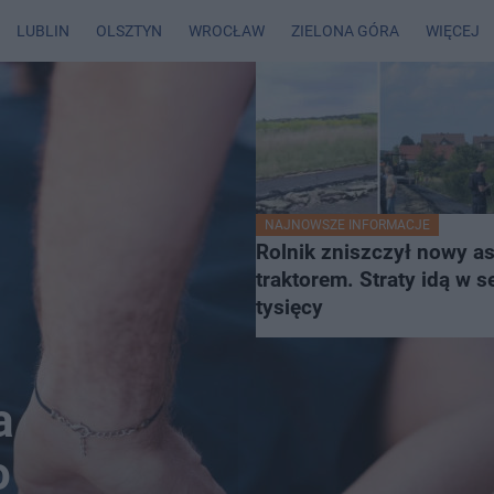
LUBLIN
OLSZTYN
WROCŁAW
ZIELONA GÓRA
WIĘCEJ
NAJNOWSZE INFORMACJE
Rolnik zniszczył nowy as
traktorem. Straty idą w s
tysięcy
a
o