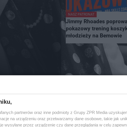
NASZ PATRONAT
Jimmy Rhoades poprowa
pokazowy trening koszyk
młodzieży na Bemowie
niku,
fanych partnerów oraz inne podmioty z Grupy ZPR Media uzyskujem
cje na urządzeniu oraz przetwarzamy dane osobowe, takie jak unika
je wysyłane przez urządzenie czy dane przeglądania w celu zapewn