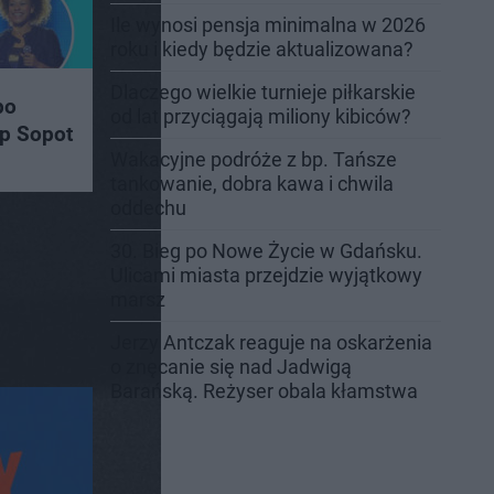
mieszkanie staje się domem
Ile wynosi pensja minimalna w 2026
roku i kiedy będzie aktualizowana?
Dlaczego wielkie turnieje piłkarskie
po
od lat przyciągają miliony kibiców?
op Sopot
Wakacyjne podróże z bp. Tańsze
tankowanie, dobra kawa i chwila
oddechu
30. Bieg po Nowe Życie w Gdańsku.
Ulicami miasta przejdzie wyjątkowy
marsz
Jerzy Antczak reaguje na oskarżenia
o znęcanie się nad Jadwigą
Barańską. Reżyser obala kłamstwa