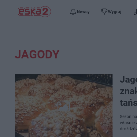
Newsy
Wygraj
JAGODY
Jag
znak
tań
Sezon na
właśnie w
drożdżów