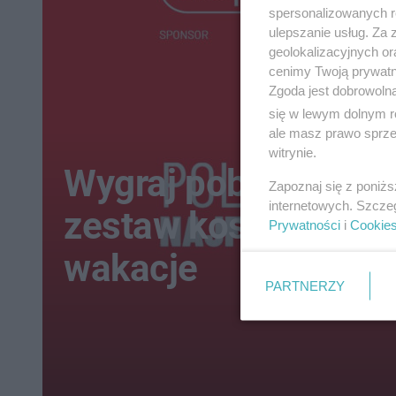
spersonalizowanych re
ulepszanie usług. Za
geolokalizacyjnych or
cenimy Twoją prywatno
Zgoda jest dobrowoln
się w lewym dolnym r
ale masz prawo sprzec
witrynie.
Wygraj pobyt w hotel
Zapoznaj się z poniż
internetowych. Szcze
zestaw kosmetyków 
Prywatności
i
Cookie
wakacje
PARTNERZY