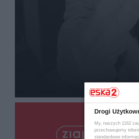
Drogi Użytkow
My, naszych 1162 zau
przechowujemy informa
standardowe informac