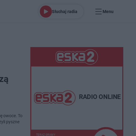
Słuchaj radia
Menu
zą
RADIO ONLINE
ię owoce. To
zyli pyszne
TERAZ GRAMY