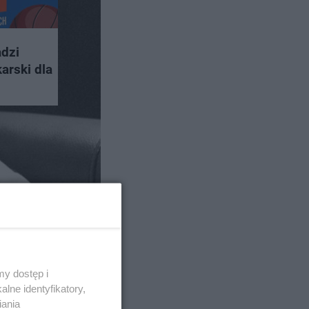
dzi
arski dla
26
y dostęp i
lne identyfikatory,
iania