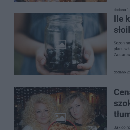
dodano 1-
Ile 
słoi
Sezon na 
placuszk
Zastanaw
dodano 2
Cen
szok
tłu
Jak co r