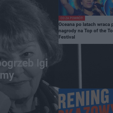
CO ZA POWRÓT!
Oceana po latach wraca 
nagrody na Top of the T
Festival
pogrzeb Igi
amy