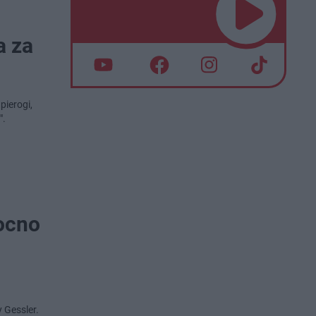
a za
pierogi,
".
ocno
 Gessler.