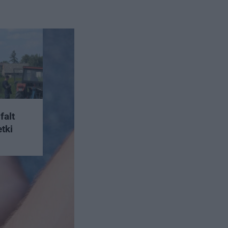
falt
etki