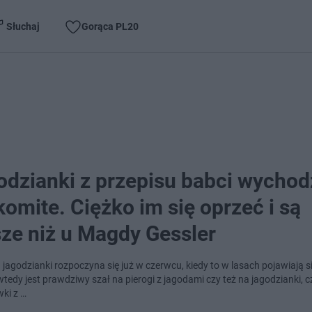
Słuchaj
Gorąca PL20
odzianki z przepisu babci wychod
omite. Ciężko im się oprzeć i są
sze niż u Magdy Gessler
 jagodzianki rozpoczyna się już w czerwcu, kiedy to w lasach pojawiają s
tedy jest prawdziwy szał na pierogi z jagodami czy też na jagodzianki, c
ki z …