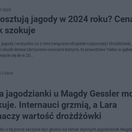
7-2025
kosztują jagody w 2024 roku? Cen
k szokuje
jagody i wszystko co z nimi związane oficjalnie rozpoczęty! Drożdżówki, 
i i kluski leniwe obrzucone owocami leśnymi, to prawdziwe "niebo w gębie
iacie się ile w 20…
5-7-2024
a jagodzianki u Magdy Gessler m
uje. Internauci grzmią, a Lara
maczy wartość drożdżówki
oku o tej porze zaczyna być głośno na temat słynnych jagodzianek Magdy