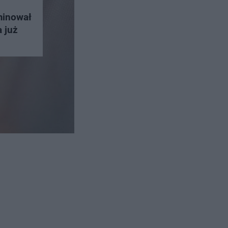
minował
 już