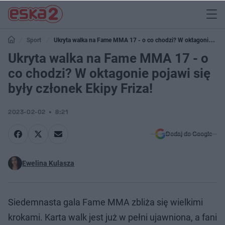
Sport
Ukryta walka na Fame MMA 17 - o co chodzi? W oktagonie
pojawi się były członek Ekipy Friza!
Ukryta walka na Fame MMA 17 - o
co chodzi? W oktagonie pojawi się
były członek Ekipy Friza!
2023-02-02
8:21
Dodaj do Google
Ewelina Kulasza
Siedemnasta gala Fame MMA zbliża się wielkimi
krokami. Karta walk jest już w pełni ujawniona, a fani