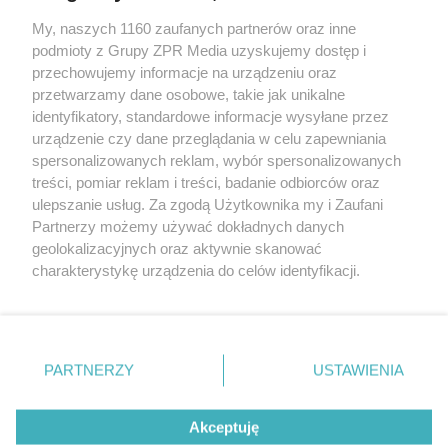
My, naszych 1160 zaufanych partnerów oraz inne
Żaden utwór zamieszczony w serwisie nie może być powielany i
rozpowszechniany lub dalej rozpowszechniany w jakikolwiek sposób (w
podmioty z Grupy ZPR Media uzyskujemy dostęp i
tym także elektroniczny lub mechaniczny) na jakimkolwiek polu
przechowujemy informacje na urządzeniu oraz
eksploatacji w jakiejkolwiek formie, włącznie z umieszczaniem w
przetwarzamy dane osobowe, takie jak unikalne
Internecie bez pisemnej zgody właściciela praw. Jakiekolwiek użycie lub
wykorzystanie utworów w całości lub w części z naruszeniem prawa,
identyfikatory, standardowe informacje wysyłane przez
tzn. bez właściwej zgody, jest zabronione pod groźbą kary i może być
urządzenie czy dane przeglądania w celu zapewniania
ścigane prawnie.
spersonalizowanych reklam, wybór spersonalizowanych
treści, pomiar reklam i treści, badanie odbiorców oraz
ulepszanie usług. Za zgodą Użytkownika my i Zaufani
Partnerzy możemy używać dokładnych danych
geolokalizacyjnych oraz aktywnie skanować
charakterystykę urządzenia do celów identyfikacji.
O nas
Ponieważ cenimy Twoją prywatność, prosimy o zgodę na
korzystanie z tych technologii poprzez kliknięcie
Informacje prawne
„Akceptuję”. Zgoda jest dobrowolna i zawsze możesz ją
zmienić/wycofać klikając przycisk ustawień prywatności
Nasze serwisy
PARTNERZY
USTAWIENIA
znajdujący się w lewym dolnym rogu strony
. Niektóre
© 2026 Grupa ZPR Media
rodzaje przetwarzania danych nie wymagają zgody
Akceptuję
użytkownika, ale masz prawo sprzeciwić się takiemu