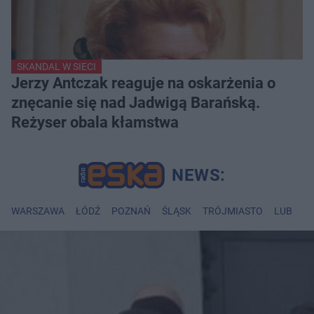
SKANDAL W SIECI
Jerzy Antczak reaguje na oskarżenia o
znęcanie się nad Jadwigą Barańską.
Reżyser obala kłamstwa
WARSZAWA
ŁÓDŹ
POZNAŃ
ŚLĄSK
TRÓJMIASTO
LUBLIN