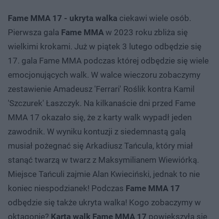
Fame MMA 17 - ukryta walka
ciekawi wiele osób.
Pierwsza gala
Fame MMA
w 2023 roku zbliża się
wielkimi krokami. Już w piątek 3 lutego odbędzie się
17. gala Fame MMA podczas której odbędzie się wiele
emocjonujących walk. W walce wieczoru zobaczymy
zestawienie Amadeusz 'Ferrari' Roślik kontra Kamil
'Szczurek' Łaszczyk. Na kilkanaście dni przed Fame
MMA 17 okazało się, że z karty walk wypadł jeden
zawodnik. W wyniku kontuzji z siedemnastą galą
musiał pożegnać się Arkadiusz Tańcula, który miał
stanąć twarzą w twarz z Maksymilianem Wiewiórką.
Miejsce Tańculi zajmie Alan Kwieciński, jednak to nie
koniec niespodzianek! Podczas
Fame MMA 17
odbędzie się także ukryta walka! Kogo zobaczymy w
oktagonie?
Karta walk Fame MMA 17
powiększyła się