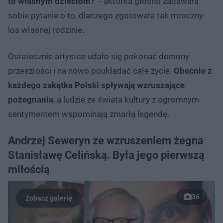
to własnym dzieciom?
" - aktorka głośno zadawała
sobie pytanie o to, dlaczego zgotowała tak mroczny
los własnej rodzinie.
Ostatecznie artystce udało się pokonać demony
przeszłości i na nowo poukładać całe życie.
Obecnie z
każdego zakątka Polski spływają wzruszające
pożegnania
, a ludzie ze świata kultury z ogromnym
sentymentem wspominają zmarłą legendę.
Andrzej Seweryn ze wzruszeniem żegna
Stanisławę Celińską. Była jego pierwszą
miłością
36