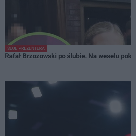
ŚLUB PREZENTERA
Rafał Brzozowski po ślubie. Na weselu poka