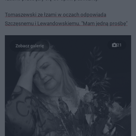
Tomaszewski ze łzami w oczach odpowiada
Szczęsnemu i Lewandowskiemu. "Mam jedną prośbę"
21