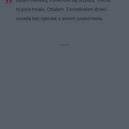
Byłam menelką. Potwornie się brzydzę. Trochę
to picie trwało. Chlałam. Zaniedbałam dzieci -
mówiła bez ogródek o swoim uzależnieniu.