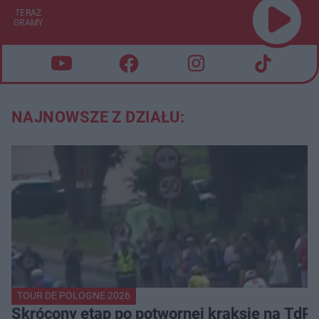
TERAZ
GRAMY
NAJNOWSZE Z DZIAŁU:
TOUR DE POLOGNE 2026
Skrócony etap po potwornej kraksie na TdP