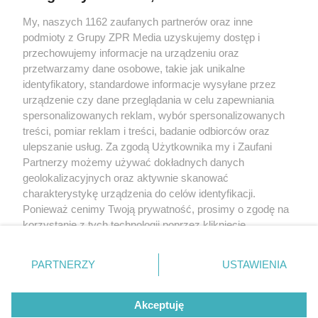
Żaden utwór zamieszczony w serwisie nie może być powielany i
My, naszych 1162 zaufanych partnerów oraz inne
rozpowszechniany lub dalej rozpowszechniany w jakikolwiek sposób (w
podmioty z Grupy ZPR Media uzyskujemy dostęp i
tym także elektroniczny lub mechaniczny) na jakimkolwiek polu
przechowujemy informacje na urządzeniu oraz
eksploatacji w jakiejkolwiek formie, włącznie z umieszczaniem w Internecie
bez pisemnej zgody właściciela praw. Jakiekolwiek użycie lub
przetwarzamy dane osobowe, takie jak unikalne
wykorzystanie utworów w całości lub w części z naruszeniem prawa, tzn.
identyfikatory, standardowe informacje wysyłane przez
bez właściwej zgody, jest zabronione pod groźbą kary i może być ścigane
urządzenie czy dane przeglądania w celu zapewniania
prawnie.
spersonalizowanych reklam, wybór spersonalizowanych
treści, pomiar reklam i treści, badanie odbiorców oraz
ulepszanie usług. Za zgodą Użytkownika my i Zaufani
Partnerzy możemy używać dokładnych danych
geolokalizacyjnych oraz aktywnie skanować
charakterystykę urządzenia do celów identyfikacji.
O nas
Ponieważ cenimy Twoją prywatność, prosimy o zgodę na
korzystanie z tych technologii poprzez kliknięcie
Informacje prawne
„Akceptuję”. Zgoda jest dobrowolna i zawsze możesz ją
zmienić/wycofać klikając przycisk ustawień prywatności
Nasze serwisy
PARTNERZY
USTAWIENIA
znajdujący się w lewym dolnym rogu strony
. Niektóre
© 2026 Grupa ZPR Media
rodzaje przetwarzania danych nie wymagają zgody
Akceptuję
użytkownika, ale masz prawo sprzeciwić się takiemu