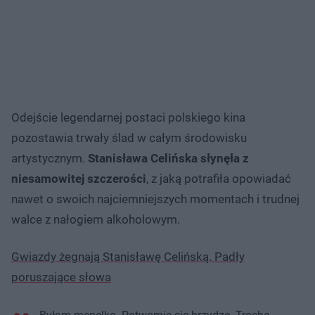
Odejście legendarnej postaci polskiego kina
pozostawia trwały ślad w całym środowisku
artystycznym.
Stanisława Celińska słynęła z
niesamowitej szczerości
, z jaką potrafiła opowiadać
nawet o swoich najciemniejszych momentach i trudnej
walce z nałogiem alkoholowym.
Gwiazdy żegnają Stanisławę Celińską. Padły
poruszające słowa