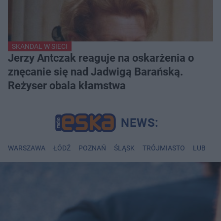
SKANDAL W SIECI
Jerzy Antczak reaguje na oskarżenia o
znęcanie się nad Jadwigą Barańską.
Reżyser obala kłamstwa
WARSZAWA
ŁÓDŹ
POZNAŃ
ŚLĄSK
TRÓJMIASTO
LUBLIN