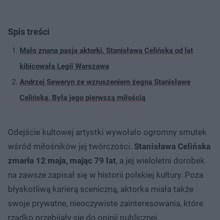
Spis treści
Mało znana pasja aktorki. Stanisława Celińska od lat
kibicowała Legii Warszawa
Andrzej Seweryn ze wzruszeniem żegna Stanisławę
Celińską. Była jego pierwszą miłością
Odejście kultowej artystki wywołało ogromny smutek
wśród miłośników jej twórczości.
Stanisława Celińska
zmarła 12 maja, mając 79 lat
, a jej wieloletni dorobek
na zawsze zapisał się w historii polskiej kultury. Poza
błyskotliwą karierą sceniczną, aktorka miała także
swoje prywatne, nieoczywiste zainteresowania, które
rzadko przebijały się do opinii publicznej.