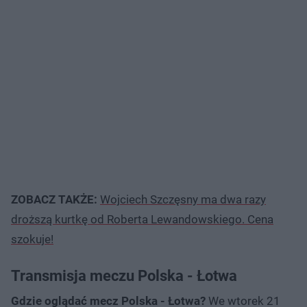
ZOBACZ TAKŻE:
Wojciech Szczęsny ma dwa razy
droższą kurtkę od Roberta Lewandowskiego. Cena
szokuje!
Transmisja meczu Polska - Łotwa
Gdzie oglądać mecz Polska - Łotwa?
We wtorek 21