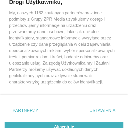
Drogi Użytkowniku,
My, naszych 1162 zaufanych partnerów oraz inne
Żaden utwór zamieszczony w serwisie nie może być powielany i
rozpowszechniany lub dalej rozpowszechniany w jakikolwiek sposób (w
podmioty z Grupy ZPR Media uzyskujemy dostęp i
tym także elektroniczny lub mechaniczny) na jakimkolwiek polu
przechowujemy informacje na urządzeniu oraz
eksploatacji w jakiejkolwiek formie, włącznie z umieszczaniem w
przetwarzamy dane osobowe, takie jak unikalne
Internecie bez pisemnej zgody właściciela praw. Jakiekolwiek użycie lub
wykorzystanie utworów w całości lub w części z naruszeniem prawa,
identyfikatory, standardowe informacje wysyłane przez
tzn. bez właściwej zgody, jest zabronione pod groźbą kary i może być
urządzenie czy dane przeglądania w celu zapewniania
ścigane prawnie.
spersonalizowanych reklam, wybór spersonalizowanych
treści, pomiar reklam i treści, badanie odbiorców oraz
ulepszanie usług. Za zgodą Użytkownika my i Zaufani
Partnerzy możemy używać dokładnych danych
geolokalizacyjnych oraz aktywnie skanować
charakterystykę urządzenia do celów identyfikacji.
O nas
Ponieważ cenimy Twoją prywatność, prosimy o zgodę na
korzystanie z tych technologii poprzez kliknięcie
Informacje prawne
„Akceptuję”. Zgoda jest dobrowolna i zawsze możesz ją
zmienić/wycofać klikając przycisk ustawień prywatności
Nasze serwisy
PARTNERZY
USTAWIENIA
znajdujący się w lewym dolnym rogu strony
. Niektóre
© 2026 Grupa ZPR Media
rodzaje przetwarzania danych nie wymagają zgody
Akceptuję
użytkownika, ale masz prawo sprzeciwić się takiemu