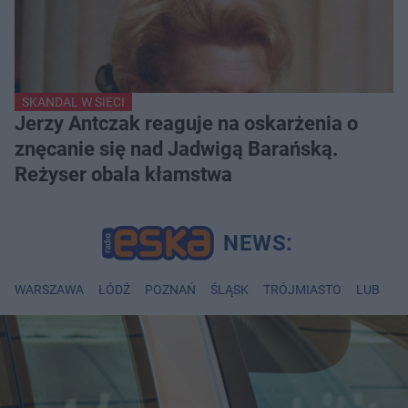
SKANDAL W SIECI
Jerzy Antczak reaguje na oskarżenia o
znęcanie się nad Jadwigą Barańską.
Reżyser obala kłamstwa
WARSZAWA
ŁÓDŹ
POZNAŃ
ŚLĄSK
TRÓJMIASTO
LUBLIN