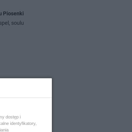
u Piosenki
pel, soulu
y dostęp i
lne identyfikatory,
iania