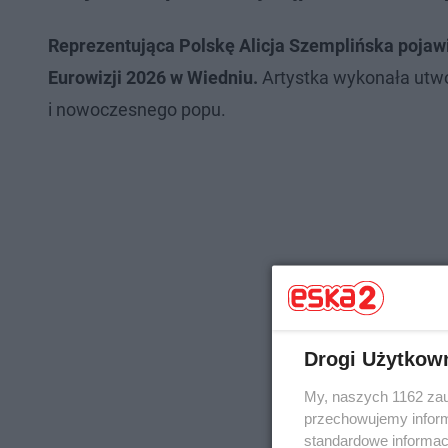
Reprezentująca Polskę Alicja Szemplińska pojawi
Eurowizji 2026 w Wiedniu.
Artystka wykonała utwór
i nowoczesnego popu.
Drogi Użytkow
My, naszych 1162 zau
przechowujemy informa
standardowe informac