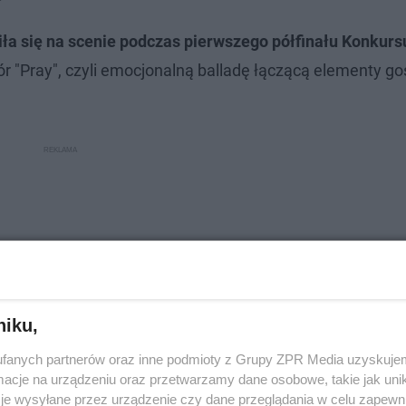
ła się na scenie podczas pierwszego półfinału Konkurs
 "Pray", czyli emocjonalną balladę łączącą elementy gos
niku,
fanych partnerów oraz inne podmioty z Grupy ZPR Media uzyskujem
cje na urządzeniu oraz przetwarzamy dane osobowe, takie jak unika
je wysyłane przez urządzenie czy dane przeglądania w celu zapewn