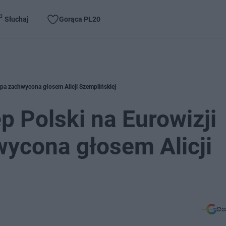
Słuchaj
Gorąca PL20
opa zachwycona głosem Alicji Szemplińskiej
p Polski na Eurowizji
ycona głosem Alicji
Do