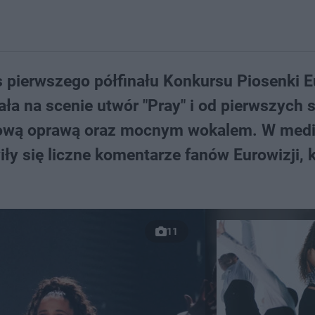
 pierwszego półfinału Konkursu Piosenki E
ła na scenie utwór "Pray" i od pierwszych 
kową oprawą oraz mocnym wokalem. W med
y się liczne komentarze fanów Eurowizji, 
11