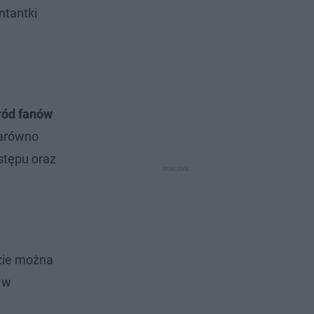
ntantki
ród fanów
zarówno
stępu oraz
zie można
 w