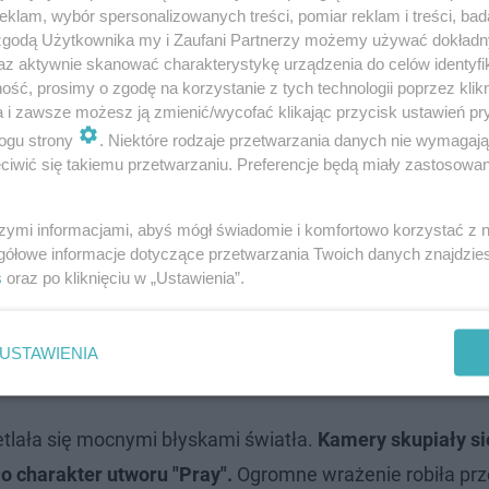
klam, wybór spersonalizowanych treści, pomiar reklam i treści, bad
e podkreślali, że
największym atutem Polski może być 
 zgodą Użytkownika my i Zaufani Partnerzy możemy używać dokład
az aktywnie skanować charakterystykę urządzenia do celów identyfi
lało jej głos jako jeden z najmocniejszych w tegorocznej
ść, prosimy o zgodę na korzystanie z tych technologii poprzez klikn
a i zawsze możesz ją zmienić/wycofać klikając przycisk ustawień pr
ylotem na Eurowizję 2026
ogu strony
. Niektóre rodzaje przetwarzania danych nie wymagaj
iwić się takiemu przetwarzaniu. Preferencje będą miały zastosowanie
rowizji 2026
szymi informacjami, abyś mógł świadomie i komfortowo korzystać z
gółowe informacje dotyczące przetwarzania Twoich danych znajdzi
ej stylistyce. Na scenie dominowały ciemne kolory, dyn
s
oraz po kliknięciu w „Ustawienia”.
 napięcie od pierwszych sekund utworu.
Alicja Szempliń
ość uzupełniała minimalistyczna, ale bardzo dopracowana
USTAWIENIA
lała się mocnymi błyskami światła.
Kamery skupiały si
o charakter utworu "Pray".
Ogromne wrażenie robiła pr