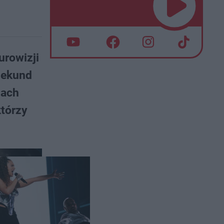
urowizji
sekund
iach
którzy