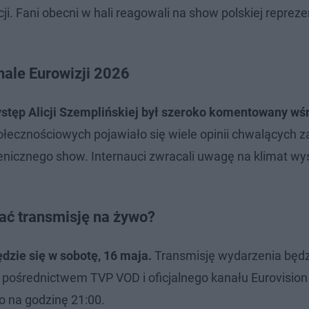
i. Fani obecni w hali reagowali na show polskiej repreze
inale Eurowizji 2026
stęp Alicji Szemplińskiej był szeroko komentowany wś
ecznościowych pojawiało się wiele opinii chwalących 
scenicznego show. Internauci zwracali uwagę na klimat wy
dać transmisję na żywo?
dzie się w sobotę, 16 maja.
Transmisję wydarzenia będ
a pośrednictwem TVP VOD i oficjalnego kanału Eurovision
 na godzinę 21:00.