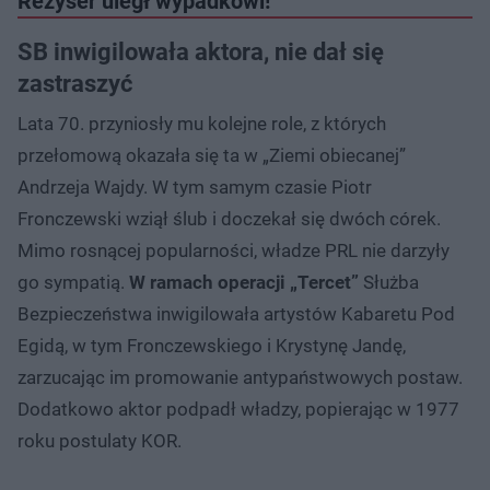
Reżyser uległ wypadkowi!
SB inwigilowała aktora, nie dał się
zastraszyć
Lata 70. przyniosły mu kolejne role, z których
przełomową okazała się ta w „Ziemi obiecanej”
Andrzeja Wajdy. W tym samym czasie Piotr
Fronczewski wziął ślub i doczekał się dwóch córek.
Mimo rosnącej popularności, władze PRL nie darzyły
go sympatią.
W ramach operacji „Tercet”
Służba
Bezpieczeństwa inwigilowała artystów Kabaretu Pod
Egidą, w tym Fronczewskiego i Krystynę Jandę,
zarzucając im promowanie antypaństwowych postaw.
Dodatkowo aktor podpadł władzy, popierając w 1977
roku postulaty KOR.