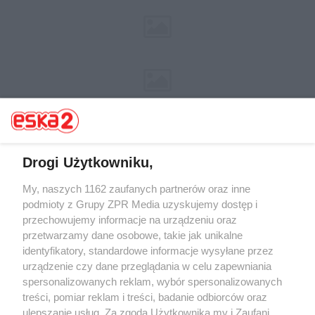
Drogi Użytkowniku,
My, naszych 1162 zaufanych partnerów oraz inne
Żaden utwór zamieszczony w serwisie nie może być powielany i
rozpowszechniany lub dalej rozpowszechniany w jakikolwiek sposób (w
podmioty z Grupy ZPR Media uzyskujemy dostęp i
tym także elektroniczny lub mechaniczny) na jakimkolwiek polu
przechowujemy informacje na urządzeniu oraz
eksploatacji w jakiejkolwiek formie, włącznie z umieszczaniem w
przetwarzamy dane osobowe, takie jak unikalne
Internecie bez pisemnej zgody właściciela praw. Jakiekolwiek użycie lub
wykorzystanie utworów w całości lub w części z naruszeniem prawa,
identyfikatory, standardowe informacje wysyłane przez
tzn. bez właściwej zgody, jest zabronione pod groźbą kary i może być
urządzenie czy dane przeglądania w celu zapewniania
ścigane prawnie.
spersonalizowanych reklam, wybór spersonalizowanych
treści, pomiar reklam i treści, badanie odbiorców oraz
ulepszanie usług. Za zgodą Użytkownika my i Zaufani