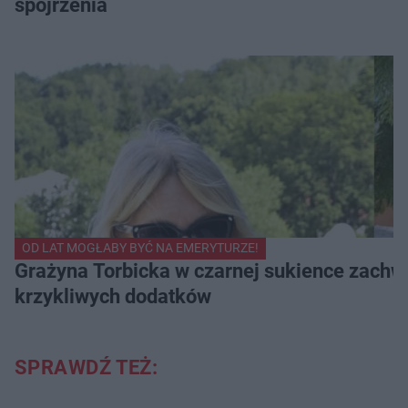
spojrzenia
OD LAT MOGŁABY BYĆ NA EMERYTURZE!
Grażyna Torbicka w czarnej sukience zachwyc
krzykliwych dodatków
SPRAWDŹ TEŻ: