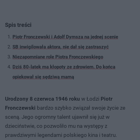
Spis treści
Piotr Fronczewski i Adolf Dymsza na jednej scenie
SB inwigilowała aktora, nie dał się zastraszyć
Niezapomniane role Piotra Fronczewskiego
Dziś 80-latek ma kłopoty ze zdrowiem. Do końca
opiekował się sędziwą mamą
Urodzony 8 czerwca 1946 roku
w Łodzi
Piotr
Fronczewski
bardzo szybko związał swoje życie ze
sceną. Jego ogromny talent ujawnił się już w
dzieciństwie, co pozwoliło mu na występy z
prawdziwymi legendami polskiego kina i teatru.