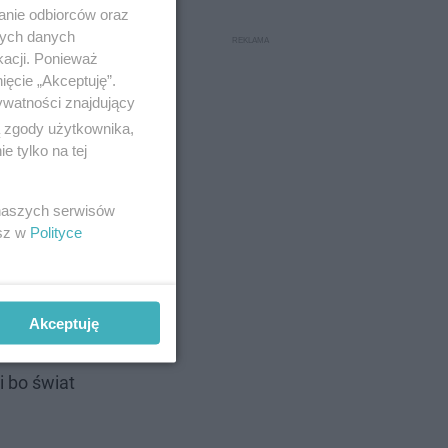
anie odbiorców oraz
nych danych
kacji. Ponieważ
ięcie „Akceptuję”.
ywatności znajdujący
ą zgody użytkownika,
 tylko na tej
 naszych serwisów
esz w
Polityce
icz
 wszystkim
ki w
Akceptuję
artystka
i bo świat