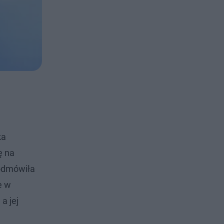
ka
ę na
 odmówiła
e w
a jej