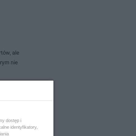
rtów, ale
órym nie
y dostęp i
lne identyfikatory,
iania