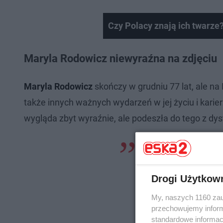
Czy Polacy znają ich twarze? 
Maryla Rodowicz niewyraźna na zdjęciu
Maryla Rodowicz
skończy w grudniu 77 lat, ale na 
także innych ważnych wydarzeń w jej życiu i kari
wygląda zbyt wyraźnie, ale podeszła do tego z dy
- wiem, że nie ostro
wiem że macie bek
Drogi Użytkow
My, naszych 1160 zau
przechowujemy informa
standardowe informac