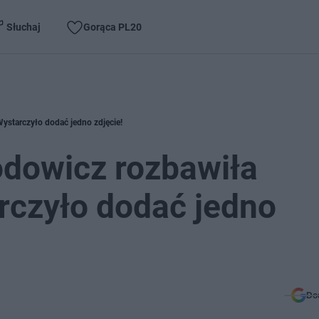
Słuchaj
Gorąca PL20
Wystarczyło dodać jedno zdjęcie!
odowicz rozbawiła
rczyło dodać jedno
Do