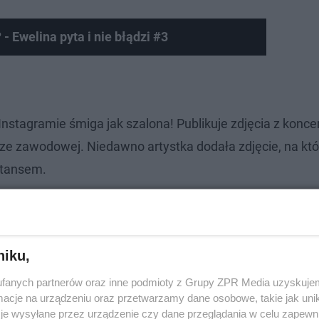
- Ewelina pyta i nie błądzi #3
Instagramie śmiga jak szalona! Publikuje zdjęcia z konce
erze zawodowej. Niedawno artystka dodała zdjęcie, na kt
stansem.
 ale jaka jestem ładna, odkleiła mi się folia,
e ale co tam
niku,
fanych partnerów oraz inne podmioty z Grupy ZPR Media uzyskujem
cje na urządzeniu oraz przetwarzamy dane osobowe, takie jak unika
je wysyłane przez urządzenie czy dane przeglądania w celu zapewn