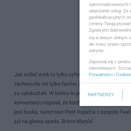
spersonalizowanych re
ulepszanie usług. Za
geolokalizacyjnych or
cenimy Twoją prywatno
Zgoda jest dobrowoln
się w lewym dolnym r
ale masz prawo sprzec
witrynie.
Zapoznaj się z poniż
internetowych. Szcze
Jak widać wiek to tylko cyferki i można żartować
Prywatności
i
Cookie
zachwyciła nie tylko fanów, ale i gwiazdy, którzy u
za całokształt. W końcu to jedna z popularniejszy
PARTNERZY
komentarzu napisał, że kocha Marylę Rodowicz, infl
jest boska, natomiast Piotr Kupicha z zespołu Feel
już na głowę upada. Bravo Maryla"