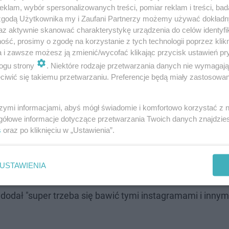
klam, wybór spersonalizowanych treści, pomiar reklam i treści, bad
 zgodą Użytkownika my i Zaufani Partnerzy możemy używać dokład
az aktywnie skanować charakterystykę urządzenia do celów identyfi
ść, prosimy o zgodę na korzystanie z tych technologii poprzez klikn
a i zawsze możesz ją zmienić/wycofać klikając przycisk ustawień pr
ogu strony
. Niektóre rodzaje przetwarzania danych nie wymagaj
iwić się takiemu przetwarzaniu. Preferencje będą miały zastosowanie
szymi informacjami, abyś mógł świadomie i komfortowo korzystać z
gółowe informacje dotyczące przetwarzania Twoich danych znajdzi
 i mieć do siebie ogromny dystans. Postawa Maryli Rodow
s
oraz po kliknięciu w „Ustawienia”.
wielbiają ją nie tylko za muzykę którą tworzy, ale przede
ch polskich piosenkarek i żywa legenda! Dawid Kwiatkows
USTAWIENIA
uencerka Ola Nowak stwierdziła że z folią czy bez i tak 
 dodał "super trzeba się bawić tymi instagramami i innym