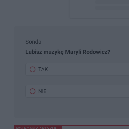
Post udostępnion
Sonda
Lubisz muzykę Maryli Rodowicz?
TAK
NIE
POLECANY ARTYKUŁ: