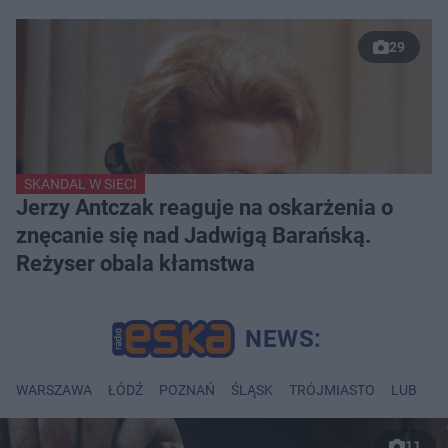
29
SKANDAL W SIECI
Jerzy Antczak reaguje na oskarżenia o
znęcanie się nad Jadwigą Barańską.
Reżyser obala kłamstwa
WARSZAWA
ŁÓDŹ
POZNAŃ
ŚLĄSK
TRÓJMIASTO
LUBLIN
11