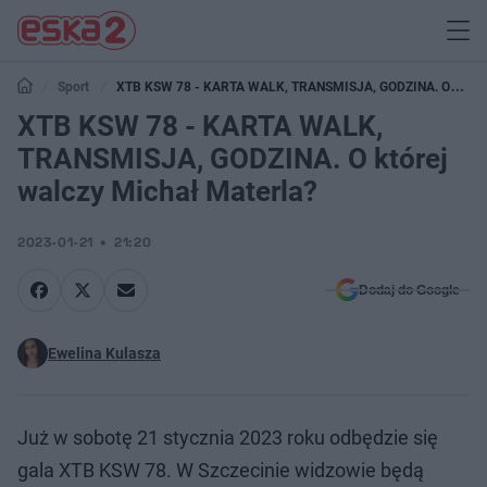
Sport
XTB KSW 78 - KARTA WALK, TRANSMISJA, GODZINA. O
której walczy Michał Materla?
XTB KSW 78 - KARTA WALK,
TRANSMISJA, GODZINA. O której
walczy Michał Materla?
2023-01-21
21:20
Dodaj do Google
Ewelina Kulasza
Już w sobotę 21 stycznia 2023 roku odbędzie się
gala XTB KSW 78. W Szczecinie widzowie będą