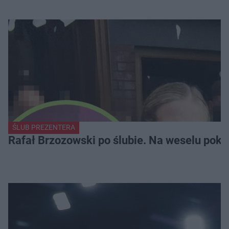
ŚLUB PREZENTERA
Rafał Brzozowski po ślubie. Na weselu poka