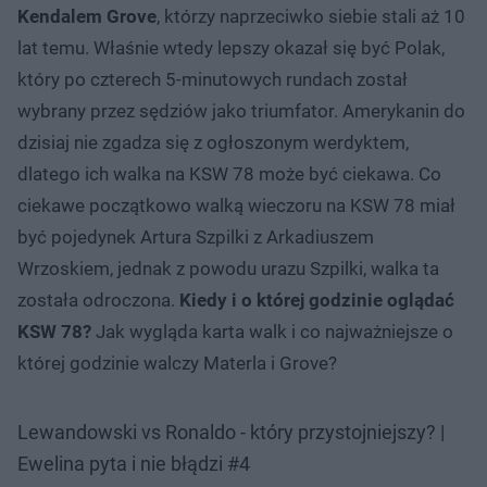
Kendalem Grove
, którzy naprzeciwko siebie stali aż 10
lat temu. Właśnie wtedy lepszy okazał się być Polak,
który po czterech 5-minutowych rundach został
wybrany przez sędziów jako triumfator. Amerykanin do
dzisiaj nie zgadza się z ogłoszonym werdyktem,
dlatego ich walka na KSW 78 może być ciekawa. Co
ciekawe początkowo walką wieczoru na KSW 78 miał
być pojedynek Artura Szpilki z Arkadiuszem
Wrzoskiem, jednak z powodu urazu Szpilki, walka ta
została odroczona.
Kiedy i o której godzinie oglądać
KSW 78?
Jak wygląda karta walk i co najważniejsze o
której godzinie walczy Materla i Grove?
Lewandowski vs Ronaldo - który przystojniejszy? |
Ewelina pyta i nie błądzi #4