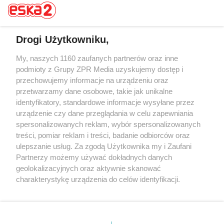
Drogi Użytkowniku,
My, naszych 1160 zaufanych partnerów oraz inne
Żaden utwór zamieszczony w serwisie nie może być powielany i
rozpowszechniany lub dalej rozpowszechniany w jakikolwiek sposób (w
podmioty z Grupy ZPR Media uzyskujemy dostęp i
tym także elektroniczny lub mechaniczny) na jakimkolwiek polu
przechowujemy informacje na urządzeniu oraz
eksploatacji w jakiejkolwiek formie, włącznie z umieszczaniem w
przetwarzamy dane osobowe, takie jak unikalne
Internecie bez pisemnej zgody właściciela praw. Jakiekolwiek użycie lub
wykorzystanie utworów w całości lub w części z naruszeniem prawa,
identyfikatory, standardowe informacje wysyłane przez
tzn. bez właściwej zgody, jest zabronione pod groźbą kary i może być
urządzenie czy dane przeglądania w celu zapewniania
ścigane prawnie.
spersonalizowanych reklam, wybór spersonalizowanych
treści, pomiar reklam i treści, badanie odbiorców oraz
ulepszanie usług. Za zgodą Użytkownika my i Zaufani
Partnerzy możemy używać dokładnych danych
geolokalizacyjnych oraz aktywnie skanować
charakterystykę urządzenia do celów identyfikacji.
O nas
Ponieważ cenimy Twoją prywatność, prosimy o zgodę na
korzystanie z tych technologii poprzez kliknięcie
Informacje prawne
„Akceptuję”. Zgoda jest dobrowolna i zawsze możesz ją
zmienić/wycofać klikając przycisk ustawień prywatności