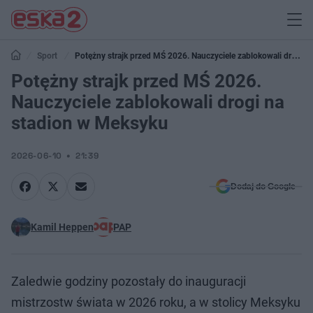
Sport
Potężny strajk przed MŚ 2026. Nauczyciele zablokowali drogi
na stadion w Meksyku
Potężny strajk przed MŚ 2026.
Nauczyciele zablokowali drogi na
stadion w Meksyku
2026-06-10
21:39
Dodaj do Google
Kamil Heppen
PAP
Zaledwie godziny pozostały do inauguracji
mistrzostw świata w 2026 roku, a w stolicy Meksyku