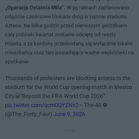
„Operacja Ostatnia Mila”.
W jej ramach zaplanowano
odgórne częściowe blokady dróg w rejonie stadionu
Azteca. Na kilka godzin przed pierwszym gwizdkiem
cały pobliski kwartał zostanie odcięty od reszty
miasta, a za kordony przedostaną się wyłącznie lokalni
mieszkańcy oraz fani posiadający ważne wejściówki na
spotkanie.
Thousands of protesters are blocking access to the
stadium for the World Cup opening match in Mexico
City😬“Boycott the FIFA World Cup 2026”
pic.twitter.com/qcm0QYZNs2
— The 44 ⚽️
(@The_Forty_Four)
June 9, 2026