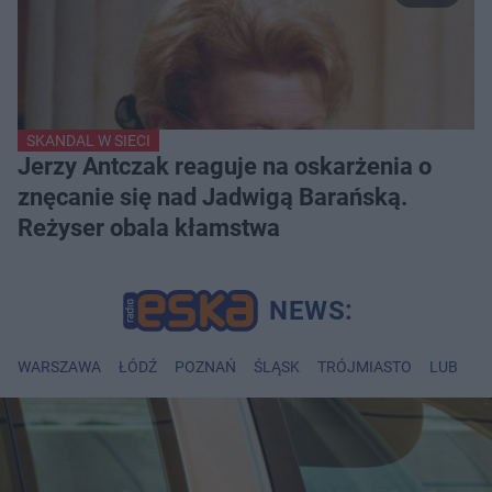
SKANDAL W SIECI
Jerzy Antczak reaguje na oskarżenia o
znęcanie się nad Jadwigą Barańską.
Reżyser obala kłamstwa
WARSZAWA
ŁÓDŹ
POZNAŃ
ŚLĄSK
TRÓJMIASTO
LUBLIN