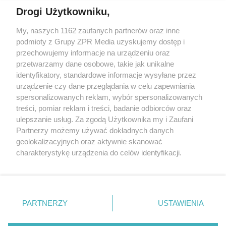
Drogi Użytkowniku,
My, naszych 1162 zaufanych partnerów oraz inne
Żaden utwór zamieszczony w serwisie nie może być powielany i
rozpowszechniany lub dalej rozpowszechniany w jakikolwiek sposób (w
podmioty z Grupy ZPR Media uzyskujemy dostęp i
tym także elektroniczny lub mechaniczny) na jakimkolwiek polu
przechowujemy informacje na urządzeniu oraz
eksploatacji w jakiejkolwiek formie, włącznie z umieszczaniem w
przetwarzamy dane osobowe, takie jak unikalne
Internecie bez pisemnej zgody właściciela praw. Jakiekolwiek użycie lub
wykorzystanie utworów w całości lub w części z naruszeniem prawa,
identyfikatory, standardowe informacje wysyłane przez
tzn. bez właściwej zgody, jest zabronione pod groźbą kary i może być
urządzenie czy dane przeglądania w celu zapewniania
ścigane prawnie.
spersonalizowanych reklam, wybór spersonalizowanych
treści, pomiar reklam i treści, badanie odbiorców oraz
ulepszanie usług. Za zgodą Użytkownika my i Zaufani
Partnerzy możemy używać dokładnych danych
geolokalizacyjnych oraz aktywnie skanować
charakterystykę urządzenia do celów identyfikacji.
O nas
Ponieważ cenimy Twoją prywatność, prosimy o zgodę na
korzystanie z tych technologii poprzez kliknięcie
Informacje prawne
„Akceptuję”. Zgoda jest dobrowolna i zawsze możesz ją
zmienić/wycofać klikając przycisk ustawień prywatności
Nasze serwisy
PARTNERZY
USTAWIENIA
znajdujący się w lewym dolnym rogu strony
. Niektóre
© 2026 Grupa ZPR Media
rodzaje przetwarzania danych nie wymagają zgody