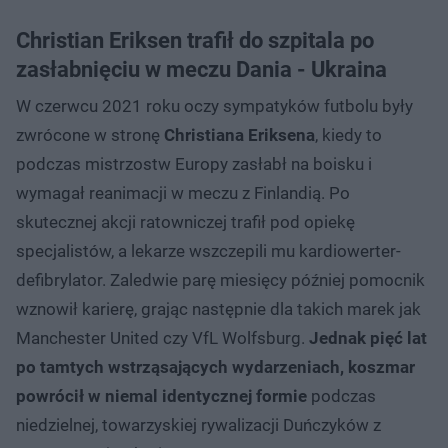
Christian Eriksen trafił do szpitala po
zasłabnięciu w meczu Dania - Ukraina
W czerwcu 2021 roku oczy sympatyków futbolu były
zwrócone w stronę
Christiana Eriksena
, kiedy to
podczas mistrzostw Europy zasłabł na boisku i
wymagał reanimacji w meczu z Finlandią. Po
skutecznej akcji ratowniczej trafił pod opiekę
specjalistów, a lekarze wszczepili mu kardiowerter-
defibrylator. Zaledwie parę miesięcy później pomocnik
wznowił karierę, grając następnie dla takich marek jak
Manchester United czy VfL Wolfsburg.
Jednak pięć lat
po tamtych wstrząsających wydarzeniach, koszmar
powrócił w niemal identycznej formie
podczas
niedzielnej, towarzyskiej rywalizacji Duńczyków z