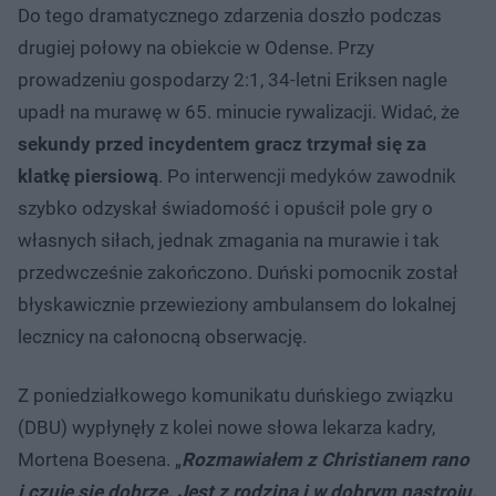
Do tego dramatycznego zdarzenia doszło podczas
drugiej połowy na obiekcie w Odense. Przy
prowadzeniu gospodarzy 2:1, 34-letni Eriksen nagle
upadł na murawę w 65. minucie rywalizacji. Widać, że
sekundy przed incydentem gracz trzymał się za
klatkę piersiową
. Po interwencji medyków zawodnik
szybko odzyskał świadomość i opuścił pole gry o
własnych siłach, jednak zmagania na murawie i tak
przedwcześnie zakończono. Duński pomocnik został
błyskawicznie przewieziony ambulansem do lokalnej
lecznicy na całonocną obserwację.
Z poniedziałkowego komunikatu duńskiego związku
(DBU) wypłynęły z kolei nowe słowa lekarza kadry,
Mortena Boesena. „
Rozmawiałem z Christianem rano
i czuje się dobrze. Jest z rodziną i w dobrym nastroju.