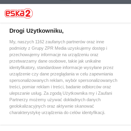
Drogi Użytkowniku,
My, naszych 1162 zaufanych partnerów oraz inne
Żaden utwór zamieszczony w serwisie nie może być powielany i
rozpowszechniany lub dalej rozpowszechniany w jakikolwiek sposób (w
podmioty z Grupy ZPR Media uzyskujemy dostęp i
tym także elektroniczny lub mechaniczny) na jakimkolwiek polu
przechowujemy informacje na urządzeniu oraz
eksploatacji w jakiejkolwiek formie, włącznie z umieszczaniem w
przetwarzamy dane osobowe, takie jak unikalne
Internecie bez pisemnej zgody właściciela praw. Jakiekolwiek użycie lub
wykorzystanie utworów w całości lub w części z naruszeniem prawa,
identyfikatory, standardowe informacje wysyłane przez
tzn. bez właściwej zgody, jest zabronione pod groźbą kary i może być
urządzenie czy dane przeglądania w celu zapewniania
ścigane prawnie.
spersonalizowanych reklam, wybór spersonalizowanych
treści, pomiar reklam i treści, badanie odbiorców oraz
ulepszanie usług. Za zgodą Użytkownika my i Zaufani
Partnerzy możemy używać dokładnych danych
geolokalizacyjnych oraz aktywnie skanować
charakterystykę urządzenia do celów identyfikacji.
O nas
Ponieważ cenimy Twoją prywatność, prosimy o zgodę na
korzystanie z tych technologii poprzez kliknięcie
Informacje prawne