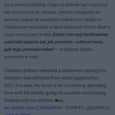
już w domu z rodziną. Czuję się dobrze i już rozpoczął
się mój powrót do zdrowia. Jestem wdzięczny za
pomoc i wsparcie wszystkim piłkarzom i służbom
medycznym na boisku, a także lekarzom, którzy dbali o
moje serce przez te lata.
Dzięki nim mój kardiowerter
zadziałał właśnie tak, jak powinien: ochronił mnie,
gdy tego potrzebowałem
” – przekazał duński
pomocnik w sieci.
Christian Eriksen released a statement saying this
situation was different from what happened in
2021.For now, his focus is on recovering, spending
time with his family, going on vacation and playing
football with his children ❤️🙏
pic.twitter.com/Z5rM6EPl1k
— ESPN FC (@ESPNFC)