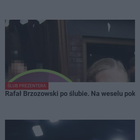
ŚLUB PREZENTERA
Rafał Brzozowski po ślubie. Na weselu poka