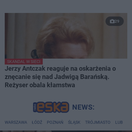
29
SKANDAL W SIECI
Jerzy Antczak reaguje na oskarżenia o
znęcanie się nad Jadwigą Barańską.
Reżyser obala kłamstwa
WARSZAWA
ŁÓDŹ
POZNAŃ
ŚLĄSK
TRÓJMIASTO
LUBLIN