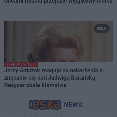
Ulicami miasta przejdzie wyjątkowy marsz
29
SKANDAL W SIECI
Jerzy Antczak reaguje na oskarżenia o
znęcanie się nad Jadwigą Barańską.
Reżyser obala kłamstwa