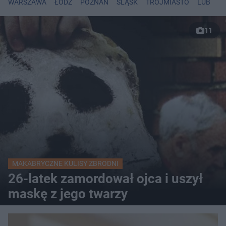
WARSZAWA
ŁÓDŹ
POZNAŃ
ŚLĄSK
TRÓJMIASTO
LUBLIN
11
MAKABRYCZNE KULISY ZBRODNI
26-latek zamordował ojca i uszył
maskę z jego twarzy