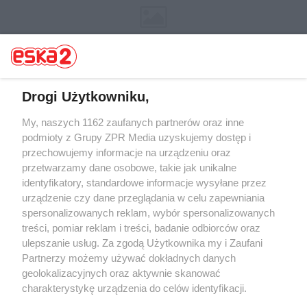
Drogi Użytkowniku,
My, naszych 1162 zaufanych partnerów oraz inne
Żaden utwór zamieszczony w serwisie nie może być powielany i
rozpowszechniany lub dalej rozpowszechniany w jakikolwiek sposób (w
podmioty z Grupy ZPR Media uzyskujemy dostęp i
tym także elektroniczny lub mechaniczny) na jakimkolwiek polu
przechowujemy informacje na urządzeniu oraz
eksploatacji w jakiejkolwiek formie, włącznie z umieszczaniem w
przetwarzamy dane osobowe, takie jak unikalne
Internecie bez pisemnej zgody właściciela praw. Jakiekolwiek użycie lub
wykorzystanie utworów w całości lub w części z naruszeniem prawa,
identyfikatory, standardowe informacje wysyłane przez
tzn. bez właściwej zgody, jest zabronione pod groźbą kary i może być
urządzenie czy dane przeglądania w celu zapewniania
ścigane prawnie.
spersonalizowanych reklam, wybór spersonalizowanych
treści, pomiar reklam i treści, badanie odbiorców oraz
ulepszanie usług. Za zgodą Użytkownika my i Zaufani
Partnerzy możemy używać dokładnych danych
geolokalizacyjnych oraz aktywnie skanować
charakterystykę urządzenia do celów identyfikacji.
O nas
Ponieważ cenimy Twoją prywatność, prosimy o zgodę na