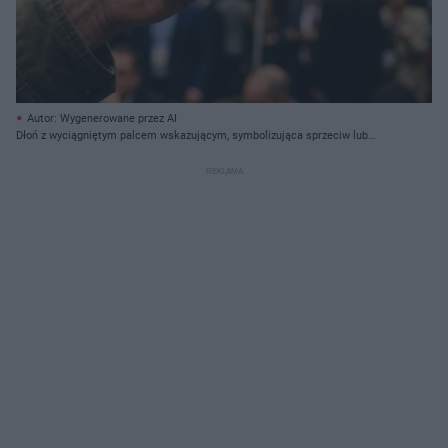
Autor: Wygenerowane przez AI
Dłoń z wyciągniętym palcem wskazującym, symbolizująca sprzeciw lub
oskarżenie, na tle rozmytych flag USA i Iranu. Obraz odzwierciedla napięcie w
stosunkach USA-Iran, o czym można przeczytać na Super Biznes.