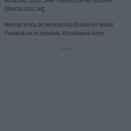
MUNDIAL 2026. JAN TOMASZEWSKI OCENIA
DRUGĄ KOLEJKĘ
Neymar wraca do reprezentacji Brazylii po latach!
Popłakał się na mundialu. Wzruszające sceny