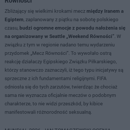
Równości"
Zbliżający się wielkimi krokami mecz
między Iranem a
Egiptem
, zaplanowany z piątku na sobotę polskiego
czasu,
budzi ogromne emocje z powodu nałożenia się
na organizowany w Seattle „Weekend Równości”
. W
związku z tym w regionie nadano temu wydarzeniu
przydomek „Mecz Równości”. To wywołało ostrą
reakcję działaczy Egipskiego Związku Piłkarskiego,
którzy stanowczo zaznaczyli, iż tego typu inicjatywy są
sprzeczne z ich fundamentami religijnymi. FIFA
odniosła się do tych zarzutów, twierdząc że chociaż
sama nie wyznacza oficjalnie meczów o podobnym
charakterze, to nie widzi przeszkód, by kibice
manifestowali różnorodność seksualną.