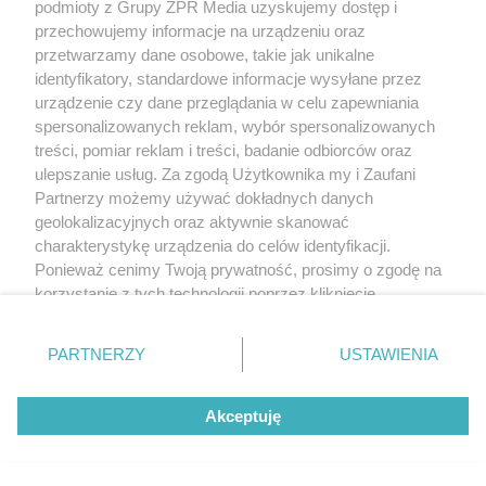
podmioty z Grupy ZPR Media uzyskujemy dostęp i
przechowujemy informacje na urządzeniu oraz
przetwarzamy dane osobowe, takie jak unikalne
identyfikatory, standardowe informacje wysyłane przez
urządzenie czy dane przeglądania w celu zapewniania
spersonalizowanych reklam, wybór spersonalizowanych
ATAK NA TLE NARODOWOŚCIOWYM
treści, pomiar reklam i treści, badanie odbiorców oraz
Szokujące wideo z Krakowa. "Mięśniak"
ulepszanie usług. Za zgodą Użytkownika my i Zaufani
zaatakował młodą Ukrainkę
Partnerzy możemy używać dokładnych danych
geolokalizacyjnych oraz aktywnie skanować
charakterystykę urządzenia do celów identyfikacji.
Ponieważ cenimy Twoją prywatność, prosimy o zgodę na
korzystanie z tych technologii poprzez kliknięcie
„Akceptuję”. Zgoda jest dobrowolna i zawsze możesz ją
zmienić/wycofać klikając przycisk ustawień prywatności
PARTNERZY
USTAWIENIA
znajdujący się w lewym dolnym rogu strony
. Niektóre
rodzaje przetwarzania danych nie wymagają zgody
Akceptuję
użytkownika, ale masz prawo sprzeciwić się takiemu
przetwarzaniu. Preferencje będą miały zastosowanie tylko
na tej witrynie.
PRZERAŻAJĄCE!