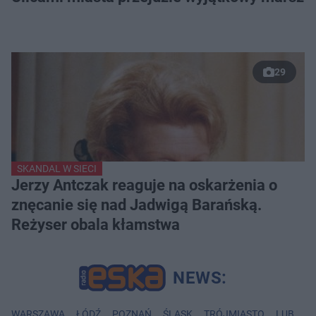
29
SKANDAL W SIECI
Jerzy Antczak reaguje na oskarżenia o
znęcanie się nad Jadwigą Barańską.
Reżyser obala kłamstwa
WARSZAWA
ŁÓDŹ
POZNAŃ
ŚLĄSK
TRÓJMIASTO
LUBLIN