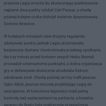
przerwie Legia wróciła do skutecznego punktowania -
najpierw dwa punkty zdobył Carl Ponsar, a chwilę
później kolejne oczka dołożył świetnie dysponowany
Dominic Brewton.
W kolejnych minutach obie drużyny regularnie
zdobywały punkty, jednak Legia utrzymywała
bezpieczny dystans i kontrolowała przebieg spotkania.
Na trzy minuty przed końcem zespół Heiko Rannuli
prowadził czternastoma punktami, a dobra organizacja
gry w defensywie skutecznie utrudniała Dzikom
odrabianie strat. Chwilę później za trzy trafił jeszcze
Ojārs Siliņš, jeszcze mocniej przybliżając Legię do
zwycięstwa. W końcówce legioniści mieli pełną
kontrolę nad wydarzeniami na parkiecie, a kwestia
awansu do finału była praktycznie przesądzona.