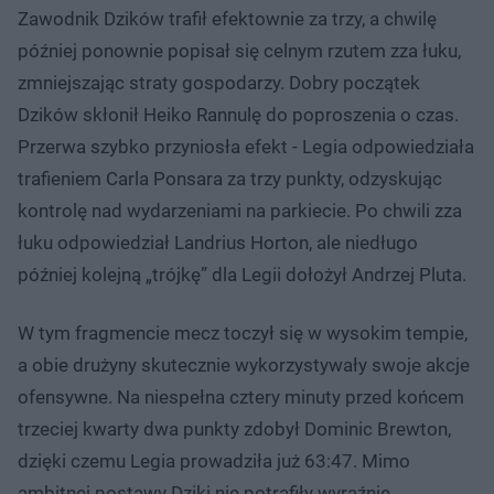
Zawodnik Dzików trafił efektownie za trzy, a chwilę
później ponownie popisał się celnym rzutem zza łuku,
zmniejszając straty gospodarzy. Dobry początek
Dzików skłonił Heiko Rannulę do poproszenia o czas.
Przerwa szybko przyniosła efekt - Legia odpowiedziała
trafieniem Carla Ponsara za trzy punkty, odzyskując
kontrolę nad wydarzeniami na parkiecie. Po chwili zza
łuku odpowiedział Landrius Horton, ale niedługo
później kolejną „trójkę” dla Legii dołożył Andrzej Pluta.
W tym fragmencie mecz toczył się w wysokim tempie,
a obie drużyny skutecznie wykorzystywały swoje akcje
ofensywne. Na niespełna cztery minuty przed końcem
trzeciej kwarty dwa punkty zdobył Dominic Brewton,
dzięki czemu Legia prowadziła już 63:47. Mimo
ambitnej postawy Dziki nie potrafiły wyraźnie