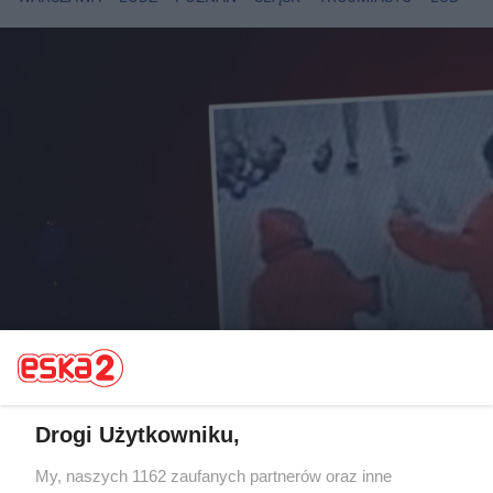
SZCZĘŚLIWY FINAŁ SPRAWY
Trzy siostry zaginęły w Warszawie!
Nastolatki odnalezione
Drogi Użytkowniku,
My, naszych 1162 zaufanych partnerów oraz inne