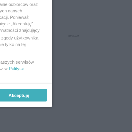
anie odbiorców oraz
nych danych
kacji. Ponieważ
ięcie „Akceptuję”.
nej
ywatności znajdujący
nocy.
ą zgody użytkownika,
 tylko na tej
 naszych serwisów
esz w
Polityce
Akceptuję