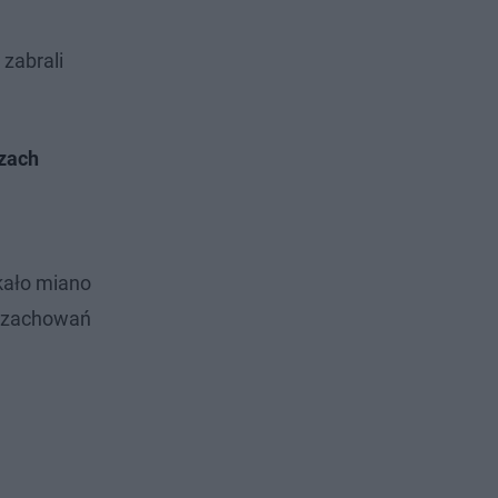
zabrali
czach
kało miano
h zachowań