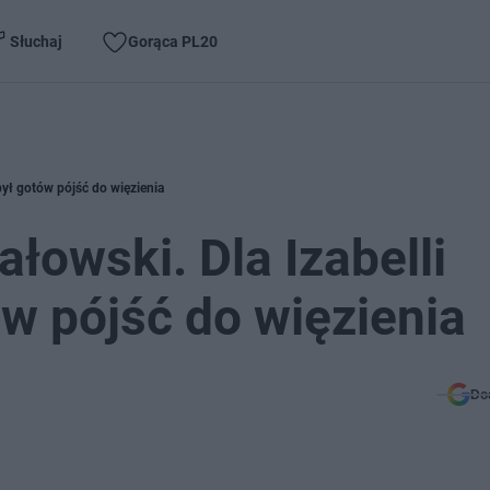
Słuchaj
Gorąca PL20
był gotów pójść do więzienia
łowski. Dla Izabelli
ów pójść do więzienia
Do