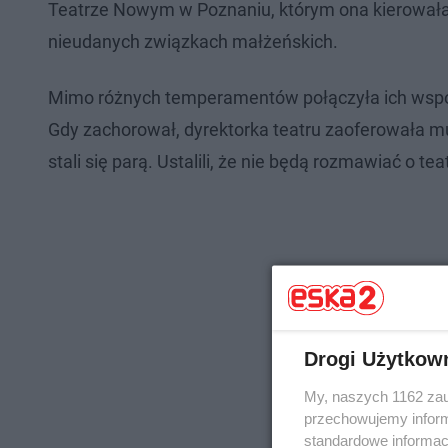
Teatrze Nowym w Poznaniu, którym ona kierowała. 
nieudanych związkach małżeńskich.
Mimo różnych temperamentów połączyła ich wspólna 
Gdy zachorował, dyrektorka teatru zaoferowała 
stali się parą. Ustalili, że nie będą rozmawiać o te
Drogi Użytkow
My, naszych 1162 zau
przechowujemy informa
standardowe informac