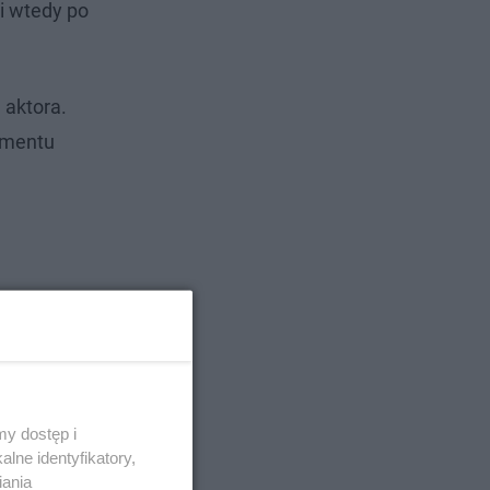
i wtedy po
 aktora.
omentu
y dostęp i
lne identyfikatory,
iania