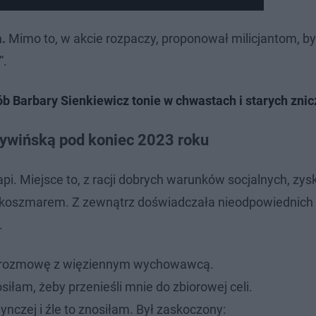
.
Mimo to, w akcie rozpaczy, proponował milicjantom, by 
”.
b Barbary Sienkiewicz tonie w chwastach i starych zni
Cywińską pod koniec 2023 roku
i. Miejsce to, z racji dobrych warunków socjalnych, zys
 niej koszmarem. Z zewnątrz doświadczała nieodpowiednic
.
 rozmowę z więziennym wychowawcą.
siłam, żeby przenieśli mnie do zbiorowej celi.
nczej i źle to znosiłam. Był zaskoczony: