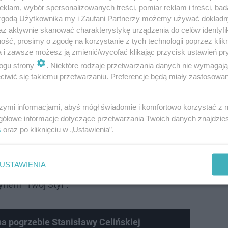
klam, wybór spersonalizowanych treści, pomiar reklam i treści, bad
 zgodą Użytkownika my i Zaufani Partnerzy możemy używać dokład
az aktywnie skanować charakterystykę urządzenia do celów identyfi
ść, prosimy o zgodę na korzystanie z tych technologii poprzez klikn
Oskarżony: czerwiec 56”, która nie spodobała się ówczes
a i zawsze możesz ją zmienić/wycofać klikając przycisk ustawień pr
 funkcjonariusze wtargnęli do mieszkania artystów w 
ogu strony
. Niektóre rodzaje przetwarzania danych nie wymagaj
iwić się takiemu przetwarzaniu. Preferencje będą miały zastosowanie
o się walenie do drzwi. Weszło dwóch
powy ubek, prostak, drugi śliczny
szymi informacjami, abyś mógł świadomie i komfortowo korzystać z
gółowe informacje dotyczące przetwarzania Twoich danych znajdzi
ieskim sweterku i kożuszku. Usłyszałam:
s
oraz po kliknięciu w „Ustawienia”.
się ubierać". Janusz przerażony
 wzięli jego zamiast mnie. Obśmiali go. Już
USTAWIENIA
li mi kajdanki - wspominała reżyserka w
nem "Twój Styl".
a pogrzebie Stanisławy Celińskiej