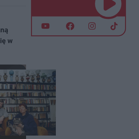
aną
się w