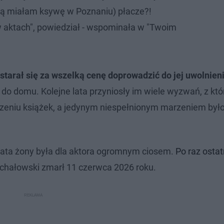
ką miałam ksywę w Poznaniu) płacze?!
 aktach", powiedział - wspominała w "Twoim
tarał się za wszelką cenę doprowadzić do jej uwolnieni
 do domu. Kolejne lata przyniosły im wiele wyzwań, z kt
toczeniu książek, a jedynym niespełnionym marzeniem był
trata żony była dla aktora ogromnym ciosem.
Po raz ostat
ichałowski zmarł 11 czerwca 2026 roku.