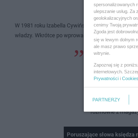
spersonalizowanych re
ulepszanie usług. Za
geolokalizacyjnych or
cenimy Twoją prywatno
W 1981 roku Izabella Cywińska wystawiła sztukę „
Zgoda jest dobrowoln
władzy. Wkrótce po wprowadzeniu stanu wojennego
się w lewym dolnym r
ale masz prawo sprzec
Po północy rozległ
witrynie.
mężczyzn. Jeden ty
Zapoznaj się z poniż
internetowych. Szcze
inteligencik w nieb
Prywatności
i
Cookie
"Cywińska? Proszę 
zaproponował, żeby
PARTNERZY
na podwórku założy
rozmowie z magazy
Poruszające słowa księdza n