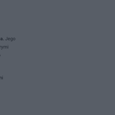
a.
Jego
órymi
o
ni