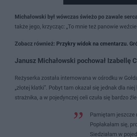
Michałowski był wówczas świeżo po zawale serca
także jego, krzycząc: „To mnie też panowie weźcie
Zobacz również:
Przykry widok na cmentarzu. Gró
Janusz Michałowski pochował Izabellę 
Reżyserka została internowana w ośrodku w Gołdap
„złotej klatki”. Pobyt tam okazał się jednak dla
strażnika, a w pojedynczej celi czuła się bardzo źle
Pamiętam jeszcze
Popłakałam się, pro
Siedziałam w pojedy