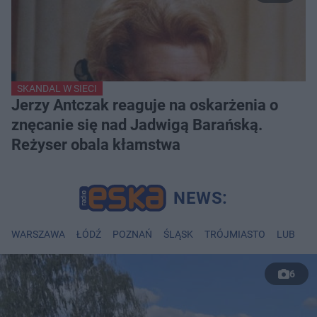
SKANDAL W SIECI
Jerzy Antczak reaguje na oskarżenia o
znęcanie się nad Jadwigą Barańską.
Reżyser obala kłamstwa
WARSZAWA
ŁÓDŹ
POZNAŃ
ŚLĄSK
TRÓJMIASTO
LUBLIN
6