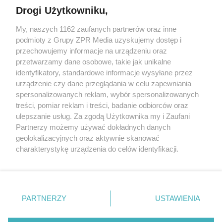
Drogi Użytkowniku,
My, naszych 1162 zaufanych partnerów oraz inne
Żaden utwór zamieszczony w serwisie nie może być powielany i
rozpowszechniany lub dalej rozpowszechniany w jakikolwiek sposób (w
podmioty z Grupy ZPR Media uzyskujemy dostęp i
tym także elektroniczny lub mechaniczny) na jakimkolwiek polu
przechowujemy informacje na urządzeniu oraz
eksploatacji w jakiejkolwiek formie, włącznie z umieszczaniem w
przetwarzamy dane osobowe, takie jak unikalne
Internecie bez pisemnej zgody właściciela praw. Jakiekolwiek użycie lub
wykorzystanie utworów w całości lub w części z naruszeniem prawa,
identyfikatory, standardowe informacje wysyłane przez
tzn. bez właściwej zgody, jest zabronione pod groźbą kary i może być
urządzenie czy dane przeglądania w celu zapewniania
ścigane prawnie.
spersonalizowanych reklam, wybór spersonalizowanych
treści, pomiar reklam i treści, badanie odbiorców oraz
ulepszanie usług. Za zgodą Użytkownika my i Zaufani
Partnerzy możemy używać dokładnych danych
geolokalizacyjnych oraz aktywnie skanować
charakterystykę urządzenia do celów identyfikacji.
O nas
Ponieważ cenimy Twoją prywatność, prosimy o zgodę na
korzystanie z tych technologii poprzez kliknięcie
Informacje prawne
„Akceptuję”. Zgoda jest dobrowolna i zawsze możesz ją
zmienić/wycofać klikając przycisk ustawień prywatności
Nasze serwisy
PARTNERZY
USTAWIENIA
znajdujący się w lewym dolnym rogu strony
. Niektóre
© 2026 Grupa ZPR Media
rodzaje przetwarzania danych nie wymagają zgody