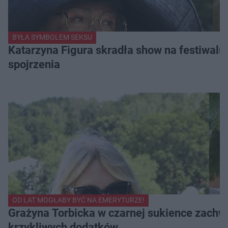
BYŁA SYMBOLEM SEKSU
Katarzyna Figura skradła show na festiwalu!
spojrzenia
OD LAT MOGŁABY BYĆ NA EMERYTURZE!
Grażyna Torbicka w czarnej sukience zachwyc
krzykliwych dodatków