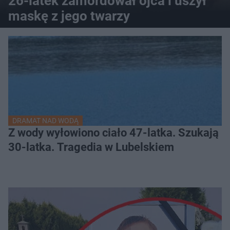
26-latek zamordował ojca i uszył
maskę z jego twarzy
DRAMAT NAD WODĄ
Z wody wyłowiono ciało 47-latka. Szukają
30-latka. Tragedia w Lubelskiem