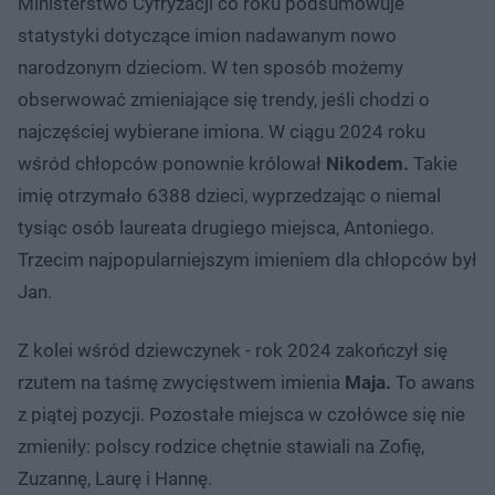
Ministerstwo Cyfryzacji co roku podsumowuje
statystyki dotyczące imion nadawanym nowo
narodzonym dzieciom. W ten sposób możemy
obserwować zmieniające się trendy, jeśli chodzi o
najczęściej wybierane imiona. W ciągu 2024 roku
wśród chłopców ponownie królował
Nikodem.
Takie
imię otrzymało 6388 dzieci, wyprzedzając o niemal
tysiąc osób laureata drugiego miejsca, Antoniego.
Trzecim najpopularniejszym imieniem dla chłopców był
Jan.
Z kolei wśród dziewczynek - rok 2024 zakończył się
rzutem na taśmę zwycięstwem imienia
Maja.
To awans
z piątej pozycji. Pozostałe miejsca w czołówce się nie
zmieniły: polscy rodzice chętnie stawiali na Zofię,
Zuzannę, Laurę i Hannę.