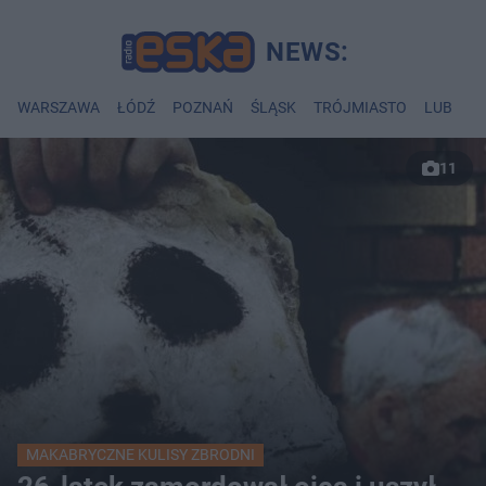
WARSZAWA
ŁÓDŹ
POZNAŃ
ŚLĄSK
TRÓJMIASTO
LUBLIN
11
MAKABRYCZNE KULISY ZBRODNI