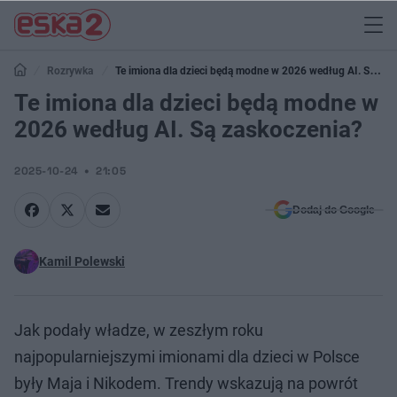
Rozrywka
Te imiona dla dzieci będą modne w 2026 według AI. Są
zaskoczenia?
Te imiona dla dzieci będą modne w
2026 według AI. Są zaskoczenia?
2025-10-24
21:05
Dodaj do Google
Kamil Polewski
Jak podały władze, w zeszłym roku
najpopularniejszymi imionami dla dzieci w Polsce
były Maja i Nikodem. Trendy wskazują na powrót