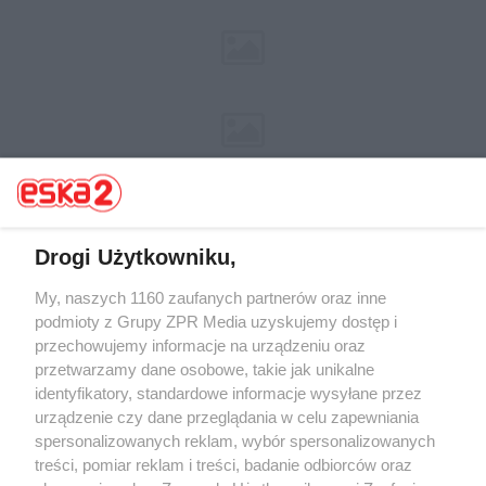
Drogi Użytkowniku,
My, naszych 1160 zaufanych partnerów oraz inne
Żaden utwór zamieszczony w serwisie nie może być powielany i
rozpowszechniany lub dalej rozpowszechniany w jakikolwiek sposób (w
podmioty z Grupy ZPR Media uzyskujemy dostęp i
tym także elektroniczny lub mechaniczny) na jakimkolwiek polu
przechowujemy informacje na urządzeniu oraz
eksploatacji w jakiejkolwiek formie, włącznie z umieszczaniem w
przetwarzamy dane osobowe, takie jak unikalne
Internecie bez pisemnej zgody właściciela praw. Jakiekolwiek użycie lub
wykorzystanie utworów w całości lub w części z naruszeniem prawa,
identyfikatory, standardowe informacje wysyłane przez
tzn. bez właściwej zgody, jest zabronione pod groźbą kary i może być
urządzenie czy dane przeglądania w celu zapewniania
ścigane prawnie.
spersonalizowanych reklam, wybór spersonalizowanych
treści, pomiar reklam i treści, badanie odbiorców oraz