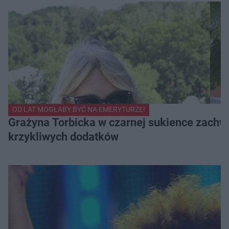
OD LAT MOGŁABY BYĆ NA EMERYTURZE!
Grażyna Torbicka w czarnej sukience zachwyc
krzykliwych dodatków