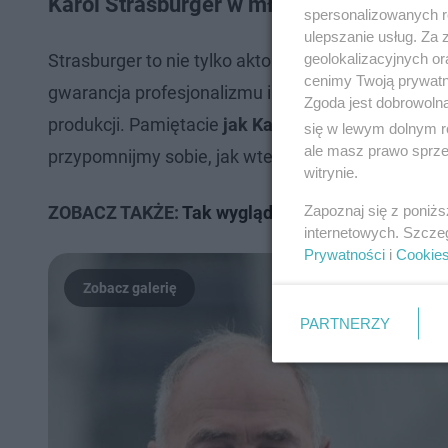
Karol Strasburger w młodości - tak aktor 
spersonalizowanych re
ulepszanie usług. Za
geolokalizacyjnych or
Strasburger to nie tylko aktor i prezenter - to pra
cenimy Twoją prywatno
gwarancja profesjonalizmu i dobrego humoru, a ta
Zgoda jest dobrowoln
produkcji. Pamiętacie
jak Karol Strasburger wygl
się w lewym dolnym r
ale masz prawo sprzec
przypomnijmy sobie, jak wtedy wyglądał. Trzeba pr
witrynie.
Zapoznaj się z poniż
ZOBACZ TAKŻE:
Tak wygląda kącik muzyczny w "F
internetowych. Szcze
Prywatności
i
Cookie
PARTNERZY