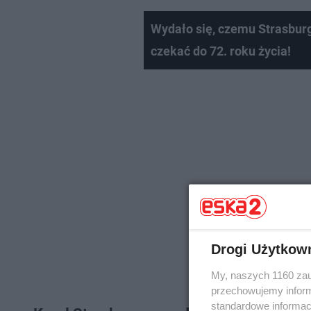
Wydało się, czemu Strasburg
czekać do 72. roku życia!
Drogi Użytkow
My, naszych 1160 zau
przechowujemy informa
standardowe informac