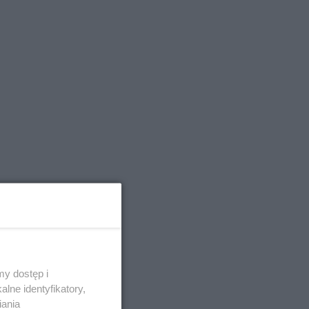
y dostęp i
lne identyfikatory,
iania