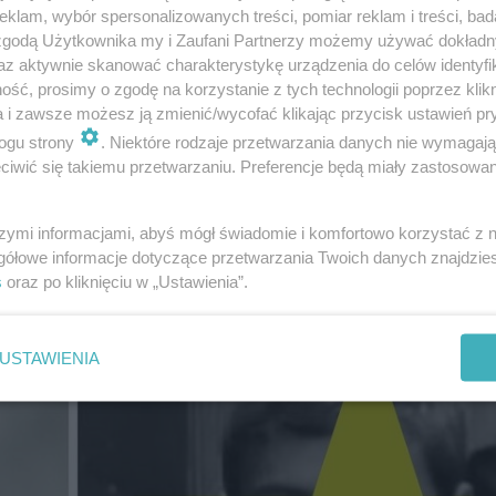
zmienił się przez lata
klam, wybór spersonalizowanych treści, pomiar reklam i treści, bad
 zgodą Użytkownika my i Zaufani Partnerzy możemy używać dokład
az aktywnie skanować charakterystykę urządzenia do celów identyfi
wdziwa ikona polskiej telewizji. Jego obecność na ekranie t
ść, prosimy o zgodę na korzystanie z tych technologii poprzez klikn
kże nostalgiczna podróż dla tych, którzy pamiętają go z
a i zawsze możesz ją zmienić/wycofać klikając przycisk ustawień pr
ądał w młodości?
Wróćmy do początków jego kariery z 19
ogu strony
. Niektóre rodzaje przetwarzania danych nie wymagaj
iwić się takiemu przetwarzaniu. Preferencje będą miały zastosowanie
zyznać, że był bardzo przystojny!
szymi informacjami, abyś mógł świadomie i komfortowo korzystać z
amiliadzie". To tam uczestnicy czekają na swoją kolej
gółowe informacje dotyczące przetwarzania Twoich danych znajdzi
s
oraz po kliknięciu w „Ustawienia”.
USTAWIENIA