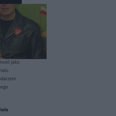
ka z
szy się
lasyki.
nność jako
ialu
podarzem
 jego
iele