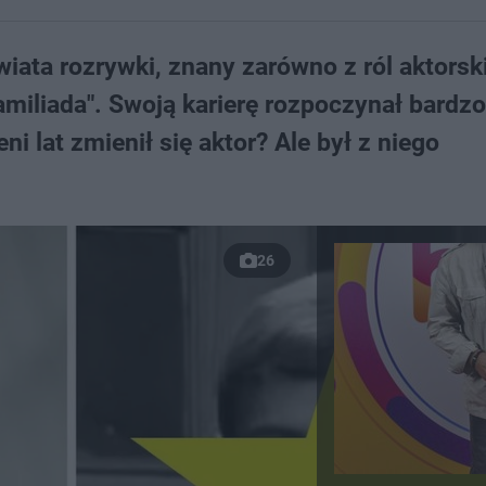
iata rozrywki, znany zarówno z ról aktorski
amiliada". Swoją karierę rozpoczynał bardz
i lat zmienił się aktor? Ale był z niego
26