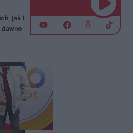
ch, jak i
o dawno