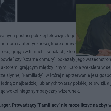
alnych postaci polskiej telewizji. Jego popularność wyni
humoru i autentyczności, które sprawiły, że od dekad cie
ku, grając w filmach i serialach, które dziś uchodzą za k
lumbowie" czy "Czarne chmury", pokazały jego wszechstro
m aktorem, grającym między innymi Karola Wekslera w ser
że słynnej "Familiady", w której nieprzerwanie jest gos
 jedną z najbardziej lubianych twarzy polskiej telewizji, a
jąc wokół niego sympatyczny wizerunek.
rger. Prowadzący "Familiady" nie może liczyć na zbyt w