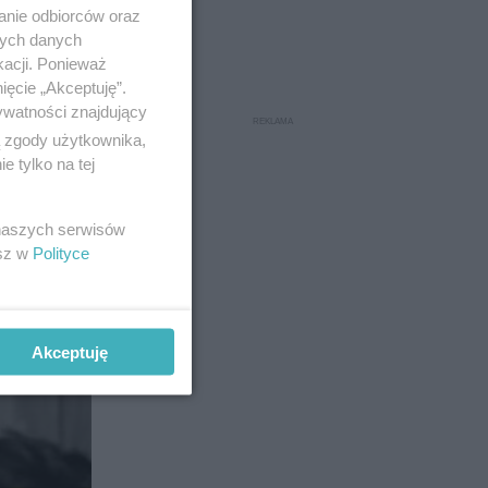
anie odbiorców oraz
nych danych
kacji. Ponieważ
o
ięcie „Akceptuję”.
 dawnych
ywatności znajdujący
70 roku i
ą zgody użytkownika,
 tylko na tej
 naszych serwisów
esz w
Polityce
26
Akceptuję