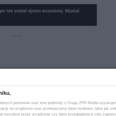
er nie został ojcem wcześniej. Musiał
niku,
fanych partnerów oraz inne podmioty z Grupy ZPR Media uzyskujem
cje na urządzeniu oraz przetwarzamy dane osobowe, takie jak unika
je wysyłane przez urządzenie czy dane przeglądania w celu zapewn