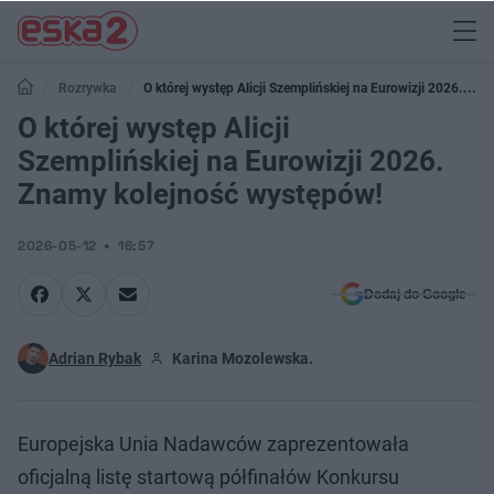
Rozrywka
O której występ Alicji Szemplińskiej na Eurowizji 2026.
Znamy kolejność występów!
O której występ Alicji
Szemplińskiej na Eurowizji 2026.
Znamy kolejność występów!
2026-05-12
16:57
Dodaj do Google
Adrian Rybak
Karina Mozolewska.
Europejska Unia Nadawców zaprezentowała
oficjalną listę startową półfinałów Konkursu