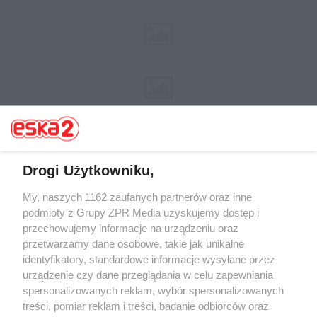
Drogi Użytkowniku,
My, naszych 1162 zaufanych partnerów oraz inne
Żaden utwór zamieszczony w serwisie nie może być powielany i
rozpowszechniany lub dalej rozpowszechniany w jakikolwiek sposób (w
podmioty z Grupy ZPR Media uzyskujemy dostęp i
tym także elektroniczny lub mechaniczny) na jakimkolwiek polu
przechowujemy informacje na urządzeniu oraz
eksploatacji w jakiejkolwiek formie, włącznie z umieszczaniem w
przetwarzamy dane osobowe, takie jak unikalne
Internecie bez pisemnej zgody właściciela praw. Jakiekolwiek użycie lub
wykorzystanie utworów w całości lub w części z naruszeniem prawa,
identyfikatory, standardowe informacje wysyłane przez
tzn. bez właściwej zgody, jest zabronione pod groźbą kary i może być
urządzenie czy dane przeglądania w celu zapewniania
ścigane prawnie.
spersonalizowanych reklam, wybór spersonalizowanych
treści, pomiar reklam i treści, badanie odbiorców oraz