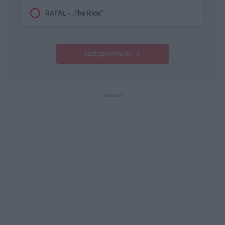
RAFAŁ - „The Ride”
Następne pytanie