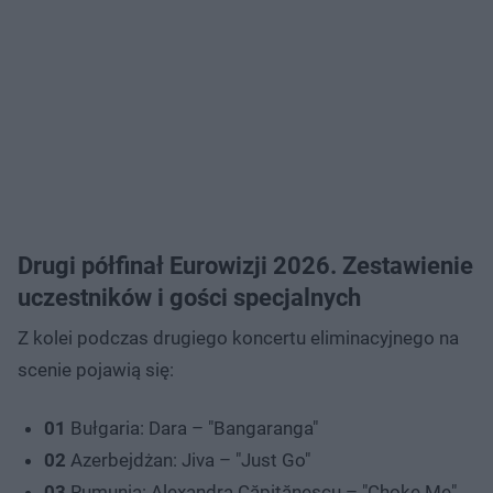
Drugi półfinał Eurowizji 2026. Zestawienie
uczestników i gości specjalnych
Z kolei podczas drugiego koncertu eliminacyjnego na
scenie pojawią się:
01
Bułgaria: Dara – "Bangaranga"
02
Azerbejdżan: Jiva – "Just Go"
03
Rumunia: Alexandra Căpitănescu – "Choke Me"