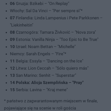
06
Gruzja: Bzikebi – "On Replay"
Włochy: Sal Da Vinci – "Per sempre sì"*
07
Finlandia: Linda Lampenius i Pete Parkkonen –
"Liekinheitin"
08
Czarnogóra: Tamara Živković – "Nova zora"
09
Estonia: Vanilla Ninja – "Too Epic to Be True"
10
Izrael: Noam Bettan – "Michelle"
Niemcy: Sarah Engels – "Fire"*
11
Belgia: Essyla – "Dancing on the Ice"
12
Litwa: Lion Ceccah – "Sólo quiero más"
13
San Marino: Senhit – "Superstar"
14 Polska: Alicja Szemplińska – "Pray"
15
Serbia: Lavina – "Kraj mene"
* państwo z zagwarantowanym miejscem w finale,
pojawiające się na scenie w roli gościa