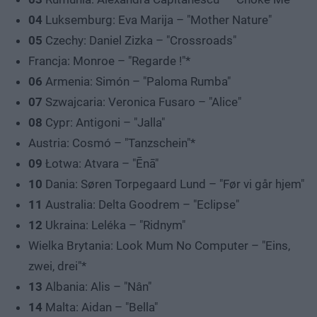
04
Luksemburg: Eva Marija – "Mother Nature"
05
Czechy: Daniel Zizka – "Crossroads"
Francja: Monroe – "Regarde !"*
06
Armenia: Simón – "Paloma Rumba"
07
Szwajcaria: Veronica Fusaro – "Alice"
08
Cypr: Antigoni – "Jalla"
Austria: Cosmó – "Tanzschein"*
09
Łotwa: Atvara – "Ēnā"
10
Dania: Søren Torpegaard Lund – "Før vi går hjem"
11
Australia: Delta Goodrem – "Eclipse"
12
Ukraina: Leléka – "Ridnym"
Wielka Brytania: Look Mum No Computer – "Eins,
zwei, drei"*
13
Albania: Alis – "Nân"
14
Malta: Aidan – "Bella"