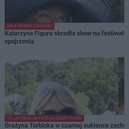
BYŁA SYMBOLEM SEKSU
Katarzyna Figura skradła show na festiwalu!
spojrzenia
OD LAT MOGŁABY BYĆ NA EMERYTURZE!
Grażyna Torbicka w czarnej sukience zachwyc