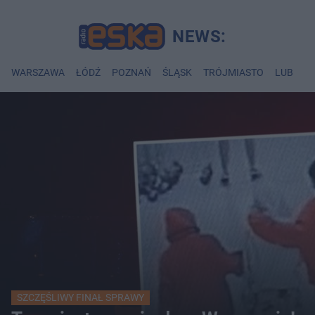
WARSZAWA
ŁÓDŹ
POZNAŃ
ŚLĄSK
TRÓJMIASTO
LUBLIN
SZCZĘŚLIWY FINAŁ SPRAWY