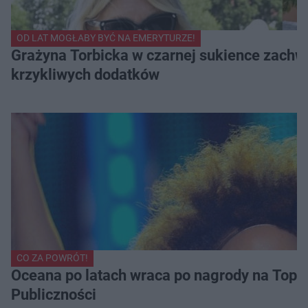
OD LAT MOGŁABY BYĆ NA EMERYTURZE!
Grażyna Torbicka w czarnej sukience zachwyc
krzykliwych dodatków
CO ZA POWRÓT!
Oceana po latach wraca po nagrody na Top of
Publiczności