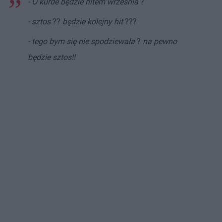
- O kurde będzie hitem września
?
- sztos
??
będzie kolejny hit
???
- tego bym się nie spodziewała
?
na pewno
będzie sztos!!