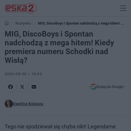
Rozrywka
MIG, DiscoBoys i Spontan nadchodzą z mega hitem! Kiedy
premiera numeru Schodki nad Wisłą?
MIG, DiscoBoys i Spontan
nadchodzą z mega hitem! Kiedy
premiera numeru Schodki nad
Wisłą?
2022-08-23
12:40
Dodaj do Google
Ewelina Kulasza
Tego nie spodziewał się chyba nikt! Legendarne