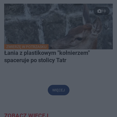
10
ZWIERZĘ W POTRZASKU
Łania z plastikowym "kołnierzem"
spaceruje po stolicy Tatr
WIĘCEJ
ZOBACZ WIĘCEJ