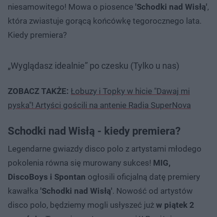
niesamowitego! Mowa o piosence
'Schodki nad Wisłą'
,
która zwiastuje gorącą końcówkę tegorocznego lata.
Kiedy premiera?
„Wyglądasz idealnie” po czesku (Tylko u nas)
ZOBACZ TAKŻE:
Łobuzy i Topky w hicie "Dawaj mi
pyska"! Artyści gościli na antenie Radia SuperNova
Schodki nad Wisłą - kiedy premiera?
Legendarne gwiazdy disco polo z artystami młodego
pokolenia równa się murowany sukces!
MIG,
DiscoBoys i Spontan
ogłosili oficjalną datę premiery
kawałka
'Schodki nad Wisłą'
. Nowość od artystów
disco polo, będziemy mogli usłyszeć już
w piątek 2