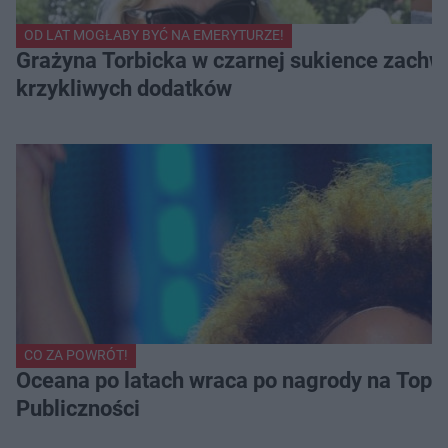
OD LAT MOGŁABY BYĆ NA EMERYTURZE!
Grażyna Torbicka w czarnej sukience zachwyc
krzykliwych dodatków
CO ZA POWRÓT!
Oceana po latach wraca po nagrody na Top of
Publiczności