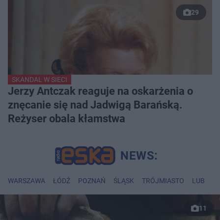
29
SKANDAL W SIECI
Jerzy Antczak reaguje na oskarżenia o
znęcanie się nad Jadwigą Barańską.
Reżyser obala kłamstwa
WARSZAWA
ŁÓDŹ
POZNAŃ
ŚLĄSK
TRÓJMIASTO
LUBLIN
11