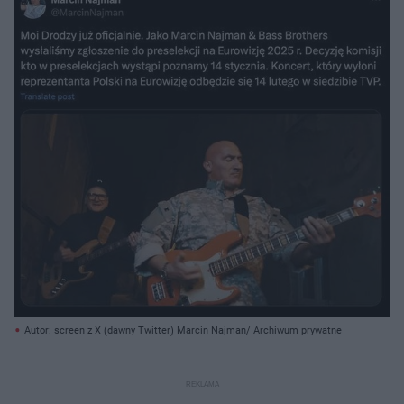
Autor: screen z X (dawny Twitter) Marcin Najman/ Archiwum prywatne