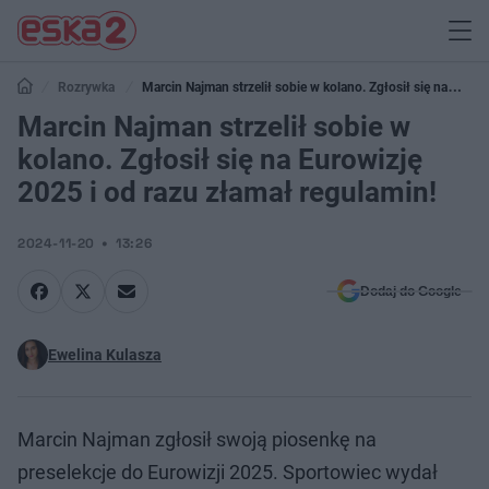
Rozrywka
Marcin Najman strzelił sobie w kolano. Zgłosił się na
Eurowizję 2025 i od razu złamał regulamin!
Marcin Najman strzelił sobie w
kolano. Zgłosił się na Eurowizję
2025 i od razu złamał regulamin!
2024-11-20
13:26
Dodaj do Google
Ewelina Kulasza
Marcin Najman zgłosił swoją piosenkę na
preselekcje do Eurowizji 2025. Sportowiec wydał