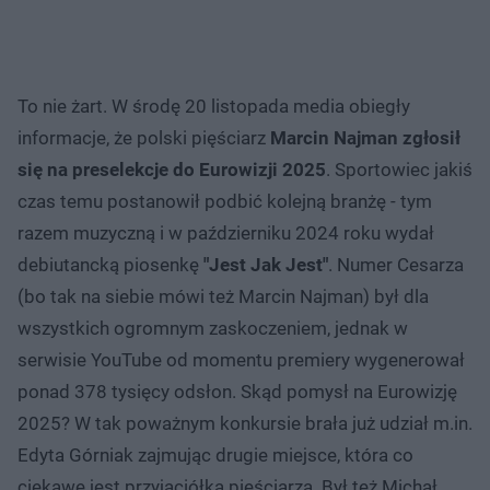
To nie żart. W środę 20 listopada media obiegły
informacje, że polski pięściarz
Marcin Najman zgłosił
się na preselekcje do Eurowizji 2025
. Sportowiec jakiś
czas temu postanowił podbić kolejną branżę - tym
razem muzyczną i w październiku 2024 roku wydał
debiutancką piosenkę
"Jest Jak Jest"
. Numer Cesarza
(bo tak na siebie mówi też Marcin Najman) był dla
wszystkich ogromnym zaskoczeniem, jednak w
serwisie YouTube od momentu premiery wygenerował
ponad 378 tysięcy odsłon. Skąd pomysł na Eurowizję
2025? W tak poważnym konkursie brała już udział m.in.
Edyta Górniak zajmując drugie miejsce, która co
ciekawe jest przyjaciółką pięściarza. Był też Michał