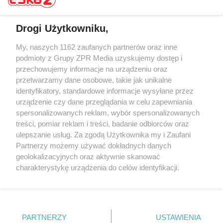
Drogi Użytkowniku,
My, naszych 1162 zaufanych partnerów oraz inne
Żaden utwór zamieszczony w serwisie nie może być powielany i
rozpowszechniany lub dalej rozpowszechniany w jakikolwiek sposób (w
podmioty z Grupy ZPR Media uzyskujemy dostęp i
tym także elektroniczny lub mechaniczny) na jakimkolwiek polu
przechowujemy informacje na urządzeniu oraz
eksploatacji w jakiejkolwiek formie, włącznie z umieszczaniem w
przetwarzamy dane osobowe, takie jak unikalne
Internecie bez pisemnej zgody właściciela praw. Jakiekolwiek użycie lub
wykorzystanie utworów w całości lub w części z naruszeniem prawa,
identyfikatory, standardowe informacje wysyłane przez
tzn. bez właściwej zgody, jest zabronione pod groźbą kary i może być
urządzenie czy dane przeglądania w celu zapewniania
ścigane prawnie.
spersonalizowanych reklam, wybór spersonalizowanych
treści, pomiar reklam i treści, badanie odbiorców oraz
ulepszanie usług. Za zgodą Użytkownika my i Zaufani
Partnerzy możemy używać dokładnych danych
geolokalizacyjnych oraz aktywnie skanować
charakterystykę urządzenia do celów identyfikacji.
O nas
Ponieważ cenimy Twoją prywatność, prosimy o zgodę na
korzystanie z tych technologii poprzez kliknięcie
Informacje prawne
„Akceptuję”. Zgoda jest dobrowolna i zawsze możesz ją
zmienić/wycofać klikając przycisk ustawień prywatności
Nasze serwisy
PARTNERZY
USTAWIENIA