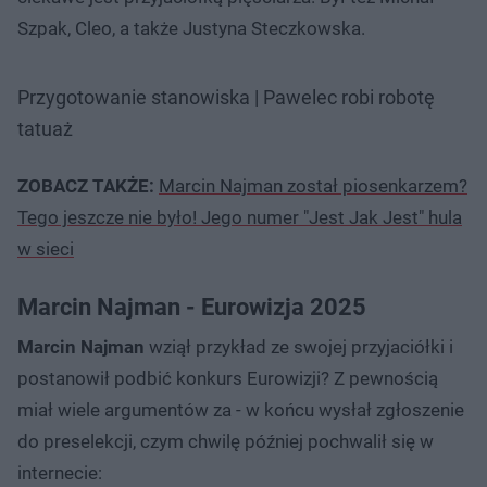
Szpak, Cleo, a także Justyna Steczkowska.
Przygotowanie stanowiska | Pawelec robi robotę
tatuaż
ZOBACZ TAKŻE:
Marcin Najman został piosenkarzem?
Tego jeszcze nie było! Jego numer "Jest Jak Jest" hula
w sieci
Marcin Najman - Eurowizja 2025
Marcin Najman
wziął przykład ze swojej przyjaciółki i
postanowił podbić konkurs Eurowizji? Z pewnością
miał wiele argumentów za - w końcu wysłał zgłoszenie
do preselekcji, czym chwilę później pochwalił się w
internecie: