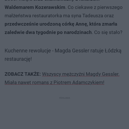
Waldemarem Kozerawskim
. Co ciekawe z pierwszego
małżeństwa restauratorka ma syna Tadeusza oraz
przedwcześnie urodzoną córkę Annę, która zmarła
zaledwie dwa tygodnie po narodzinach
. Co się stało?
Kuchenne rewolucje - Magda Gessler ratuje Łódzką
restaurację!
ZOBACZ TAKŻE:
Wszyscy mężczyźni Magdy Gessler.
Miała nawet romans z Piotrem Adamczykiem!