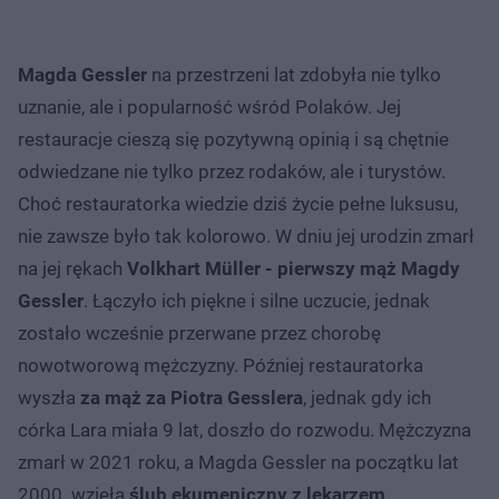
Magda Gessler
na przestrzeni lat zdobyła nie tylko
uznanie, ale i popularność wśród Polaków. Jej
restauracje cieszą się pozytywną opinią i są chętnie
odwiedzane nie tylko przez rodaków, ale i turystów.
Choć restauratorka wiedzie dziś życie pełne luksusu,
nie zawsze było tak kolorowo. W dniu jej urodzin zmarł
na jej rękach
Volkhart Müller - pierwszy mąż Magdy
Gessler
. Łączyło ich piękne i silne uczucie, jednak
zostało wcześnie przerwane przez chorobę
nowotworową mężczyzny. Później restauratorka
wyszła
za mąż za Piotra Gesslera
, jednak gdy ich
córka Lara miała 9 lat, doszło do rozwodu. Mężczyzna
zmarł w 2021 roku, a Magda Gessler na początku lat
2000. wzięła
ślub ekumeniczny z lekarzem