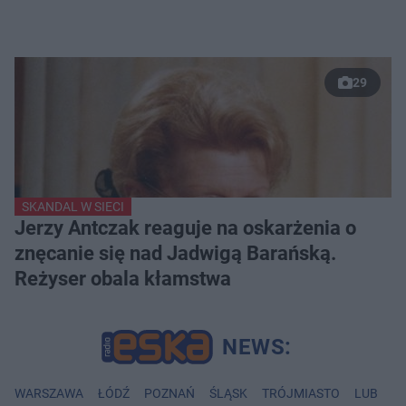
29
SKANDAL W SIECI
Jerzy Antczak reaguje na oskarżenia o
znęcanie się nad Jadwigą Barańską.
Reżyser obala kłamstwa
WARSZAWA
ŁÓDŹ
POZNAŃ
ŚLĄSK
TRÓJMIASTO
LUBLIN