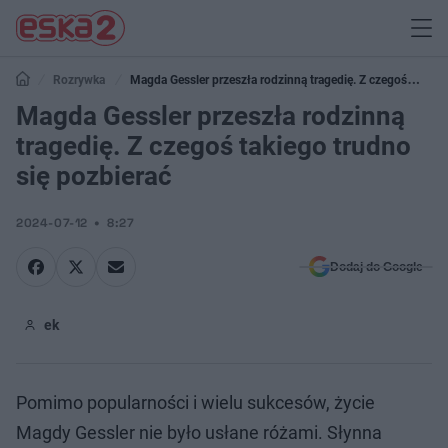
Rozrywka
Magda Gessler przeszła rodzinną tragedię. Z czegoś
takiego trudno się pozbierać
Magda Gessler przeszła rodzinną
tragedię. Z czegoś takiego trudno
się pozbierać
2024-07-12
8:27
Dodaj do Google
ek
Pomimo popularności i wielu sukcesów, życie
Magdy Gessler nie było usłane różami. Słynna