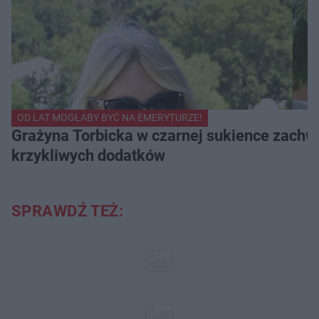
OD LAT MOGŁABY BYĆ NA EMERYTURZE!
Grażyna Torbicka w czarnej sukience zachwyc
krzykliwych dodatków
SPRAWDŹ TEŻ: