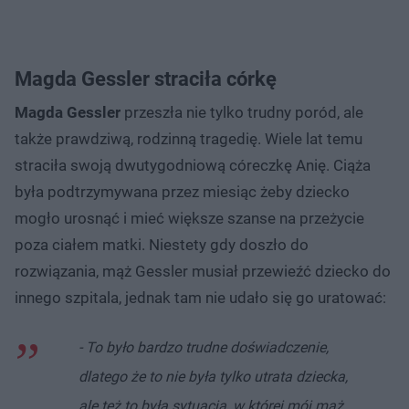
Magda Gessler straciła córkę
Magda Gessler
przeszła nie tylko trudny poród, ale
także prawdziwą, rodzinną tragedię. Wiele lat temu
straciła swoją dwutygodniową córeczkę Anię. Ciąża
była podtrzymywana przez miesiąc żeby dziecko
mogło urosnąć i mieć większe szanse na przeżycie
poza ciałem matki. Niestety gdy doszło do
rozwiązania, mąż Gessler musiał przewieźć dziecko do
innego szpitala, jednak tam nie udało się go uratować:
- To było bardzo trudne doświadczenie,
dlatego że to nie była tylko utrata dziecka,
ale też to była sytuacja, w której mój mąż