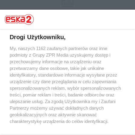
Drogi Użytkowniku,
My, naszych 1162 zaufanych partnerów oraz inne
Żaden utwór zamieszczony w serwisie nie może być powielany i
rozpowszechniany lub dalej rozpowszechniany w jakikolwiek sposób (w
podmioty z Grupy ZPR Media uzyskujemy dostęp i
tym także elektroniczny lub mechaniczny) na jakimkolwiek polu
przechowujemy informacje na urządzeniu oraz
eksploatacji w jakiejkolwiek formie, włącznie z umieszczaniem w
przetwarzamy dane osobowe, takie jak unikalne
Internecie bez pisemnej zgody właściciela praw. Jakiekolwiek użycie lub
wykorzystanie utworów w całości lub w części z naruszeniem prawa,
identyfikatory, standardowe informacje wysyłane przez
tzn. bez właściwej zgody, jest zabronione pod groźbą kary i może być
urządzenie czy dane przeglądania w celu zapewniania
ścigane prawnie.
spersonalizowanych reklam, wybór spersonalizowanych
treści, pomiar reklam i treści, badanie odbiorców oraz
ulepszanie usług. Za zgodą Użytkownika my i Zaufani
Partnerzy możemy używać dokładnych danych
geolokalizacyjnych oraz aktywnie skanować
charakterystykę urządzenia do celów identyfikacji.
O nas
Ponieważ cenimy Twoją prywatność, prosimy o zgodę na
korzystanie z tych technologii poprzez kliknięcie