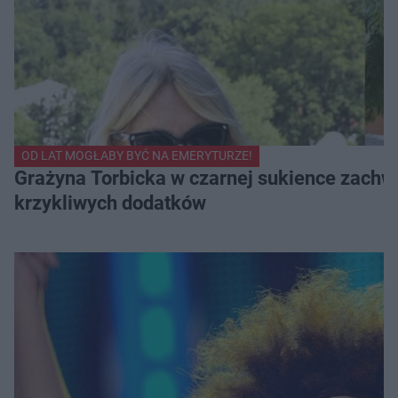
OD LAT MOGŁABY BYĆ NA EMERYTURZE!
Grażyna Torbicka w czarnej sukience zachwyc
krzykliwych dodatków