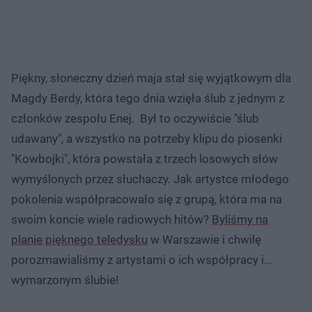
Piękny, słoneczny dzień maja stał się wyjątkowym dla
Magdy Berdy, która tego dnia wzięła ślub z jednym z
członków zespołu Enej. Był to oczywiście "ślub
udawany", a wszystko na potrzeby klipu do piosenki
"Kowbojki", która powstała z trzech losowych słów
wymyślonych przez słuchaczy. Jak artystce młodego
pokolenia współpracowało się z grupą, która ma na
swoim koncie wiele radiowych hitów?
Byliśmy na
planie pięknego teledysku
w Warszawie i chwilę
porozmawialiśmy z artystami o ich współpracy i...
wymarzonym ślubie!