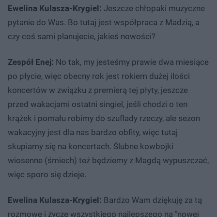
Ewelina Kulasza-Krygiel:
Jeszcze chłopaki muzyczne
pytanie do Was. Bo tutaj jest współpraca z Madzią, a
czy coś sami planujecie, jakieś nowości?
Zespół Enej:
No tak, my jesteśmy prawie dwa miesiące
po płycie, więc obecny rok jest rokiem dużej ilości
koncertów w związku z premierą tej płyty, jeszcze
przed wakacjami ostatni singiel, jeśli chodzi o ten
krążek i pomału robimy do szuflady rzeczy, ale sezon
wakacyjny jest dla nas bardzo obfity, więc tutaj
skupiamy się na koncertach. Ślubne kowbojki
wiosenne (śmiech) też będziemy z Magdą wypuszczać,
więc sporo się dzieje.
Ewelina Kulasza-Krygiel:
Bardzo Wam dziękuję za tą
rozmowę i życzę wszystkiego najlepszego na "nowej