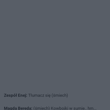
Zespół Enej:
Tłumacz się (śmiech)
Magda Bereda:
(śmiech) Kowbojki w sumie.. hm...