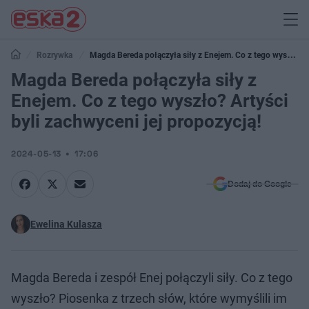
Rozrywka
Magda Bereda połączyła siły z Enejem. Co z tego wyszło?
Artyści byli zachwyceni jej propozycją!
Magda Bereda połączyła siły z
Enejem. Co z tego wyszło? Artyści
byli zachwyceni jej propozycją!
2024-05-13
17:06
Dodaj do Google
Ewelina Kulasza
Magda Bereda i zespół Enej połączyli siły. Co z tego
wyszło? Piosenka z trzech słów, które wymyślili im