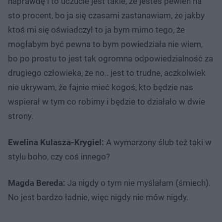
naprawdę i to uczucie jest takie, że jesteś pewien na
sto procent, bo ja się czasami zastanawiam, że jakby
ktoś mi się oświadczył to ja bym mimo tego, że
mogłabym być pewna to bym powiedziała nie wiem,
bo po prostu to jest tak ogromna odpowiedzialność za
drugiego człowieka, że no.. jest to trudne, aczkolwiek
nie ukrywam, że fajnie mieć kogoś, kto będzie nas
wspierał w tym co robimy i będzie to działało w dwie
strony.
Ewelina Kulasza-Krygiel:
A wymarzony ślub też taki w
stylu boho, czy coś innego?
Magda Bereda:
Ja nigdy o tym nie myślałam (śmiech).
No jest bardzo ładnie, więc nigdy nie mów nigdy.