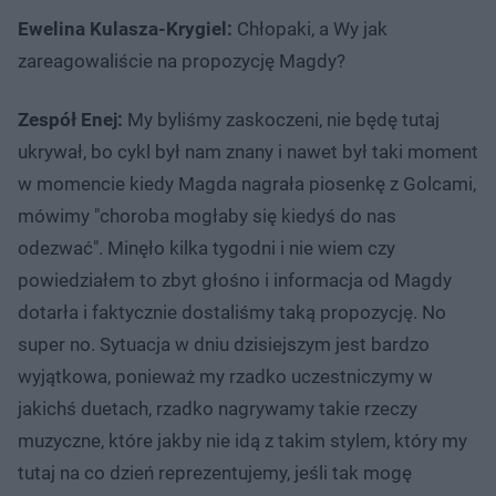
Ewelina Kulasza-Krygiel:
Chłopaki, a Wy jak
zareagowaliście na propozycję Magdy?
Zespół Enej:
My byliśmy zaskoczeni, nie będę tutaj
ukrywał, bo cykl był nam znany i nawet był taki moment
w momencie kiedy Magda nagrała piosenkę z Golcami,
mówimy "choroba mogłaby się kiedyś do nas
odezwać". Minęło kilka tygodni i nie wiem czy
powiedziałem to zbyt głośno i informacja od Magdy
dotarła i faktycznie dostaliśmy taką propozycję. No
super no. Sytuacja w dniu dzisiejszym jest bardzo
wyjątkowa, ponieważ my rzadko uczestniczymy w
jakichś duetach, rzadko nagrywamy takie rzeczy
muzyczne, które jakby nie idą z takim stylem, który my
tutaj na co dzień reprezentujemy, jeśli tak mogę