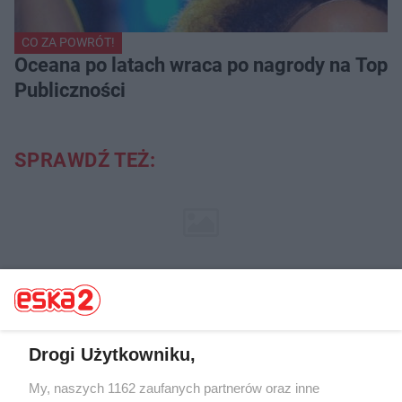
CO ZA POWRÓT!
Oceana po latach wraca po nagrody na Top of
Publiczności
SPRAWDŹ TEŻ:
NAJNOWSZE:
Drogi Użytkowniku,
MATERIAŁ REKLAMOWY
My, naszych 1162 zaufanych partnerów oraz inne