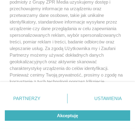
podmioty z Grupy ZPR Media uzyskujemy dostęp i
przechowujemy informacje na urządzeniu oraz
przetwarzamy dane osobowe, takie jak unikalne
identyfikatory, standardowe informacje wysyłane przez
urządzenie czy dane przeglądania w celu zapewniania
spersonalizowanych reklam, wybór spersonalizowanych
treści, pomiar reklam i treści, badanie odbiorców oraz
ulepszanie usług. Za zgodą Użytkownika my i Zaufani
Partnerzy możemy używać dokładnych danych
geolokalizacyjnych oraz aktywnie skanować
charakterystykę urządzenia do celów identyfikacji.
Nie remont ani nie nowe meble.
Ponieważ cenimy Twoją prywatność, prosimy o zgodę na
Ponad 70% osób twierdzi, że sam
korzystanie z tych technologii poprzez kliknięcie
ten zapach potrafi sprawić, że
„Akceptuję”. Zgoda jest dobrowolna i zawsze możesz ją
zmienić/wycofać klikając przycisk ustawień prywatności
mieszkanie staje się domem
PARTNERZY
USTAWIENIA
znajdujący się w lewym dolnym rogu strony
. Niektóre
rodzaje przetwarzania danych nie wymagają zgody
MATERIAŁ SPONSOROWANY
Akceptuję
użytkownika, ale masz prawo sprzeciwić się takiemu
przetwarzaniu. Preferencje będą miały zastosowanie tylko
na tej witrynie.