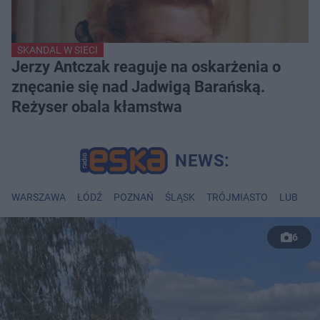
SKANDAL W SIECI
Jerzy Antczak reaguje na oskarżenia o
znęcanie się nad Jadwigą Barańską.
Reżyser obala kłamstwa
WARSZAWA
ŁÓDŹ
POZNAŃ
ŚLĄSK
TRÓJMIASTO
LUBLIN
6