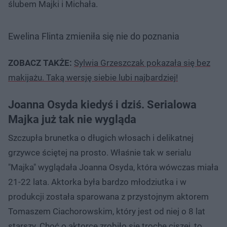
ślubem Majki i Michała.
Ewelina Flinta zmieniła się nie do poznania
ZOBACZ TAKŻE:
Sylwia Grzeszczak pokazała się bez
makijażu. Taką wersję siebie lubi najbardziej!
Joanna Osyda kiedyś i dziś. Serialowa
Majka już tak nie wygląda
Szczupła brunetka o długich włosach i delikatnej
grzywce ściętej na prosto. Właśnie tak w serialu
"Majka" wyglądała Joanna Osyda, która wówczas miała
21-22 lata. Aktorka była bardzo młodziutka i w
produkcji została sparowana z przystojnym aktorem
Tomaszem Ciachorowskim, który jest od niej o 8 lat
starszy. Choć o aktorce zrobiło się trochę ciszej, to