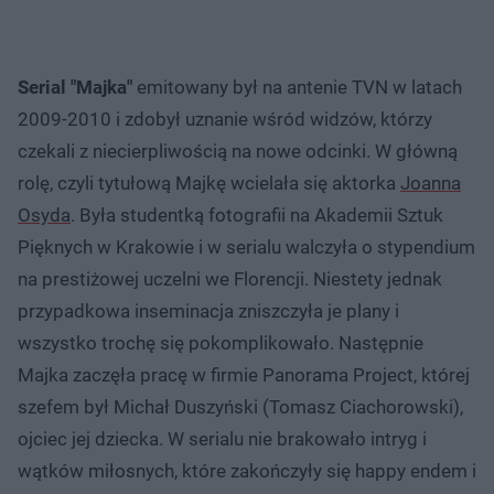
Serial "Majka"
emitowany był na antenie TVN w latach
2009-2010 i zdobył uznanie wśród widzów, którzy
czekali z niecierpliwością na nowe odcinki. W główną
rolę, czyli tytułową Majkę wcielała się aktorka
Joanna
Osyda
. Była studentką fotografii na Akademii Sztuk
Pięknych w Krakowie i w serialu walczyła o stypendium
na prestiżowej uczelni we Florencji. Niestety jednak
przypadkowa inseminacja zniszczyła je plany i
wszystko trochę się pokomplikowało. Następnie
Majka zaczęła pracę w firmie Panorama Project, której
szefem był Michał Duszyński (Tomasz Ciachorowski),
ojciec jej dziecka. W serialu nie brakowało intryg i
wątków miłosnych, które zakończyły się happy endem i