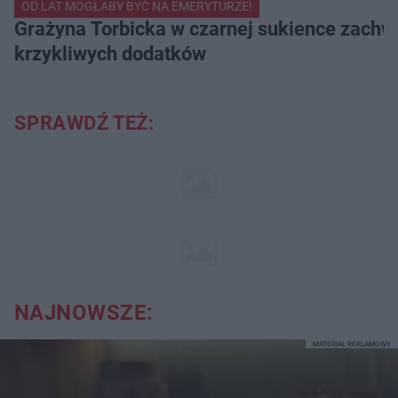
OD LAT MOGŁABY BYĆ NA EMERYTURZE!
Grażyna Torbicka w czarnej sukience zachwyc
krzykliwych dodatków
SPRAWDŹ TEŻ:
NAJNOWSZE:
MATERIAŁ REKLAMOWY