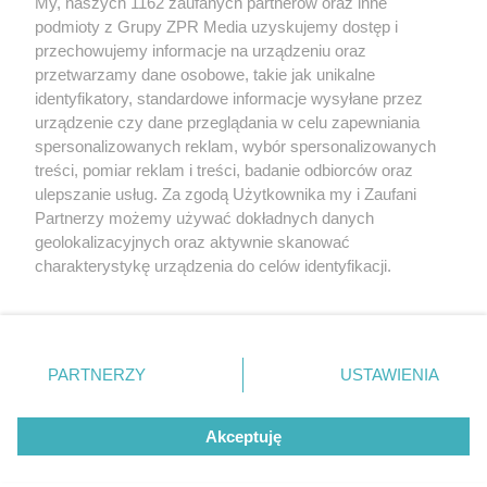
My, naszych 1162 zaufanych partnerów oraz inne
Żaden utwór zamieszczony w serwisie nie może być powielany i
rozpowszechniany lub dalej rozpowszechniany w jakikolwiek sposób (w
podmioty z Grupy ZPR Media uzyskujemy dostęp i
tym także elektroniczny lub mechaniczny) na jakimkolwiek polu
przechowujemy informacje na urządzeniu oraz
eksploatacji w jakiejkolwiek formie, włącznie z umieszczaniem w
przetwarzamy dane osobowe, takie jak unikalne
Internecie bez pisemnej zgody właściciela praw. Jakiekolwiek użycie lub
wykorzystanie utworów w całości lub w części z naruszeniem prawa,
identyfikatory, standardowe informacje wysyłane przez
tzn. bez właściwej zgody, jest zabronione pod groźbą kary i może być
urządzenie czy dane przeglądania w celu zapewniania
ścigane prawnie.
spersonalizowanych reklam, wybór spersonalizowanych
treści, pomiar reklam i treści, badanie odbiorców oraz
ulepszanie usług. Za zgodą Użytkownika my i Zaufani
Partnerzy możemy używać dokładnych danych
geolokalizacyjnych oraz aktywnie skanować
charakterystykę urządzenia do celów identyfikacji.
O nas
Ponieważ cenimy Twoją prywatność, prosimy o zgodę na
korzystanie z tych technologii poprzez kliknięcie
Informacje prawne
„Akceptuję”. Zgoda jest dobrowolna i zawsze możesz ją
zmienić/wycofać klikając przycisk ustawień prywatności
Nasze serwisy
PARTNERZY
USTAWIENIA
znajdujący się w lewym dolnym rogu strony
. Niektóre
© 2026 Grupa ZPR Media
rodzaje przetwarzania danych nie wymagają zgody
Akceptuję
użytkownika, ale masz prawo sprzeciwić się takiemu
przetwarzaniu. Preferencje będą miały zastosowanie tylko
na tej witrynie.