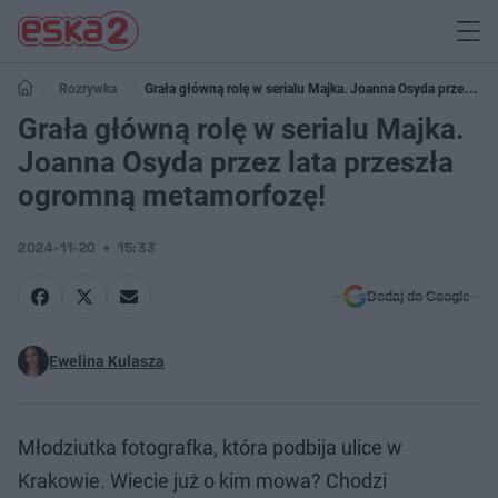
Rozrywka
Grała główną rolę w serialu Majka. Joanna Osyda przez
lata przeszła ogromną metamorfozę!
Grała główną rolę w serialu Majka.
Joanna Osyda przez lata przeszła
ogromną metamorfozę!
2024-11-20
15:33
Dodaj do Google
Ewelina Kulasza
Młodziutka fotografka, która podbija ulice w
Krakowie. Wiecie już o kim mowa? Chodzi