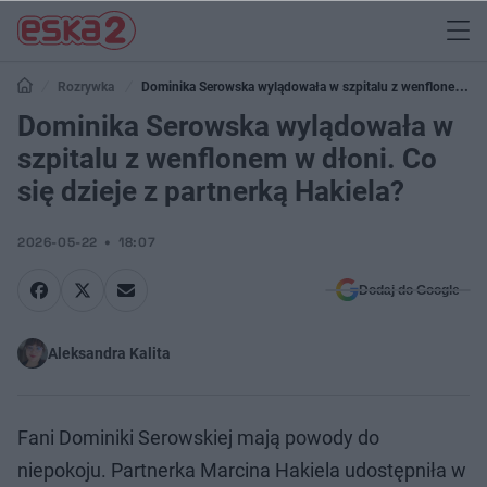
Rozrywka
Dominika Serowska wylądowała w szpitalu z wenflonem w
dłoni. Co się dzieje z partnerką Hakiela?
Dominika Serowska wylądowała w
szpitalu z wenflonem w dłoni. Co
się dzieje z partnerką Hakiela?
2026-05-22
18:07
Dodaj do Google
Aleksandra Kalita
Fani Dominiki Serowskiej mają powody do
niepokoju. Partnerka Marcina Hakiela udostępniła w