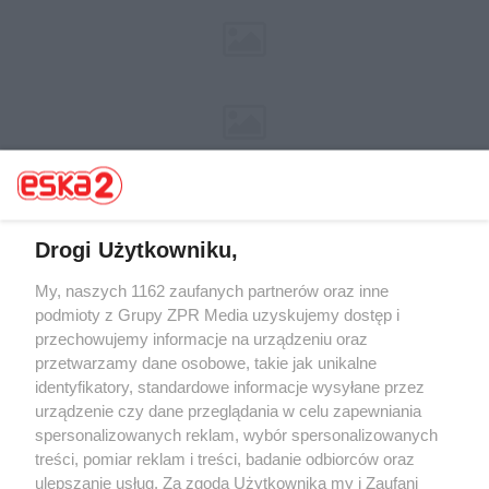
Drogi Użytkowniku,
My, naszych 1162 zaufanych partnerów oraz inne
Żaden utwór zamieszczony w serwisie nie może być powielany i
rozpowszechniany lub dalej rozpowszechniany w jakikolwiek sposób (w
podmioty z Grupy ZPR Media uzyskujemy dostęp i
tym także elektroniczny lub mechaniczny) na jakimkolwiek polu
przechowujemy informacje na urządzeniu oraz
eksploatacji w jakiejkolwiek formie, włącznie z umieszczaniem w
przetwarzamy dane osobowe, takie jak unikalne
Internecie bez pisemnej zgody właściciela praw. Jakiekolwiek użycie lub
wykorzystanie utworów w całości lub w części z naruszeniem prawa,
identyfikatory, standardowe informacje wysyłane przez
tzn. bez właściwej zgody, jest zabronione pod groźbą kary i może być
urządzenie czy dane przeglądania w celu zapewniania
ścigane prawnie.
spersonalizowanych reklam, wybór spersonalizowanych
treści, pomiar reklam i treści, badanie odbiorców oraz
ulepszanie usług. Za zgodą Użytkownika my i Zaufani