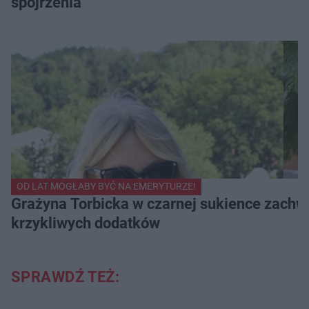
spojrzenia
OD LAT MOGŁABY BYĆ NA EMERYTURZE!
Grażyna Torbicka w czarnej sukience zachwyc
krzykliwych dodatków
SPRAWDŹ TEŻ: