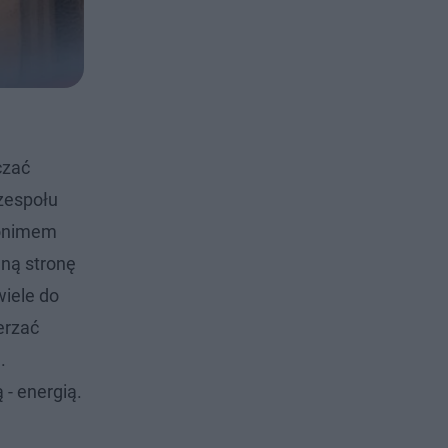
czać
zespołu
donimem
nną stronę
wiele do
erzać
.
 - energią.