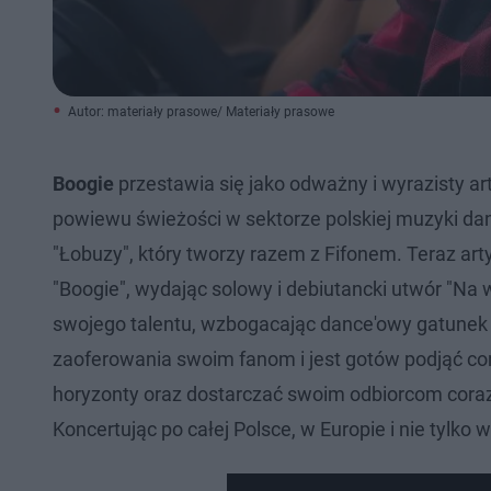
Autor: materiały prasowe/ Materiały prasowe
Boogie
przestawia się jako odważny i wyrazisty a
powiewu świeżości w sektorze polskiej muzyki da
"Łobuzy", który tworzy razem z Fifonem. Teraz 
"Boogie", wydając solowy i debiutancki utwór "Na 
swojego talentu, wzbogacając dance'owy gatunek o
zaoferowania swoim fanom i jest gotów podjąć c
horyzonty oraz dostarczać swoim odbiorcom coraz t
Koncertując po całej Polsce, w Europie i nie tylko