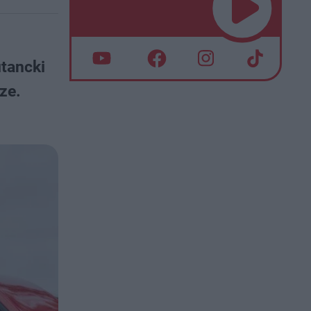
tancki
ze.