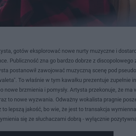
rtysta, gotów eksplorować nowe nurty muzyczne i dostar
nce. Publiczność zna go bardzo dobrze z discopolowego 
artysta postanowił zawojować muzyczną scenę pod pseu
waleta". To właśnie w tym kawałku prezentuje zupełnie i
 nowe brzmienia i pomysły. Artysta przekonuje, że ma 
oraz to nowe wyzwania. Odważny wokalista pragnie posz
o lepszą jakość, bo wie, że jest to transakcja wymienna
 wymienia się ze słuchaczami dobrą - wyłącznie pozytywną