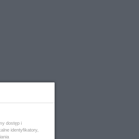
y dostęp i
lne identyfikatory,
iania
e wiele