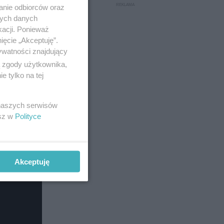
anie odbiorców oraz
go
nych danych
kacji. Ponieważ
ięcie „Akceptuję”.
ywatności znajdujący
ą zgody użytkownika,
 tylko na tej
 naszych serwisów
esz w
Polityce
Akceptuję