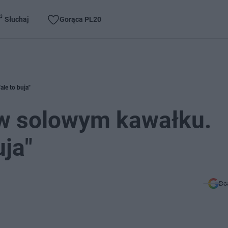
Słuchaj
Gorąca PL20
le to buja"
w solowym kawałku.
uja"
Do