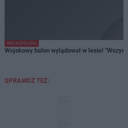
WIELKOPOLSKA
Wojskowy balon wylądował w lesie! "Wszystk
SPRAWDŹ TEŻ: