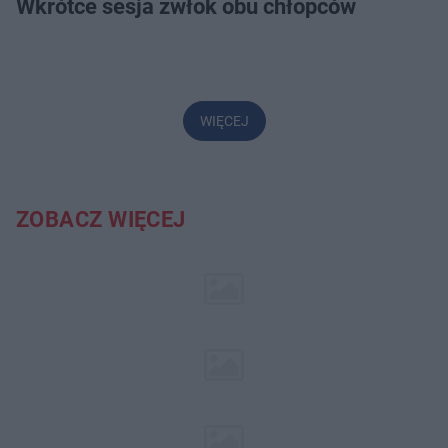
Wkrótce sesja zwłok obu chłopców
WIĘCEJ
ZOBACZ WIĘCEJ