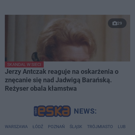
29
SKANDAL W SIECI
Jerzy Antczak reaguje na oskarżenia o
znęcanie się nad Jadwigą Barańską.
Reżyser obala kłamstwa
WARSZAWA
ŁÓDŹ
POZNAŃ
ŚLĄSK
TRÓJMIASTO
LUBLIN