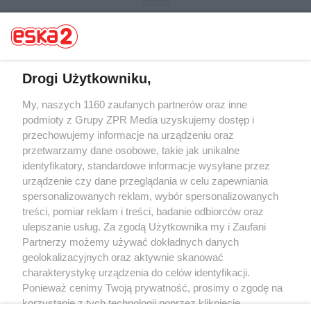
Drogi Użytkowniku,
Żaden utwór zamieszczony w serwisie nie może być powielany i
My, naszych 1160 zaufanych partnerów oraz inne
rozpowszechniany lub dalej rozpowszechniany w jakikolwiek sposób (w
podmioty z Grupy ZPR Media uzyskujemy dostęp i
tym także elektroniczny lub mechaniczny) na jakimkolwiek polu
przechowujemy informacje na urządzeniu oraz
eksploatacji w jakiejkolwiek formie, włącznie z umieszczaniem w Internecie
bez pisemnej zgody właściciela praw. Jakiekolwiek użycie lub
przetwarzamy dane osobowe, takie jak unikalne
wykorzystanie utworów w całości lub w części z naruszeniem prawa, tzn.
identyfikatory, standardowe informacje wysyłane przez
bez właściwej zgody, jest zabronione pod groźbą kary i może być ścigane
urządzenie czy dane przeglądania w celu zapewniania
prawnie.
spersonalizowanych reklam, wybór spersonalizowanych
treści, pomiar reklam i treści, badanie odbiorców oraz
ulepszanie usług. Za zgodą Użytkownika my i Zaufani
Partnerzy możemy używać dokładnych danych
geolokalizacyjnych oraz aktywnie skanować
charakterystykę urządzenia do celów identyfikacji.
O nas
Ponieważ cenimy Twoją prywatność, prosimy o zgodę na
korzystanie z tych technologii poprzez kliknięcie
Informacje prawne