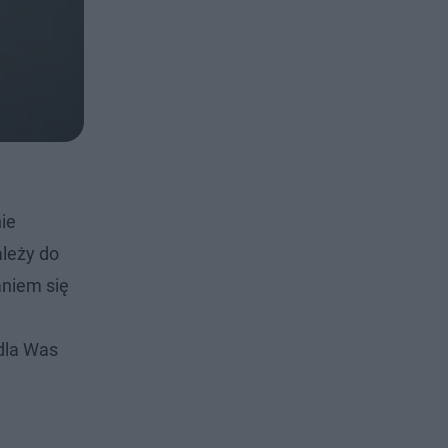
nie
ależy do
niem się
dla Was