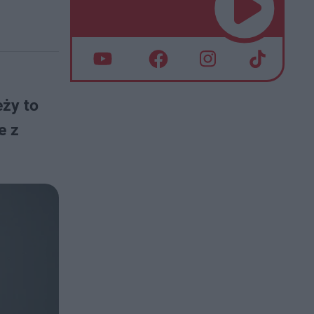
eży to
e z