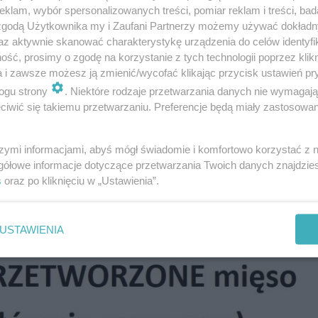
klam, wybór spersonalizowanych treści, pomiar reklam i treści, bad
 zgodą Użytkownika my i Zaufani Partnerzy możemy używać dokład
abrać. To zadanie będzie wymagało odpowiednich narzędz
az aktywnie skanować charakterystykę urządzenia do celów identyfi
 jest oczywiście stosowanie peelingów enzymatycznych.
ść, prosimy o zgodę na korzystanie z tych technologii poprzez klikn
a i zawsze możesz ją zmienić/wycofać klikając przycisk ustawień pr
ających zaskórniaków. Przede wszystkim pomaga odetka
ogu strony
. Niektóre rodzaje przetwarzania danych nie wymagaj
znie. Dodatkowo usuwa problematyczny nadmiar sebum. 
iwić się takiemu przetwarzaniu. Preferencje będą miały zastosowanie
arczy na dłuższy czas. Najlepiej jest stosować go około
szymi informacjami, abyś mógł świadomie i komfortowo korzystać z
gółowe informacje dotyczące przetwarzania Twoich danych znajdzi
s
oraz po kliknięciu w „Ustawienia”.
 Dzięki nim pozbędziesz się go raz na zawsze
USTAWIENIA