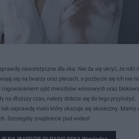
prawdę nieestetyczne dla oka. Nie da się ukryć, że nikt 
iają się na twarzy oraz plecach, a pozbycie się ich nie n
 rogowaceniem ujść mieszków włosowych oraz blokowa
 na dłuższy czas, należy dobrze się do tego przyłożyć.
k tak naprawdę mało który okazuje się skuteczny. Mamy 
ch. Szczegóły znajdziecie pod wideo!
JE NAJBARDZIEJ?| RADIO ESKA Wywiadex