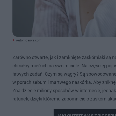
Autor: Canva.com
Zarówno otwarte, jak i zamknięte zaskórniaki są na
chciałby mieć ich na swoim ciele. Najczęściej pojaw
łatwych zadań. Czym są wągry? Są spowodowane
w porach sebum i martwego naskórka. Aby zniknęły
Znajdziecie miliony sposobów w internecie, jedna
ratunek, dzięki któremu zapomnicie o zaskórniaka
JAKI OUTFIT WAS TRIGGERU