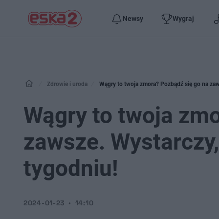
Newsy
Wygraj
Zdrowie i uroda
Wągry to twoja zmora? Pozbądź się go na zaws
Wągry to twoja zmo
zawsze. Wystarczy,
tygodniu!
2024-01-23
14:10