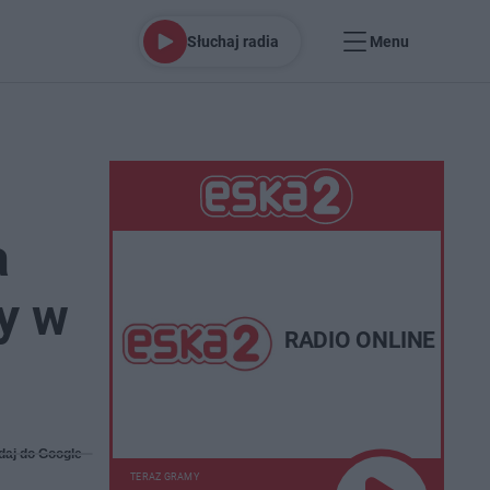
Słuchaj radia
Menu
a
y w
RADIO ONLINE
daj do Google
TERAZ GRAMY