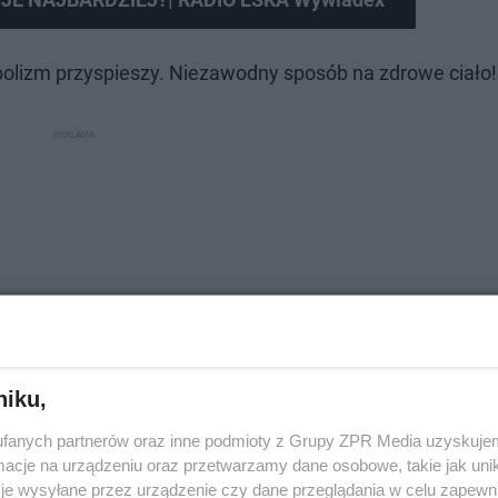
olizm przyspieszy. Niezawodny sposób na zdrowe ciało!
niku,
fanych partnerów oraz inne podmioty z Grupy ZPR Media uzyskujem
cje na urządzeniu oraz przetwarzamy dane osobowe, takie jak unika
je wysyłane przez urządzenie czy dane przeglądania w celu zapewn