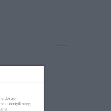
y dostęp i
lne identyfikatory,
iania