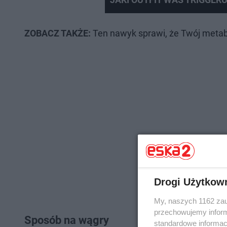
ZOBACZ TAKŻE:
Ten nawyk sprawi, że Twój metab
Drogi Użytkow
My, naszych 1162 zau
przechowujemy informa
Sposób na wągry
standardowe informac