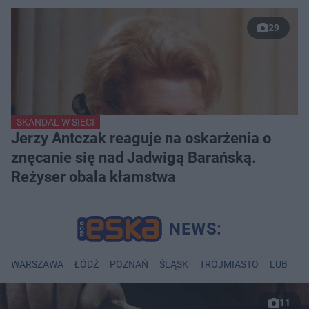
29
SKANDAL W SIECI
Jerzy Antczak reaguje na oskarżenia o
znęcanie się nad Jadwigą Barańską.
Reżyser obala kłamstwa
WARSZAWA
ŁÓDŹ
POZNAŃ
ŚLĄSK
TRÓJMIASTO
LUBLIN
11