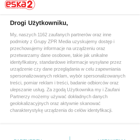
Drogi Użytkowniku,
My, naszych 1162 zaufanych partnerów oraz inne
Żaden utwór zamieszczony w serwisie nie może być powielany i
rozpowszechniany lub dalej rozpowszechniany w jakikolwiek sposób (w
podmioty z Grupy ZPR Media uzyskujemy dostęp i
tym także elektroniczny lub mechaniczny) na jakimkolwiek polu
przechowujemy informacje na urządzeniu oraz
eksploatacji w jakiejkolwiek formie, włącznie z umieszczaniem w
przetwarzamy dane osobowe, takie jak unikalne
Internecie bez pisemnej zgody właściciela praw. Jakiekolwiek użycie lub
wykorzystanie utworów w całości lub w części z naruszeniem prawa,
identyfikatory, standardowe informacje wysyłane przez
tzn. bez właściwej zgody, jest zabronione pod groźbą kary i może być
urządzenie czy dane przeglądania w celu zapewniania
ścigane prawnie.
spersonalizowanych reklam, wybór spersonalizowanych
treści, pomiar reklam i treści, badanie odbiorców oraz
ulepszanie usług. Za zgodą Użytkownika my i Zaufani
Partnerzy możemy używać dokładnych danych
geolokalizacyjnych oraz aktywnie skanować
charakterystykę urządzenia do celów identyfikacji.
O nas
Ponieważ cenimy Twoją prywatność, prosimy o zgodę na
korzystanie z tych technologii poprzez kliknięcie
Informacje prawne
„Akceptuję”. Zgoda jest dobrowolna i zawsze możesz ją
zmienić/wycofać klikając przycisk ustawień prywatności
Nasze serwisy