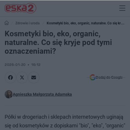
Zdrowie i uroda
Kosmetyki bio, eko, organic, naturalne. Co się kryje
pod tymi oznaczeniami?
Kosmetyki bio, eko, organic,
naturalne. Co się kryje pod tymi
oznaczeniami?
2026-01-20
16:12
Dodaj do Google
Agnieszka Małgorzata Adamska
Półki w drogeriach i sklepach internetowych uginają
się od kosmetyków z dopiskami "bio", "eko", "organic"