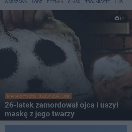
WARSZAWA
ŁÓDŹ
POZNAŃ
ŚLĄSK
TRÓJMIASTO
LUBLIN
11
MAKABRYCZNE KULISY ZBRODNI
26-latek zamordował ojca i uszył
maskę z jego twarzy