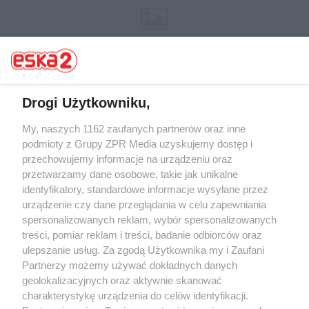
Drogi Użytkowniku,
Żaden utwór zamieszczony w serwisie nie może być powielany i
My, naszych 1162 zaufanych partnerów oraz inne
rozpowszechniany lub dalej rozpowszechniany w jakikolwiek sposób (w
podmioty z Grupy ZPR Media uzyskujemy dostęp i
tym także elektroniczny lub mechaniczny) na jakimkolwiek polu
przechowujemy informacje na urządzeniu oraz
eksploatacji w jakiejkolwiek formie, włącznie z umieszczaniem w Internecie
bez pisemnej zgody właściciela praw. Jakiekolwiek użycie lub
przetwarzamy dane osobowe, takie jak unikalne
wykorzystanie utworów w całości lub w części z naruszeniem prawa, tzn.
identyfikatory, standardowe informacje wysyłane przez
bez właściwej zgody, jest zabronione pod groźbą kary i może być ścigane
urządzenie czy dane przeglądania w celu zapewniania
prawnie.
spersonalizowanych reklam, wybór spersonalizowanych
treści, pomiar reklam i treści, badanie odbiorców oraz
ulepszanie usług. Za zgodą Użytkownika my i Zaufani
Partnerzy możemy używać dokładnych danych
geolokalizacyjnych oraz aktywnie skanować
charakterystykę urządzenia do celów identyfikacji.
O nas