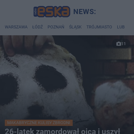
WARSZAWA
ŁÓDŹ
POZNAŃ
ŚLĄSK
TRÓJMIASTO
LUBLIN
11
MAKABRYCZNE KULISY ZBRODNI
26-latek zamordował ojca i uszył