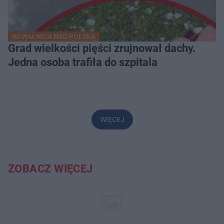
NAWAŁNICA NAD POLSKĄ
Grad wielkości pięści zrujnował dachy.
Jedna osoba trafiła do szpitala
WIĘCEJ
ZOBACZ WIĘCEJ