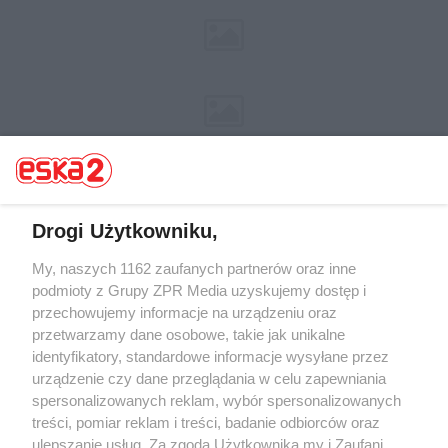
Drogi Użytkowniku,
Żaden utwór zamieszczony w serwisie nie może być powielany i
My, naszych 1162 zaufanych partnerów oraz inne
rozpowszechniany lub dalej rozpowszechniany w jakikolwiek sposób (w
podmioty z Grupy ZPR Media uzyskujemy dostęp i
tym także elektroniczny lub mechaniczny) na jakimkolwiek polu
przechowujemy informacje na urządzeniu oraz
eksploatacji w jakiejkolwiek formie, włącznie z umieszczaniem w Internecie
bez pisemnej zgody właściciela praw. Jakiekolwiek użycie lub
przetwarzamy dane osobowe, takie jak unikalne
wykorzystanie utworów w całości lub w części z naruszeniem prawa, tzn.
identyfikatory, standardowe informacje wysyłane przez
bez właściwej zgody, jest zabronione pod groźbą kary i może być ścigane
urządzenie czy dane przeglądania w celu zapewniania
prawnie.
spersonalizowanych reklam, wybór spersonalizowanych
treści, pomiar reklam i treści, badanie odbiorców oraz
ulepszanie usług. Za zgodą Użytkownika my i Zaufani