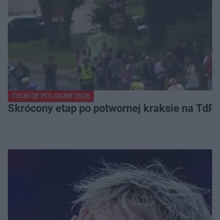
TOUR DE POLOGNE 2026
Skrócony etap po potwornej kraksie na TdP