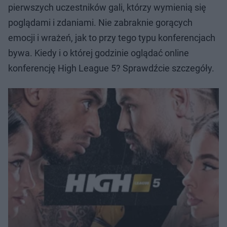
pierwszych uczestników gali, którzy wymienią się
poglądami i zdaniami. Nie zabraknie gorących
emocji i wrażeń, jak to przy tego typu konferencjach
bywa. Kiedy i o której godzinie oglądać online
konferencję High League 5? Sprawdźcie szczegóły.