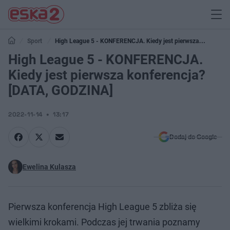
Sport
High League 5 - KONFERENCJA. Kiedy jest pierwsza
konferencja? [DATA, GODZINA]
High League 5 - KONFERENCJA.
Kiedy jest pierwsza konferencja?
[DATA, GODZINA]
2022-11-14
13:17
Dodaj do Google
Ewelina Kulasza
Pierwsza konferencja High League 5 zbliża się
wielkimi krokami. Podczas jej trwania poznamy