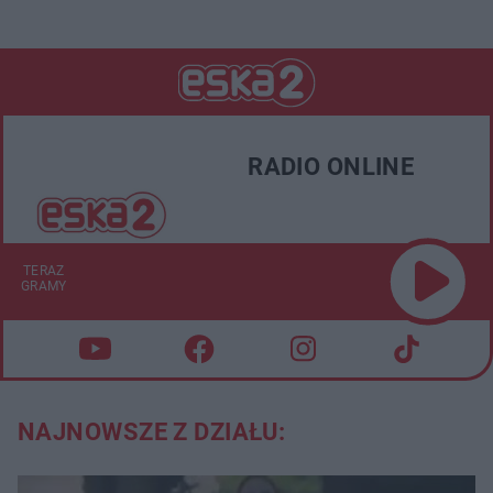
RADIO ONLINE
TERAZ
GRAMY
NAJNOWSZE Z DZIAŁU: