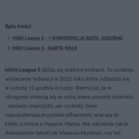
Spis treści
HIGH League 5 - 1 KONFERENCJA [DATA, GODZINA]
HIGH League 5 - KARTA WALK
HIGH League 5
zbliża się wielkimi krokami. To ostatnie
wydarzenie federacji w 2022 roku, które odbędzie się
w sobotę 10 grudnia w Łodzi. Wiemy już, że w
oktagonie zmierzą się ze sobą znane gwiazdy internetu
- zarówno mężczyźni, jak i kobiety. Dwie
najpopularniejsze polskie influencerki wracają do
klatki, a mowa o Fagacie i Natsu. Nie zabraknie także
debiutantów takich jak Mateusz Murański, czy też