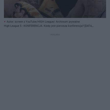
Autor: screen z YouTube/HIGH League/ Archiwum prywatne
High League 5 - KONFERENCJA. Kiedy jest pierwsza konferencja? [DATA,
GODZINA]