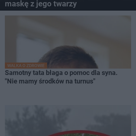
maskę z jego twarzy
WALKA O ZDROWIE
Samotny tata błaga o pomoc dla syna.
"Nie mamy środków na turnus"