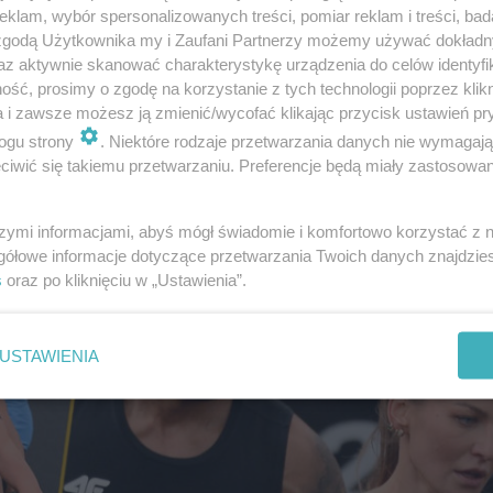
klam, wybór spersonalizowanych treści, pomiar reklam i treści, bad
 zgodą Użytkownika my i Zaufani Partnerzy możemy używać dokład
az aktywnie skanować charakterystykę urządzenia do celów identyfi
y odbyła się w sobotę i zakończyła się późnym wieczor
ść, prosimy o zgodę na korzystanie z tych technologii poprzez klikn
acji Polski postanowiła zwrócić się do swoich sympatykó
a i zawsze możesz ją zmienić/wycofać klikając przycisk ustawień pr
ikując bardzo emocjonalny wpis.
ogu strony
. Niektóre rodzaje przetwarzania danych nie wymagaj
iwić się takiemu przetwarzaniu. Preferencje będą miały zastosowanie
szymi informacjami, abyś mógł świadomie i komfortowo korzystać z
gółowe informacje dotyczące przetwarzania Twoich danych znajdzi
s
oraz po kliknięciu w „Ustawienia”.
USTAWIENIA