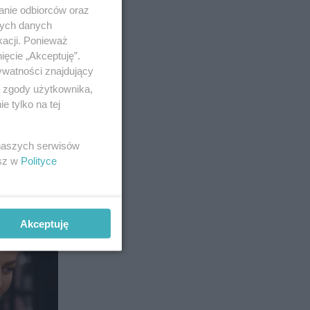
anie odbiorców oraz
nych danych
kacji. Ponieważ
em. Przed
ięcie „Akceptuję”.
w za
ywatności znajdujący
ą zgody użytkownika,
 tylko na tej
41
 naszych serwisów
esz w
Polityce
Akceptuję