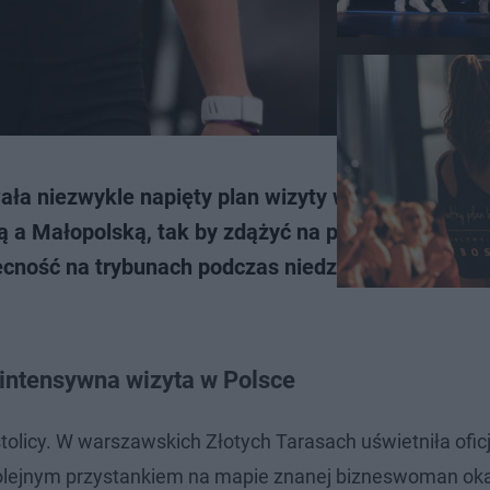
ła niezwykle napięty plan wizyty w Polsce.
 Małopolską, tak by zdążyć na piłkarski hit w Hi
becność na trybunach podczas niedzielnego starcia
 intensywna wizyta w Polsce
tolicy. W warszawskich Złotych Tarasach uświetniła ofic
 Kolejnym przystankiem na mapie znanej bizneswoman oka