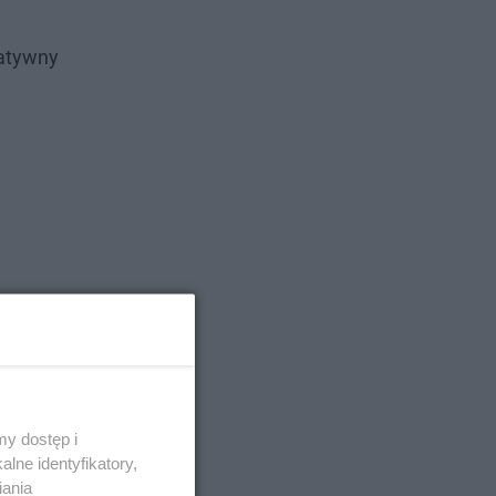
tatywny
y dostęp i
lne identyfikatory,
iania