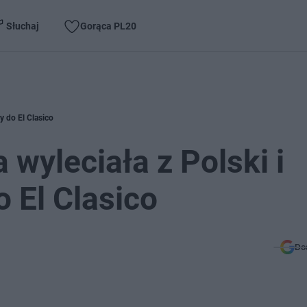
Słuchaj
Gorąca PL20
y do El Clasico
yleciała z Polski i
 El Clasico
Do