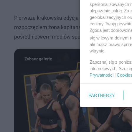
spersonalizowanych re
ulepszanie usług. Za
geolokalizacyjnych or
Pierwsza krakowska edycja wydarzenia Healthy Da
cenimy Twoją prywatno
rozpoczęciem żona kapitana piłkarskiej reprezent
Zgoda jest dobrowoln
pośrednictwem mediów społecznościowych,
publ
się w lewym dolnym r
ale masz prawo sprzec
witrynie.
Zapoznaj się z poniż
internetowych. Szcze
Prywatności
i
Cookie
PARTNERZY