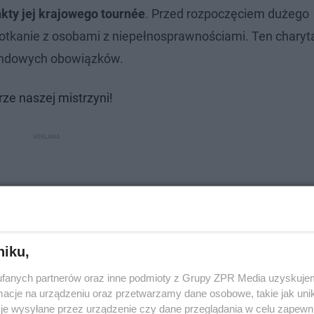
ty jej krajowego tournée
. Przed rozpoczęciem dużego
potkanie z osobami z niepełnosprawnościami. Ten chary
kendowych obowiązków.
rze naszej mistrzyni!
niku,
fanych partnerów oraz inne podmioty z Grupy ZPR Media uzyskujem
cje na urządzeniu oraz przetwarzamy dane osobowe, takie jak unika
je wysyłane przez urządzenie czy dane przeglądania w celu zapewn