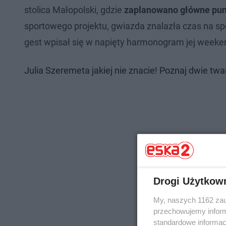
stolica Małopolski, gdzie
zaplanowano główne punk
sportowego projektu, gwiazda znalazła czas na s
gest wpisał się w napięty harmonogram jej wee
Julia Szeremeta jakiej nie znacie! Poznaj dwie twa
Drogi Użytkow
My, naszych 1162 zau
przechowujemy informa
standardowe informac