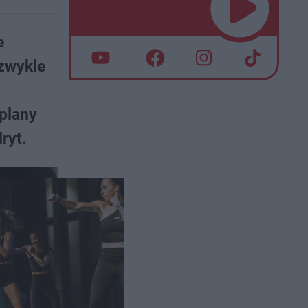
e
zwykle
.
 plany
ryt.