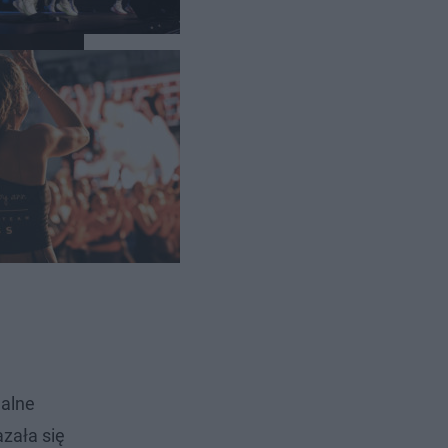
szpanii.
 pomiędzy
jalne
zała się