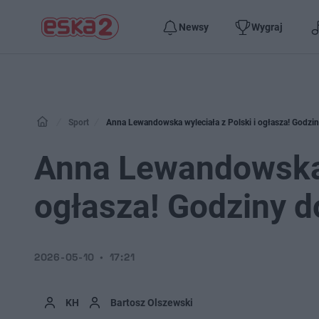
Newsy
Wygraj
Sport
Anna Lewandowska wyleciała z Polski i ogłasza! Godzin
Anna Lewandowska w
ogłasza! Godziny do
2026-05-10
17:21
KH
Bartosz Olszewski