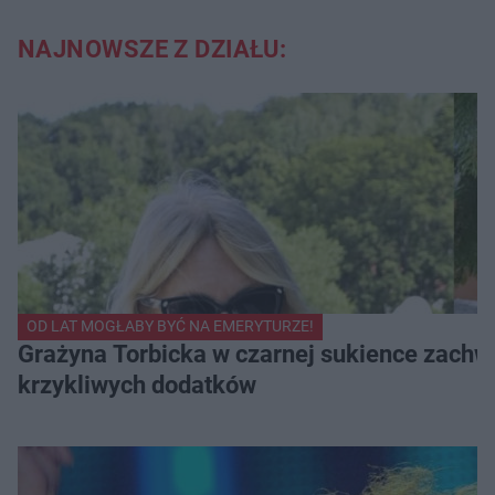
NAJNOWSZE Z DZIAŁU:
OD LAT MOGŁABY BYĆ NA EMERYTURZE!
Grażyna Torbicka w czarnej sukience zachwyc
krzykliwych dodatków