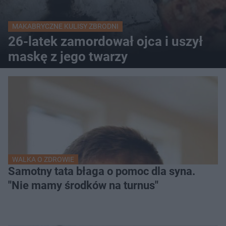
MAKABRYCZNE KULISY ZBRODNI
26-latek zamordował ojca i uszył
maskę z jego twarzy
WALKA O ZDROWIE
Samotny tata błaga o pomoc dla syna.
"Nie mamy środków na turnus"