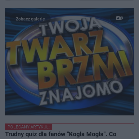
9
Post udostępniony przez Twoja Twarz Brzmi Znajomo
(@twojatwarzbrzmiznajomo)
POLECANY ARTYKUŁ:
Trudny quiz dla fanów "Kogla Mogla". Co