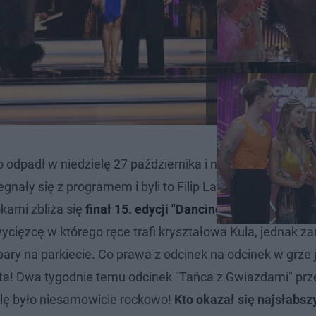
 odpadł w niedzielę 27 października i nie zawalczy już o
ały się z programem i byli to Filip Lato i Julia Suryś, a
okami zbliża się
finał 15. edycji "Dancing with the Stars. 
ięzcę w którego ręce trafi kryształowa Kula, jednak z
ary na parkiecie. Co prawa z odcinek na odcinek w grze j
ięta! Dwa tygodnie temu odcinek "Tańca z Gwiazdami" prz
elę było niesamowicie rockowo!
Kto okazał się najsłabsz