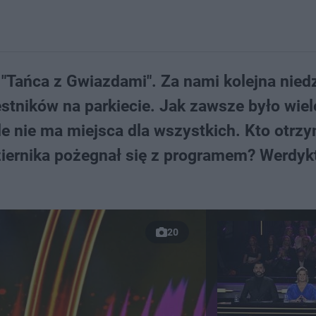
i "Tańca z Gwiazdami". Za nami kolejna niedz
stników na parkiecie. Jak zawsze było wiel
le nie ma miejsca dla wszystkich. Kto otrz
ziernika pożegnał się z programem? Werdykt
20