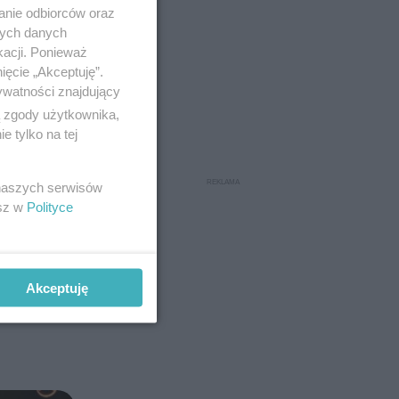
anie odbiorców oraz
nych danych
kacji. Ponieważ
ięcie „Akceptuję”.
ywatności znajdujący
ą zgody użytkownika,
zaśpiewały
 tylko na tej
arkiecie
 naszych serwisów
 z
esz w
Polityce
, ponieważ
 Michał
rtkiewicz,
Akceptuję