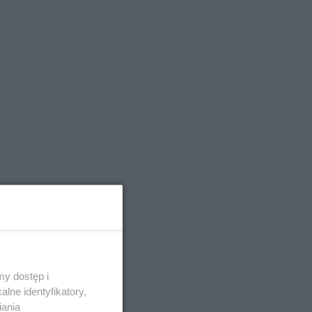
y dostęp i
lne identyfikatory,
iania