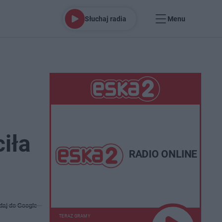
Słuchaj radia
Menu
iła
RADIO ONLINE
daj do Google
TERAZ GRAMY