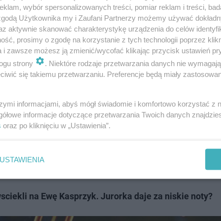
klam, wybór spersonalizowanych treści, pomiar reklam i treści, bad
 zgodą Użytkownika my i Zaufani Partnerzy możemy używać dokład
az aktywnie skanować charakterystykę urządzenia do celów identyfi
ść, prosimy o zgodę na korzystanie z tych technologii poprzez klikn
odcinku w niedzielę 27.10.2024?
a i zawsze możesz ją zmienić/wycofać klikając przycisk ustawień pr
ogu strony
. Niektóre rodzaje przetwarzania danych nie wymagaj
zatańczyły po dwie choreografie, a przy jednej z nich 
iwić się takiemu przetwarzaniu. Preferencje będą miały zastosowanie
Kwiatkowski. Finał coraz bliżej i oznacza to jedno, na p
szymi informacjami, abyś mógł świadomie i komfortowo korzystać z
Gwiazdami" w siódmym odcinku?
Wczoraj 27 października
gółowe informacje dotyczące przetwarzania Twoich danych znajdzi
a Syta
. Będziecie tęsknić? Widzowie Polsatu są wściekli
s
oraz po kliknięciu w „Ustawienia”.
iecie pozostało już tylko pięć duetów - Majka Jeżowska i
akościelny i Sara Janicka, Vanessa Aleksander i Michał Ba
USTAWIENIA
ciekli na Ewę Kasprzyk. Jurorka daje za niskie noty?