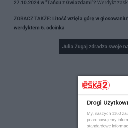
27.10.2024 w "Tańcu z Gwiazdami"?
Werdykt zask
ZOBACZ TAKŻE:
Litość wzięła górę w głosowani
werdyktem 6. odcinka
Julia Żugaj zdradza swoje n
Drogi Użytkow
My, naszych 1160 zau
przechowujemy informa
standardowe informac