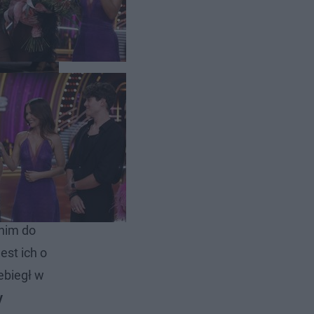
 także
Taniec z
anim do
est ich o
ebiegł w
y