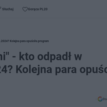
Słuchaj
Gorąca PL20
0.2024? Kolejna para opuściła program
i" - kto odpadł w
24? Kolejna para opuśc
Do