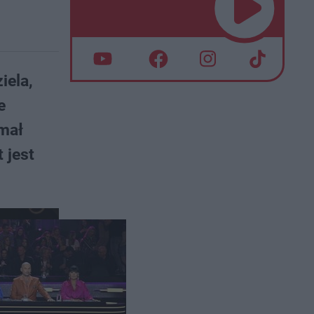
iela,
e
ymał
 jest