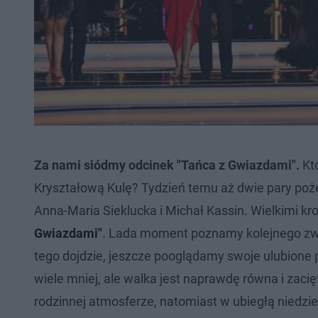
Za nami siódmy odcinek "Tańca z Gwiazdami".
Kto
Kryształową Kulę? Tydzień temu aż dwie pary pożegn
Anna-Maria Sieklucka i Michał Kassin. Wielkimi kr
Gwiazdami"
. Lada moment poznamy kolejnego zwyc
tego dojdzie, jeszcze pooglądamy swoje ulubione p
wiele mniej, ale walka jest naprawdę równa i zac
rodzinnej atmosferze, natomiast w ubiegłą niedzi