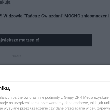
akuje.
u?! Widzowie "Tańca z Gwiazdani" MOCNO zniesmaczeni
ajwiększe marzenie!
niku,
fanych partnerów oraz inne podmioty z Grupy ZPR Media uzyskujem
cje na urządzeniu oraz przetwarzamy dane osobowe, takie jak unika
je wysyłane przez urządzenie czy dane przeglądania w celu zapewn