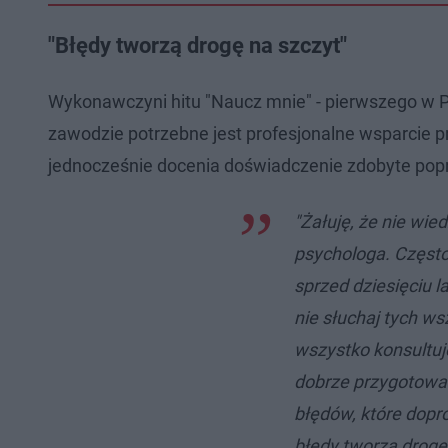
"Błędy tworzą drogę na szczyt"
Wykonawczyni hitu "Naucz mnie" - pierwszego w Po
zawodzie potrzebne jest profesjonalne wsparcie pra
jednocześnie docenia doświadczenie zdobyte popr
"Żałuję, że nie wie
psychologa. Często
sprzed dziesięciu l
nie słuchaj tych ws
wszystko konsultuje
dobrze przygotowan
błędów, które dopr
błędy tworzą drogę