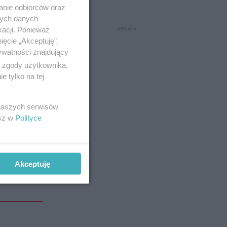
anie odbiorców oraz
nych danych
kacji. Ponieważ
ięcie „Akceptuję”.
ywatności znajdujący
ą zgody użytkownika,
 tylko na tej
 naszych serwisów
esz w
Polityce
Akceptuję