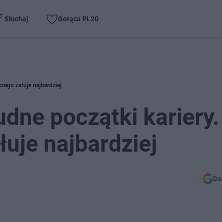
Słuchaj
Gorąca PL20
czego żałuje najbardziej
dne początki kariery.
łuje najbardziej
Do