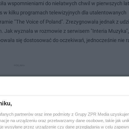
a wspomnieniami do niełatwych chwil w pierwszych la
s w kilku programach telewizyjnych dla utalentowanych
ramie "The Voice of Poland". Zrezygnowała jednak z udz
. Jak wyznała w rozmowie z serwisem "Interia Muzyka",
bowała się dostosować do oczekiwań, jednocześnie nie 
niku,
fanych partnerów oraz inne podmioty z Grupy ZPR Media uzyskujem
cje na urządzeniu oraz przetwarzamy dane osobowe, takie jak unika
je wysyłane przez urządzenie czy dane przeglądania w celu zapewn