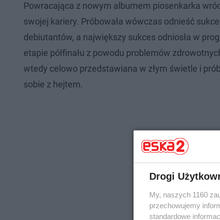
Powracająca z nowym albumem piosenkarka wrócił
swojej kariery. Próbowała wówczas odnieść sukce
debiutantów, a największy sukces odniosła w prog
etapie półfinału z powodu problemów zdrowotnych
wtedy celowo przedstawiana w złym świetle i pró
sobie z hejtem.
Drogi Użytkow
My, naszych 1160 zau
przechowujemy informa
standardowe informac