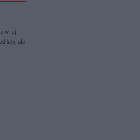
e w jej
d laty, ale