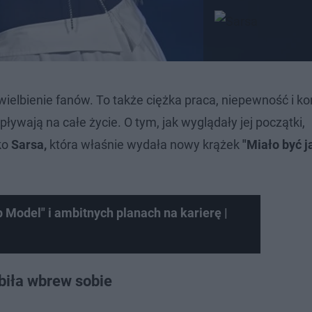
uwielbienie fanów. To także ciężka praca, niepewność i k
ywają na całe życie. O tym, jak wyglądały jej początki,
ko
Sarsa,
która właśnie wydała nowy krążek
"Miało być j
 Model" i ambitnych planach na karierę |
obiła wbrew sobie