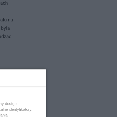
tach
iału na
 była
radząc
y dostęp i
lne identyfikatory,
iania