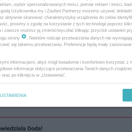
klam, wybór spersonalizowanych treści, pomiar reklam i treści, bad
 zgodą Użytkownika my i Zaufani Partnerzy możemy używać dokład
az aktywnie skanować charakterystykę urządzenia do celów identyfi
ść, prosimy o zgodę na korzystanie z tych technologii poprzez klikn
ce, ćwieki i marynarki. Nie umiałam nigdy
a i zawsze możesz ją zmienić/wycofać klikając przycisk ustawień pr
zychylnych opinii, wskakiwać na falę hejtu i
ogu strony
. Niektóre rodzaje przetwarzania danych nie wymagaj
iwić się takiemu przetwarzaniu. Preferencje będą miały zastosowanie
 dobrego. To mnie zawsze tak bolało, że nie
m zrobić. Było oczywiście wiele
szymi informacjami, abyś mógł świadomie i komfortowo korzystać z
eriałów, sprytnych montaży, które
gółowe informacje dotyczące przetwarzania Twoich danych znajdzi
 w złym świetle. Wtedy obsesyjnie chciałam
s
oraz po kliknięciu w „Ustawienia”.
iesięciu latach mam to gdzieś. [...] Jestem
liwa, co nie znaczy, że nie szczypie mnie
USTAWIENIA
owiedziała Doda!