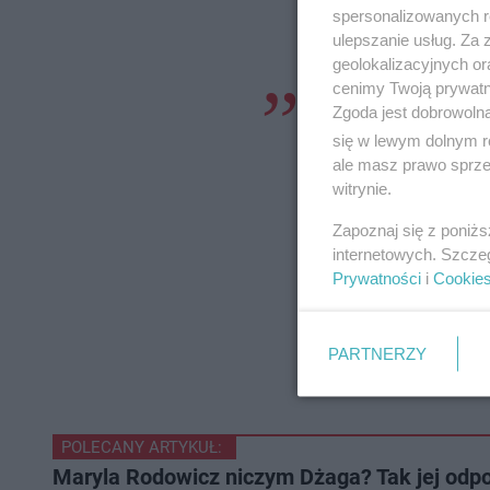
spersonalizowanych re
ulepszanie usług. Za
geolokalizacyjnych or
cenimy Twoją prywatno
"Zaczęłam nosić kol
Zgoda jest dobrowoln
wykorzystywać niepr
się w lewym dolnym r
ale masz prawo sprzec
przekuwać ją w coś
witrynie.
wiedziałam, co z ty
Zapoznaj się z poniż
nieprawdziwych mat
internetowych. Szcze
przedstawiały mnie
Prywatności
i
Cookie
to kasować, a po dz
teraz bardzo szczęś
PARTNERZY
hejt"
- powiedziała.
POLECANY ARTYKUŁ:
Maryla Rodowicz niczym Dżaga? Tak jej odp