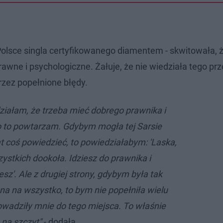
lsce singla certyfikowanego diamentem - skwitowała, ż
wne i psychologiczne. Żałuje, że nie wiedziała tego prze
zez popełnione błędy.
działam, że trzeba mieć dobrego prawnika i
 to powtarzam. Gdybym mogła tej Sarsie
at coś powiedzieć, to powiedziałabym: 'Laska,
zystkich dookoła. Idziesz do prawnika i
sz'. Ale z drugiej strony, gdybym była tak
a na wszystko, to bym nie popełniła wielu
owadziły mnie do tego miejsca. To właśnie
 na szczyt"
- dodała.