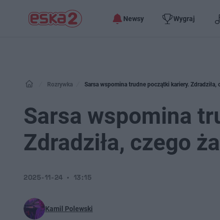
Newsy
Wygraj
Rozrywka
Sarsa wspomina trudne początki kariery. Zdradziła, 
Sarsa wspomina tru
Zdradziła, czego ża
2025-11-24
13:15
Kamil Polewski