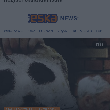
WARSZAWA
ŁÓDŹ
POZNAŃ
ŚLĄSK
TRÓJMIASTO
LUBLIN
11
MAKABRYCZNE KULISY ZBRODNI