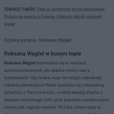
ZOBACZ TAKŻE:
Cleo w ponętnym stroju kibicowała
Polsce na meczu z Francją. Głęboki dekolt odsłonił
wiele!
Szybkie pytania - Roksana Węgiel
Roksana Węgiel w kusym topie
Roksana Węgiel
pochwaliła się w mediach
społecznościowych, jak spędza wolny czas z
koleżankami. Idą święta, więc nie mogło zabraknąć
robienia pierniczków! Roxie spotkała się z Marceliną
Szlachcic z The Voice Kids, a także Natalią Stacho z
zespołu tanecznego Volt i przy pieczeniu świątecznych
ciasteczek nagrały również TikToka. Dziewczyny w