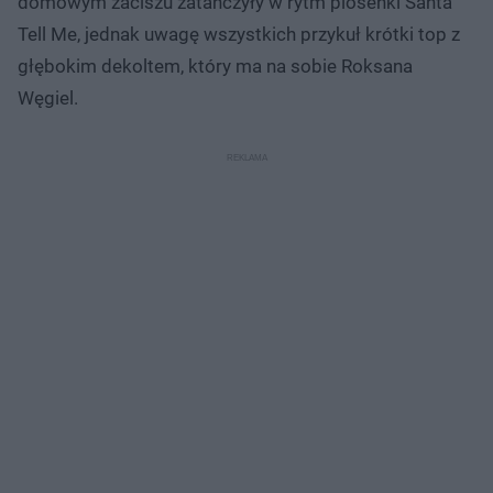
domowym zaciszu zatańczyły w rytm piosenki Santa
Tell Me, jednak uwagę wszystkich przykuł krótki top z
głębokim dekoltem, który ma na sobie Roksana
Węgiel.