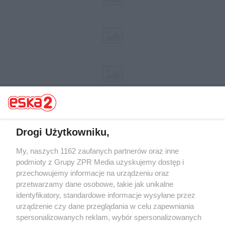
Drogi Użytkowniku,
My, naszych 1162 zaufanych partnerów oraz inne
Żaden utwór zamieszczony w serwisie nie może być powielany i
rozpowszechniany lub dalej rozpowszechniany w jakikolwiek sposób (w
podmioty z Grupy ZPR Media uzyskujemy dostęp i
tym także elektroniczny lub mechaniczny) na jakimkolwiek polu
przechowujemy informacje na urządzeniu oraz
eksploatacji w jakiejkolwiek formie, włącznie z umieszczaniem w
przetwarzamy dane osobowe, takie jak unikalne
Internecie bez pisemnej zgody właściciela praw. Jakiekolwiek użycie lub
wykorzystanie utworów w całości lub w części z naruszeniem prawa,
identyfikatory, standardowe informacje wysyłane przez
tzn. bez właściwej zgody, jest zabronione pod groźbą kary i może być
urządzenie czy dane przeglądania w celu zapewniania
ścigane prawnie.
spersonalizowanych reklam, wybór spersonalizowanych