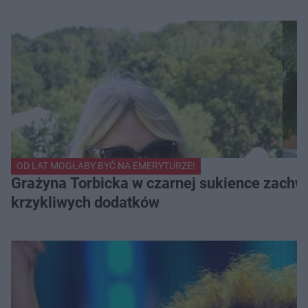
OD LAT MOGŁABY BYĆ NA EMERYTURZE!
Grażyna Torbicka w czarnej sukience zachwyc
krzykliwych dodatków