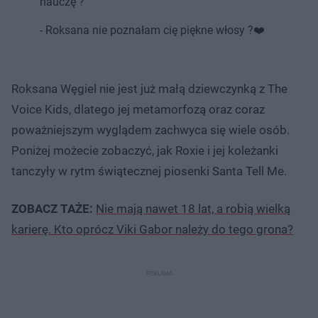
nauczę ?
- Roksana nie poznałam cię piękne włosy ?❤️
Roksana Węgiel nie jest już małą dziewczynką z The
Voice Kids, dlatego jej metamorfozą oraz coraz
poważniejszym wyglądem zachwyca się wiele osób.
Poniżej możecie zobaczyć, jak Roxie i jej koleżanki
tanczyły w rytm świątecznej piosenki Santa Tell Me.
ZOBACZ TAŻE:
Nie mają nawet 18 lat, a robią wielką
karierę. Kto oprócz Viki Gabor należy do tego grona?