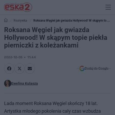
Rozrywka
Roksana Węgiel jak gwiazda Hollywood! W skąpym topie
piekła pierniczki z koleżankami
Roksana Węgiel jak gwiazda
Hollywood! W skąpym topie piekła
pierniczki z koleżankami
2022-12-05
11:44
Dodaj do Google
Ewelina Kulasza
Lada moment Roksana Węgiel skończy 18 lat.
Artystka młodego pokolenia cały czas wzbudza