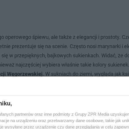
go operowego śpiewu, ale także z elegancji i prostoty. Cz
nie prezentuje się na scenie. Często nosi marynarki i e
a się w przepięknych, bajkowych sukienkach. Widać, że d
ponieważ najczęściej wybiera właśnie takie kolory sukienek
licji Węgorzewskiej
. W sukniach do ziemi, wygląda jak ks
niku,
fanych partnerów oraz inne podmioty z Grupy ZPR Media uzyskujem
cje na urządzeniu oraz przetwarzamy dane osobowe, takie jak unika
je wysyłane przez urządzenie czy dane przeglądania w celu zapewn