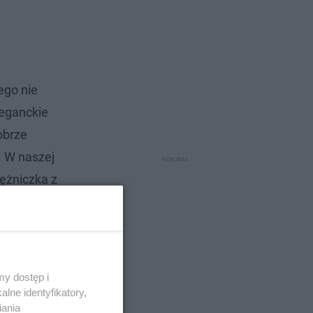
ego nie
leganckie
obrze
. W naszej
iężniczka z
y dostęp i
lne identyfikatory,
iania