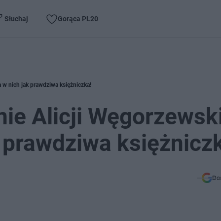
Słuchaj
Gorąca PL20
a w nich jak prawdziwa księżniczka!
ie Alicji Węgorzewski
 prawdziwa księżnicz
Do