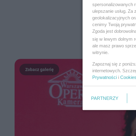
spersonalizowanych re
ulepszanie usług. Za
geolokalizacyjnych or
cenimy Twoją prywatno
Zgoda jest dobrowoln
się w lewym dolnym r
ale masz prawo sprzec
witrynie.
Zapoznaj się z poniż
internetowych. Szcze
Prywatności
i
Cookie
PARTNERZY