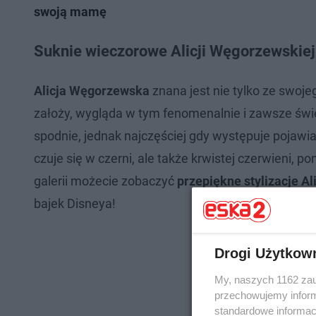
swoją mamę
Suknie wieczorowe Alicji Węgorzewskiej
Alicja Węgorzewska
znana jest nie tylko ze swoje
założy, wygląda w tym fenomenalnie i zawsze świet
spodnie, jednak najczęściej gdy występuje pojawi
czuje się w czerni, ale także krwistej czerwieni, 
galerii możecie zobaczyć
przepiękne stylizacje A
bajek Disneya!
Drogi Użytkow
My, naszych 1162 zau
przechowujemy informa
standardowe informac