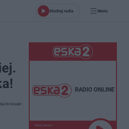
Słuchaj radia
Menu
ej.
ka!
RADIO ONLINE
daj do Google
TERAZ GRAMY