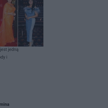
a
opranem
zieckiem
jest jedną
dy i
omina