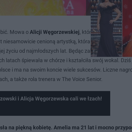
lubić. Mowa o
Alicji Węgorzewskiej
, która od lat zachwyc
t niesamowicie cenioną artystką, która śpiewa mezzos
ej życiu od najmłodszych lat. Będąc zaledwie 5-letnim d
h latach śpiewała w chórze i kształciła swój wokal. Dziś 
lsce i ma na swoim koncie wiele sukcesów. Liczne nagro
, a także rola trenera w The Voice Senior.
zowski i Alicja Węgorzewska cali we łzach!
sła na piękną kobietę. Amelia ma 21 lat i mocno przyp