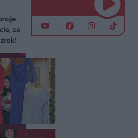
onuje
cie, co
zrok!