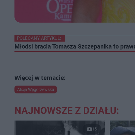
POLECANY ARTYKUŁ:
Młodsi bracia Tomasza Szczepanika to prawdz
Alicja Węgorzewska
NAJNOWSZE Z DZIAŁU:
15