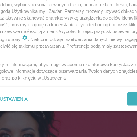
klam, wybór spersonalizowanych treści, pomiar reklam i treści, bad
 zgodą Użytkownika my i Zaufani Partnerzy możemy używać dokład
az aktywnie skanować charakterystykę urządzenia do celów identyfi
ść, prosimy o zgodę na korzystanie z tych technologii poprzez klikn
a i zawsze możesz ją zmienić/wycofać klikając przycisk ustawień pr
ogu strony
. Niektóre rodzaje przetwarzania danych nie wymagaj
iwić się takiemu przetwarzaniu. Preferencje będą miały zastosowanie
szymi informacjami, abyś mógł świadomie i komfortowo korzystać z
gółowe informacje dotyczące przetwarzania Twoich danych znajdzi
s
oraz po kliknięciu w „Ustawienia”.
USTAWIENIA