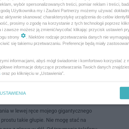
klam, wybór spersonalizowanych treści, pomiar reklam i treści, bad
 zgodą Użytkownika my i Zaufani Partnerzy możemy używać dokład
az aktywnie skanować charakterystykę urządzenia do celów identyfi
ść, prosimy o zgodę na korzystanie z tych technologii poprzez klikn
a i zawsze możesz ją zmienić/wycofać klikając przycisk ustawień pr
ogu strony
. Niektóre rodzaje przetwarzania danych nie wymagaj
iwić się takiemu przetwarzaniu. Preferencje będą miały zastosowanie
szymi informacjami, abyś mógł świadomie i komfortowo korzystać z
gółowe informacje dotyczące przetwarzania Twoich danych znajdzi
ość! I adoptowała psa po przejściach
s
oraz po kliknięciu w „Ustawienia”.
Maria Prokop
boryka się z zapaleniem stawu
, które jest
USTAWIENIA
ania w lewej ręce mojego gigantycznego
o prostu takie głupie. Nie mogę stać na