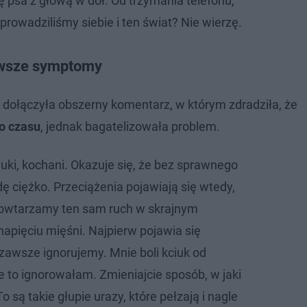
ę psa z głową w dół. Od trzymania telefonu,
prowadziliśmy siebie i ten świat? Nie wierzę.
erwsze symptomy
dołączyła obszerny komentarz, w którym zdradziła, że
go czasu
, jednak bagatelizowała problem.
uki, kochani. Okazuje się, że bez sprawnego
ę ciężko. Przeciążenia pojawiają się wtedy,
powtarzamy ten sam ruch w skrajnym
napięciu mięśni. Najpierw pojawia się
y zawsze ignorujemy. Mnie boli kciuk od
 to ignorowałam. Zmieniajcie sposób, w jaki
o są takie głupie urazy, które pełzają i nagle