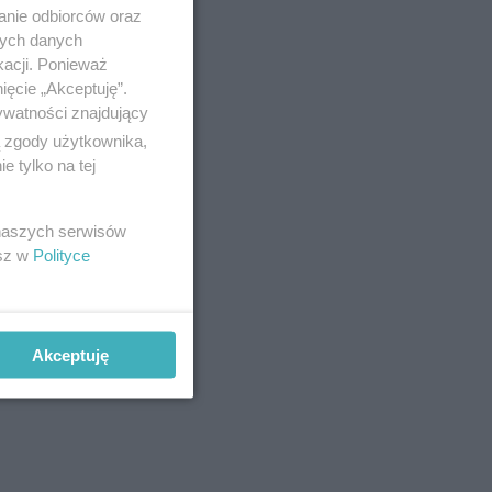
anie odbiorców oraz
nych danych
kacji. Ponieważ
ięcie „Akceptuję”.
ywatności znajdujący
ą zgody użytkownika,
 tylko na tej
 naszych serwisów
esz w
Polityce
Akceptuję