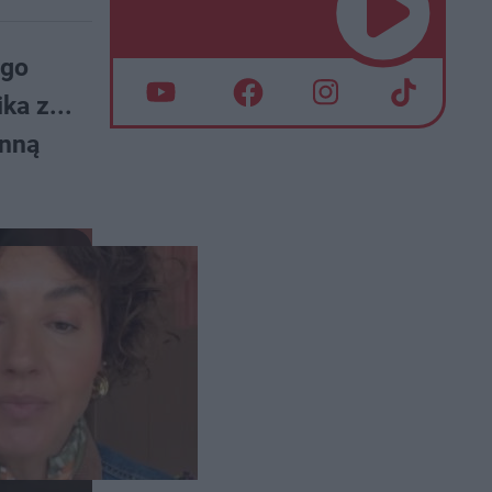
ego
ka z...
enną