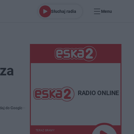
Słuchaj radia
Menu
oza
RADIO ONLINE
daj do Google
TERAZ GRAMY