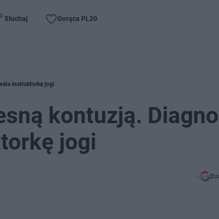
Słuchaj
Gorąca PL20
ała instruktorkę jogi
esną kontuzją. Diagn
torkę jogi
Do