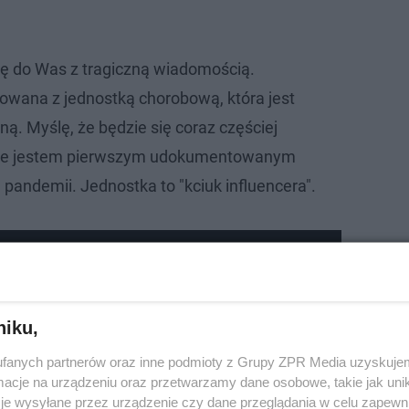
ę do Was z tragiczną wiadomością.
wana z jednostką chorobową, która jest
ną. Myślę, że będzie się coraz częściej
oże jestem pierwszym udokumentowanym
pandemii. Jednostka to "kciuk influencera".
my w USA podczas nagrań swojego programu?
niku,
fanych partnerów oraz inne podmioty z Grupy ZPR Media uzyskujem
cje na urządzeniu oraz przetwarzamy dane osobowe, takie jak unika
je wysyłane przez urządzenie czy dane przeglądania w celu zapewn