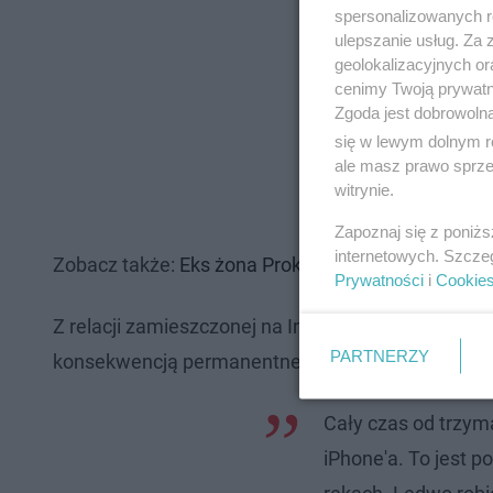
spersonalizowanych re
ulepszanie usług. Za
geolokalizacyjnych or
cenimy Twoją prywatno
Zgoda jest dobrowoln
się w lewym dolnym r
ale masz prawo sprzec
witrynie.
Zapoznaj się z poniż
internetowych. Szcze
Zobacz także:
Eks żona Prokopa znalazła nową mił
Prywatności
i
Cookie
Z relacji zamieszczonej na Instagramie wynika, że
PARTNERZY
konsekwencją permanentnego obciążania dłoni.
Cały czas od trzym
iPhone'a. To jest p