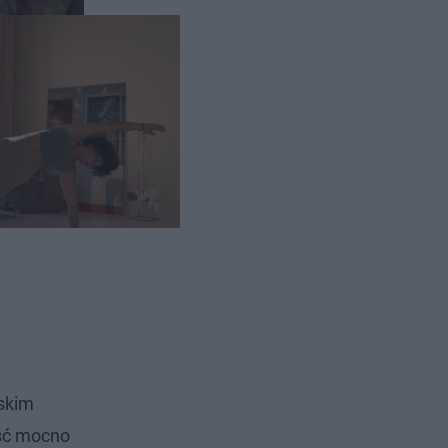
eskim
ość mocno