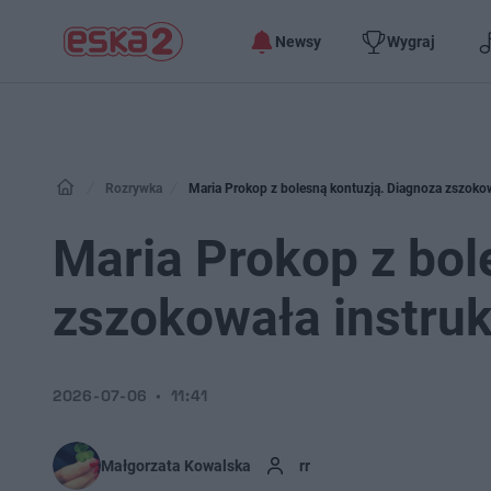
Newsy
Wygraj
Rozrywka
Maria Prokop z bolesną kontuzją. Diagnoza zszokow
Maria Prokop z bol
zszokowała instruk
2026-07-06
11:41
Małgorzata Kowalska
rr