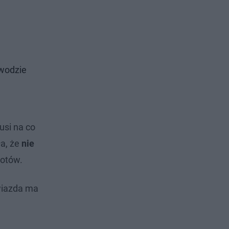
zwodzie
usi na co
ła, że
nie
potów.
gwiazda ma