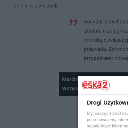
daje jej się we znaki.
Kochani, przychodz
Zostałam zdiagnozo
chorobą cywilizacyj
pojawiała. Być m
przypadkiem nowej 
Marcin Prokop miał proble
Wszystko jasne!
Drogi Użytkow
My, naszych 1160 zau
przechowujemy informa
standardowe informac