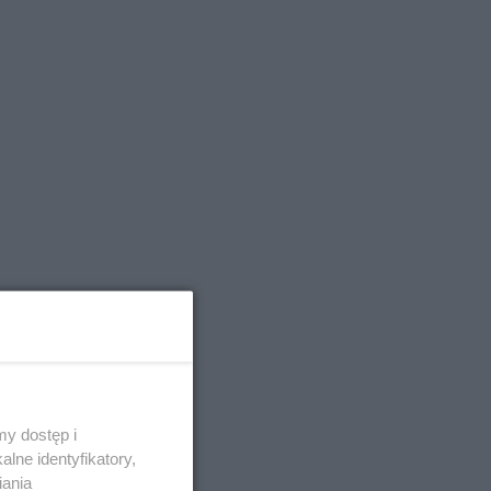
y dostęp i
lne identyfikatory,
iania