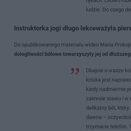
rękach. Ledwo robi
ludzie. Do czego do
Instruktorka jogi długo lekceważyła pi
Do opublikowanego materiału wideo Maria Prokop 
dolegliwości bólowe towarzyszyły jej od dłuższe
Dbajcie o wasze kci
kciuka jest naprawd
kiedy nadmiernie 
zakresie stawu i w 
delikatny ból, któr
dawna – oczywiście
trzymacie telefon. T