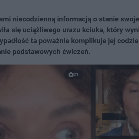
utami niecodzienną informacją o stanie swoj
iła się uciążliwego urazu kciuka, który wyni
padłość ta poważnie komplikuje jej codzi
anie podstawowych ćwiczeń.
21