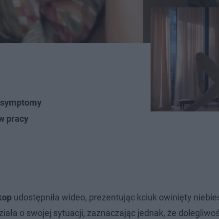
e symptomy
w pracy
kop
udostępniła wideo, prezentując kciuk owinięty niebi
ziała o swojej sytuacji, zaznaczając jednak, że dolegliw