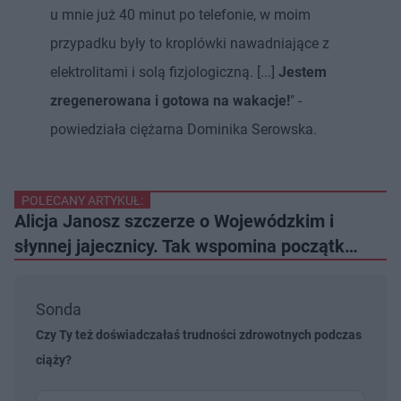
u mnie już 40 minut po telefonie, w moim
przypadku były to kroplówki nawadniające z
elektrolitami i solą fizjologiczną. [...]
Jestem
zregenerowana i gotowa na wakacje!
" -
powiedziała ciężarna Dominika Serowska.
POLECANY ARTYKUŁ:
Alicja Janosz szczerze o Wojewódzkim i
słynnej jajecznicy. Tak wspomina początk…
Sonda
Czy Ty też doświadczałaś trudności zdrowotnych podczas
ciąży?