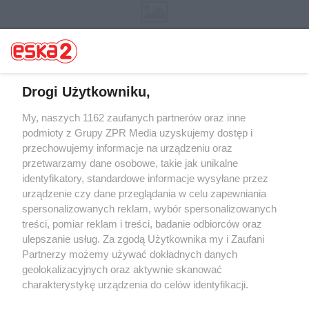
Drogi Użytkowniku,
My, naszych 1162 zaufanych partnerów oraz inne
Żaden utwór zamieszczony w serwisie nie może być powielany i
rozpowszechniany lub dalej rozpowszechniany w jakikolwiek sposób (w
podmioty z Grupy ZPR Media uzyskujemy dostęp i
tym także elektroniczny lub mechaniczny) na jakimkolwiek polu
przechowujemy informacje na urządzeniu oraz
eksploatacji w jakiejkolwiek formie, włącznie z umieszczaniem w
przetwarzamy dane osobowe, takie jak unikalne
Internecie bez pisemnej zgody właściciela praw. Jakiekolwiek użycie lub
wykorzystanie utworów w całości lub w części z naruszeniem prawa,
identyfikatory, standardowe informacje wysyłane przez
tzn. bez właściwej zgody, jest zabronione pod groźbą kary i może być
urządzenie czy dane przeglądania w celu zapewniania
ścigane prawnie.
spersonalizowanych reklam, wybór spersonalizowanych
treści, pomiar reklam i treści, badanie odbiorców oraz
ulepszanie usług. Za zgodą Użytkownika my i Zaufani
Partnerzy możemy używać dokładnych danych
geolokalizacyjnych oraz aktywnie skanować
charakterystykę urządzenia do celów identyfikacji.
O nas
Ponieważ cenimy Twoją prywatność, prosimy o zgodę na