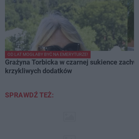
OD LAT MOGŁABY BYĆ NA EMERYTURZE!
Grażyna Torbicka w czarnej sukience zachwyc
krzykliwych dodatków
SPRAWDŹ TEŻ: