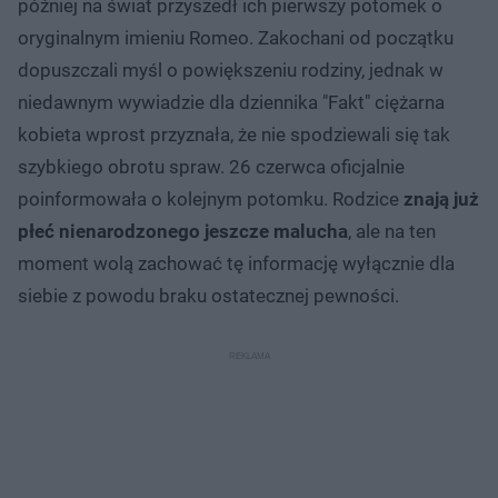
później na świat przyszedł ich pierwszy potomek o
oryginalnym imieniu Romeo. Zakochani od początku
dopuszczali myśl o powiększeniu rodziny, jednak w
niedawnym wywiadzie dla dziennika "Fakt" ciężarna
kobieta wprost przyznała, że nie spodziewali się tak
szybkiego obrotu spraw. 26 czerwca oficjalnie
poinformowała o kolejnym potomku. Rodzice
znają już
płeć nienarodzonego jeszcze malucha
, ale na ten
moment wolą zachować tę informację wyłącznie dla
siebie z powodu braku ostatecznej pewności.