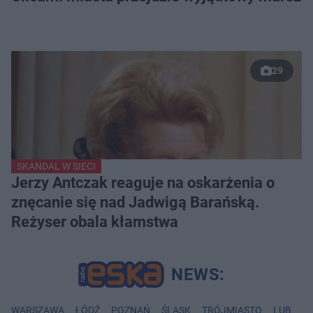
29
SKANDAL W SIECI
Jerzy Antczak reaguje na oskarżenia o
znęcanie się nad Jadwigą Barańską.
Reżyser obala kłamstwa
WARSZAWA
ŁÓDŹ
POZNAŃ
ŚLĄSK
TRÓJMIASTO
LUBLIN