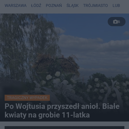
WARSZAWA
ŁÓDŹ
POZNAŃ
ŚLĄSK
TRÓJMIASTO
LUBLIN
6
TRAGICZNY WYPADEK
Po Wojtusia przyszedł anioł. Białe
kwiaty na grobie 11-latka