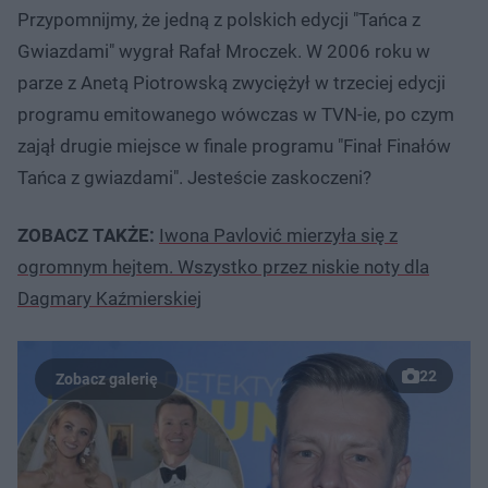
Przypomnijmy, że jedną z polskich edycji "Tańca z
Gwiazdami" wygrał Rafał Mroczek. W 2006 roku w
parze z Anetą Piotrowską zwyciężył w trzeciej edycji
programu emitowanego wówczas w TVN-ie, po czym
zajął drugie miejsce w finale programu "Finał Finałów
Tańca z gwiazdami". Jesteście zaskoczeni?
ZOBACZ TAKŻE:
Iwona Pavlović mierzyła się z
ogromnym hejtem. Wszystko przez niskie noty dla
Dagmary Kaźmierskiej
22