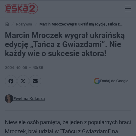
Rozrywka
Marcin Mroczek wygrał ukraińską edycję „Tańca z
Gwiazdami”. Nie każdy wie o sukcesie aktora!
Marcin Mroczek wygrał ukraińską
edycję „Tańca z Gwiazdami”. Nie
każdy wie o sukcesie aktora!
2024-10-08
13:35
Dodaj do Google
Ewelina Kulasza
Niewiele osób pamięta, że jeden z popularnych braci
Mroczek, brał udział w "Tańcu z Gwiazdami" na