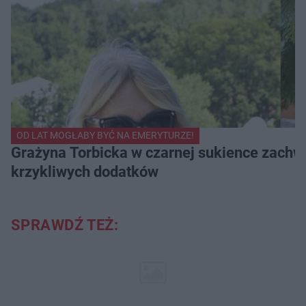
OD LAT MOGŁABY BYĆ NA EMERYTURZE!
Grażyna Torbicka w czarnej sukience zachwyc
krzykliwych dodatków
SPRAWDŹ TEŻ: