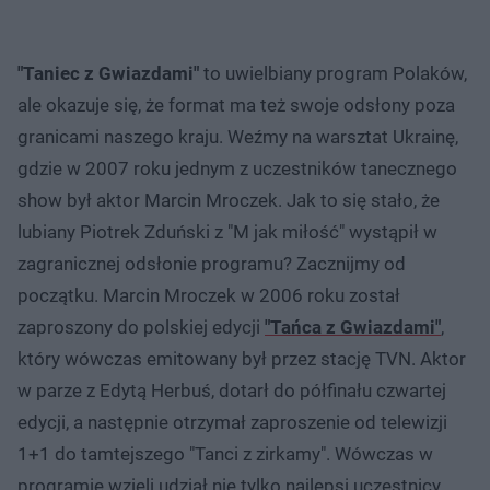
"Taniec z Gwiazdami"
to uwielbiany program Polaków,
ale okazuje się, że format ma też swoje odsłony poza
granicami naszego kraju. Weźmy na warsztat Ukrainę,
gdzie w 2007 roku jednym z uczestników tanecznego
show był aktor Marcin Mroczek. Jak to się stało, że
lubiany Piotrek Zduński z "M jak miłość" wystąpił w
zagranicznej odsłonie programu? Zacznijmy od
początku. Marcin Mroczek w 2006 roku został
zaproszony do polskiej edycji
"Tańca z Gwiazdami"
,
który wówczas emitowany był przez stację TVN. Aktor
w parze z Edytą Herbuś, dotarł do półfinału czwartej
edycji, a następnie otrzymał zaproszenie od telewizji
1+1 do tamtejszego "Tanci z zirkamy". Wówczas w
programie wzięli udział nie tylko najlepsi uczestnicy