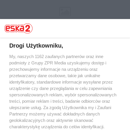
Drogi Użytkowniku,
My, naszych 1162 zaufanych partnerów oraz inne
Żaden utwór zamieszczony w serwisie nie może być powielany i
rozpowszechniany lub dalej rozpowszechniany w jakikolwiek sposób (w
podmioty z Grupy ZPR Media uzyskujemy dostęp i
tym także elektroniczny lub mechaniczny) na jakimkolwiek polu
przechowujemy informacje na urządzeniu oraz
eksploatacji w jakiejkolwiek formie, włącznie z umieszczaniem w
przetwarzamy dane osobowe, takie jak unikalne
Internecie bez pisemnej zgody właściciela praw. Jakiekolwiek użycie lub
wykorzystanie utworów w całości lub w części z naruszeniem prawa,
identyfikatory, standardowe informacje wysyłane przez
tzn. bez właściwej zgody, jest zabronione pod groźbą kary i może być
urządzenie czy dane przeglądania w celu zapewniania
ścigane prawnie.
spersonalizowanych reklam, wybór spersonalizowanych
treści, pomiar reklam i treści, badanie odbiorców oraz
ulepszanie usług. Za zgodą Użytkownika my i Zaufani
Partnerzy możemy używać dokładnych danych
geolokalizacyjnych oraz aktywnie skanować
charakterystykę urządzenia do celów identyfikacji.