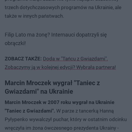
trzech dotychczasowych programów na Ukrainie, ale
także w innych państwach.
Filip Lato ma żonę? Internauci dopatrzyli się
obrączki!
ZOBACZ TAKŻE:
Doda w "Tańcu z Gwiazdami".
Zobaczymy ją w kolejnej edycji? Wybrała partnera!
Marcin Mroczek wygrał "Taniec z
Gwiazdami" na Ukrainie
Marcin Mroczek w 2007 roku wygrał na Ukrainie
"Taniec z Gwiazdami".
W parze z tancerką Hanną
Pyłypenko wywalczył puchar, który w ostatnim odcinku
wręczyła im żona ówczesnego prezydenta Ukrainy -