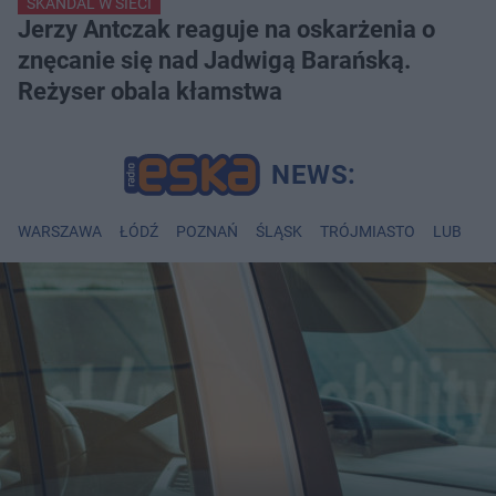
SKANDAL W SIECI
Jerzy Antczak reaguje na oskarżenia o
znęcanie się nad Jadwigą Barańską.
Reżyser obala kłamstwa
WARSZAWA
ŁÓDŹ
POZNAŃ
ŚLĄSK
TRÓJMIASTO
LUBLIN