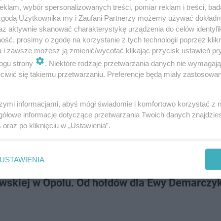
klam, wybór spersonalizowanych treści, pomiar reklam i treści, bad
na imprezy w Opolu. Bawiła się ze
 zgodą Użytkownika my i Zaufani Partnerzy możemy używać dokład
az aktywnie skanować charakterystykę urządzenia do celów identyfi
zie do rana!
ść, prosimy o zgodę na korzystanie z tych technologii poprzez klikn
a i zawsze możesz ją zmienić/wycofać klikając przycisk ustawień pr
alu w Opolu po przerwie
ogu strony
. Niektóre rodzaje przetwarzania danych nie wymagaj
iwić się takiemu przetwarzaniu. Preferencje będą miały zastosowanie
kuletniej nieobecności. W zeszłym roku wybuchło spore
szymi informacjami, abyś mógł świadomie i komfortowo korzystać z
żalu z powodu braku zaproszenia na imprezę, tuż po jej
gółowe informacje dotyczące przetwarzania Twoich danych znajdzi
ała spektakularny powrót do Opola.
Jej specjalny koncert
s
oraz po kliknięciu w „Ustawienia”.
 piątek, 5 czerwca
, tuż po zakończeniu występów w konk
USTAWIENIA
wskiej w Opolu. Od hołdów dla Ewy Demarczyk