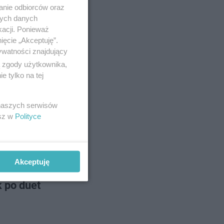
anie odbiorców oraz
nych danych
kacji. Ponieważ
ięcie „Akceptuję”.
ywatności znajdujący
ą zgody użytkownika,
 tylko na tej
 naszych serwisów
 udanym
esz w
Polityce
 z okazji
ursie
Akceptuję
 po duet