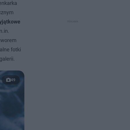
senkarka
icznym
yjątkowe
.in.
utworem
lne fotki
alerii.
49