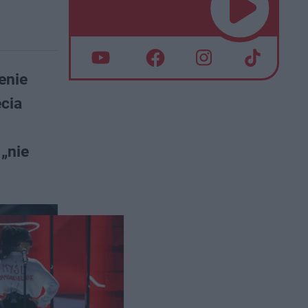
enie
ecia
„nie