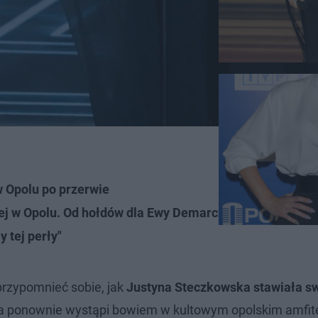
 Opolu po przerwie
j w Opolu. Od hołdów dla Ewy Demarczyk po duet z Ire
 tej perły"
przypomnieć sobie, jak
Justyna Steczkowska stawiała s
a
ponownie wystąpi bowiem w kultowym opolskim amfite