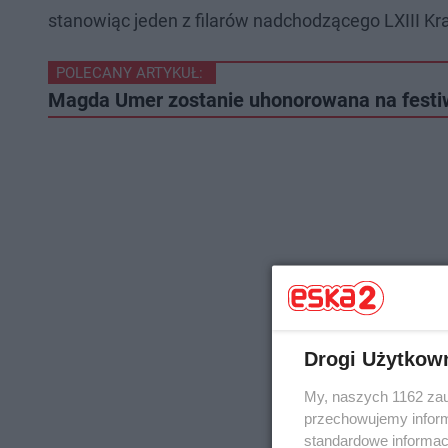
stanowiąc jeden z filarów nadchodzącego LXIII Kra
POLECANY ARTYKUŁ:
Magda Umer zostanie uhonorowana na festiw
Drogi Użytkow
My, naszych 1162 zau
przechowujemy informa
standardowe informac