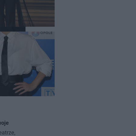
ną Jarocką
woje
atrze,