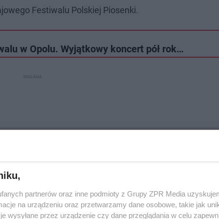
jowego Festiwalu Polskiej Piosenki.
alu w Opolu. Wyjątkowy koncert pół rok…
niku,
fanych partnerów oraz inne podmioty z Grupy ZPR Media uzyskujem
cje na urządzeniu oraz przetwarzamy dane osobowe, takie jak unika
je wysyłane przez urządzenie czy dane przeglądania w celu zapewn