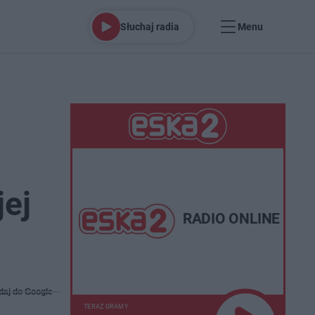
Słuchaj radia
Menu
jej
RADIO ONLINE
daj do Google
TERAZ GRAMY