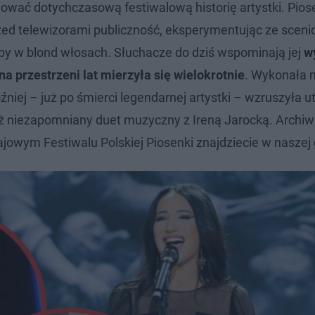
mować dotychczasową festiwalową historię artystki. Pio
zed telewizorami publiczność, eksperymentując ze scen
by w blond włosach. Słuchacze do dziś wspominają jej
w
a przestrzeni lat mierzyła się wielokrotnie
. Wykonała m
niej – już po śmierci legendarnej artystki – wzruszyła 
eż niezapomniany duet muzyczny z Ireną Jarocką. Archiwa
jowym Festiwalu Polskiej Piosenki znajdziecie w naszej g