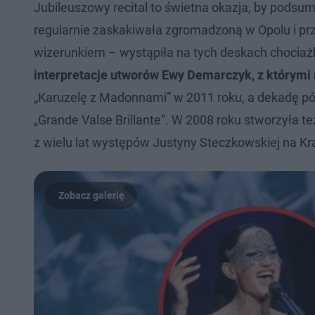
Jubileuszowy recital to świetna okazja, by podsu
regularnie zaskakiwała zgromadzoną w Opolu i pr
wizerunkiem – wystąpiła na tych deskach chociaż
interpretacje utworów Ewy Demarczyk, z którymi n
„Karuzelę z Madonnami” w 2011 roku, a dekadę póź
„Grande Valse Brillante”. W 2008 roku stworzyła t
z wielu lat występów Justyny Steczkowskiej na Kra