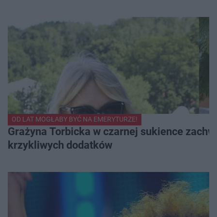
OD LAT MOGŁABY BYĆ NA EMERYTURZE!
Grażyna Torbicka w czarnej sukience zachwyc
krzykliwych dodatków