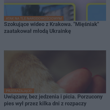
ATAK NA TLE NARODOWOŚCIOWYM
Szokujące wideo z Krakowa. "Mięśniak"
zaatakował młodą Ukrainkę
PRZERAŻAJĄCE!
Uwiązany, bez jedzenia i picia. Porzucony
pies wył przez kilka dni z rozpaczy