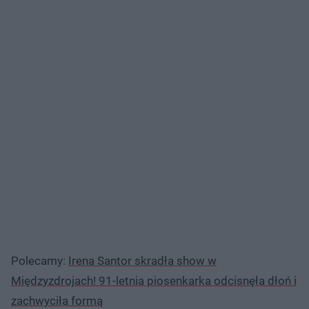
Polecamy:
Irena Santor skradła show w
Międzyzdrojach! 91-letnia piosenkarka odcisnęła dłoń i
zachwyciła formą