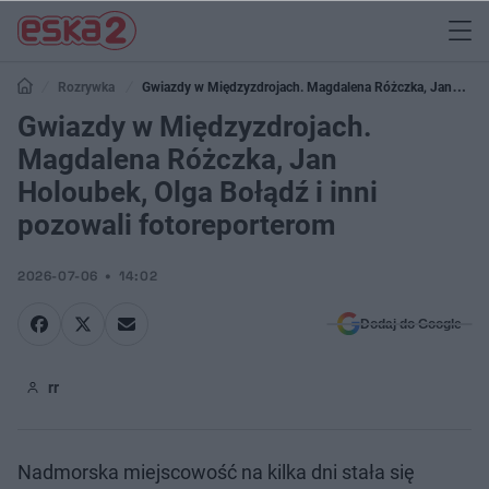
Rozrywka
Gwiazdy w Międzyzdrojach. Magdalena Różczka, Jan
Holoubek, Olga Bołądź i inni pozowali fotoreporterom
Gwiazdy w Międzyzdrojach.
Magdalena Różczka, Jan
Holoubek, Olga Bołądź i inni
pozowali fotoreporterom
2026-07-06
14:02
Dodaj do Google
rr
Nadmorska miejscowość na kilka dni stała się