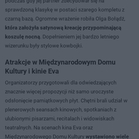
podczas gdy jej partner zdecydował się na
sprawdzoną klasykę w postaci szarego kompletu z
czarną bazą. Ogromne wrażenie robiła Olga Bołądź,
która założyła satynową kreację przypominającą
koszulę nocną
. Dopełnieniem jej bardzo letniego
wizerunku były stylowe kowbojki.
Atrakcje w Międzynarodowym Domu
Kultury i kinie Eva
Organizatorzy przygotowali dla odwiedzających
znacznie więcej propozycji niż samo uroczyste
odsłonięcie pamiątkowych płyt. Chętni brali udział w
plenerowych seansach kinowych, spotkaniach z
ulubionymi pisarzami, recitalach i widowiskach
teatralnych. Na scenach kina Eva oraz
Międzynarodowego Domu Kultury
wystawiono wiele