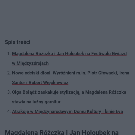
Spis treści
Magdalena Różczka i Jan Holoubek na Festiwalu Gwiazd
w Międzyzdrojach
Nowe odciski dłoni. Wyróżnieni m.in. Piotr Głowacki, Irena
Santor i Robert Więckiewicz
Olga Bołądź zaskakuje stylizacją, a Magdalena Różczka
stawia na luźny garnitur
Atrakcje w Międzynarodowym Domu Kultury i kinie Eva
Magdalena Różczka i Jan Holoubek na