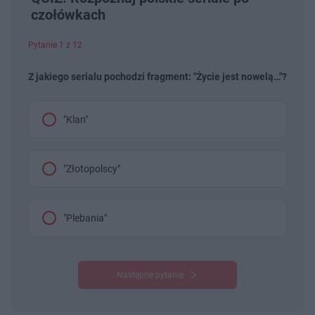
czołówkach
Pytanie 1 z 12
Z jakiego serialu pochodzi fragment: "Życie jest nowelą…"?
"Klan"
"Złotopolscy"
"Plebania"
Następne pytanie