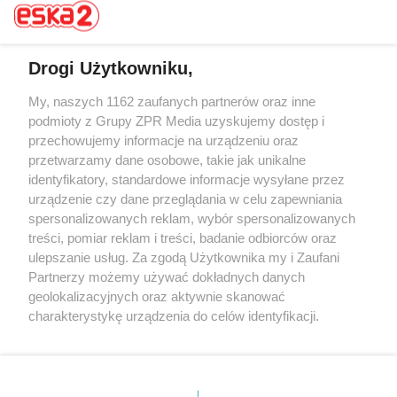
Drogi Użytkowniku,
My, naszych 1162 zaufanych partnerów oraz inne
Żaden utwór zamieszczony w serwisie nie może być powielany i
rozpowszechniany lub dalej rozpowszechniany w jakikolwiek sposób (w
podmioty z Grupy ZPR Media uzyskujemy dostęp i
tym także elektroniczny lub mechaniczny) na jakimkolwiek polu
przechowujemy informacje na urządzeniu oraz
eksploatacji w jakiejkolwiek formie, włącznie z umieszczaniem w
przetwarzamy dane osobowe, takie jak unikalne
Internecie bez pisemnej zgody właściciela praw. Jakiekolwiek użycie lub
wykorzystanie utworów w całości lub w części z naruszeniem prawa,
identyfikatory, standardowe informacje wysyłane przez
tzn. bez właściwej zgody, jest zabronione pod groźbą kary i może być
urządzenie czy dane przeglądania w celu zapewniania
ścigane prawnie.
spersonalizowanych reklam, wybór spersonalizowanych
treści, pomiar reklam i treści, badanie odbiorców oraz
ulepszanie usług. Za zgodą Użytkownika my i Zaufani
Partnerzy możemy używać dokładnych danych
geolokalizacyjnych oraz aktywnie skanować
charakterystykę urządzenia do celów identyfikacji.
O nas
Ponieważ cenimy Twoją prywatność, prosimy o zgodę na
korzystanie z tych technologii poprzez kliknięcie
Informacje prawne
„Akceptuję”. Zgoda jest dobrowolna i zawsze możesz ją
zmienić/wycofać klikając przycisk ustawień prywatności
Nasze serwisy