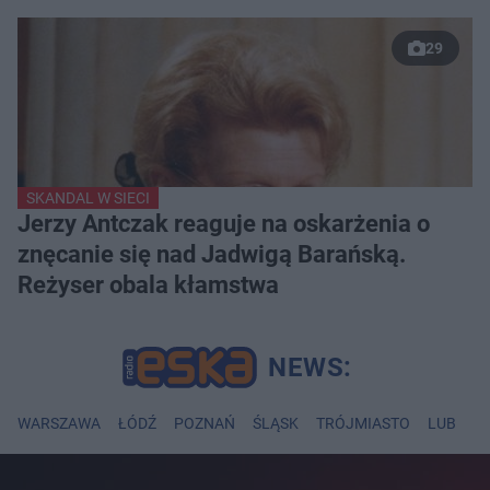
29
SKANDAL W SIECI
Jerzy Antczak reaguje na oskarżenia o
znęcanie się nad Jadwigą Barańską.
Reżyser obala kłamstwa
WARSZAWA
ŁÓDŹ
POZNAŃ
ŚLĄSK
TRÓJMIASTO
LUBLIN